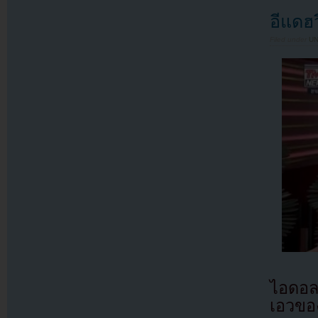
อีแดฮ
Filed under
U
ไอดอล
เอวขอ