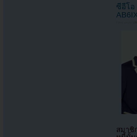
ซีอีโ
AB6I
Filed under
U
สมาชิ