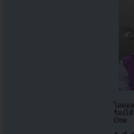
ไอดอล
ร้องไ
One