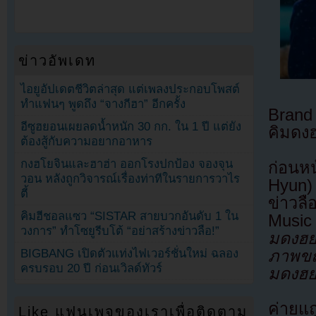
ข่าวอัพเดท
ไอยูอัปเดตชีวิตล่าสุด แต่เพลงประกอบโพสต์
ทำแฟนๆ พูดถึง “จางกีฮา” อีกครั้ง
Brand
อีซูฮยอนเผยลดน้ำหนัก 30 กก. ใน 1 ปี แต่ยัง
คิมดง
ต้องสู้กับความอยากอาหาร
กงฮโยจินและฮาฮ่า ออกโรงปกป้อง จองจุน
ก่อนห
วอน หลังถูกวิจารณ์เรื่องท่าทีในรายการวาไร
Hyun)
ตี้
ข่าวล
คิมฮีชอลแซว “SISTAR สายบวกอันดับ 1 ใน
Musi
วงการ” ทำโซยูรีบโต้ “อย่าสร้างข่าวลือ!”
มดงฮยอ
ภาพขณ
BIGBANG เปิดตัวแท่งไฟเวอร์ชั่นใหม่ ฉลอง
ครบรอบ 20 ปี ก่อนเวิลด์ทัวร์
มดงฮยอ
ค่ายแ
Like แฟนเพจของเราเพื่อติดตาม