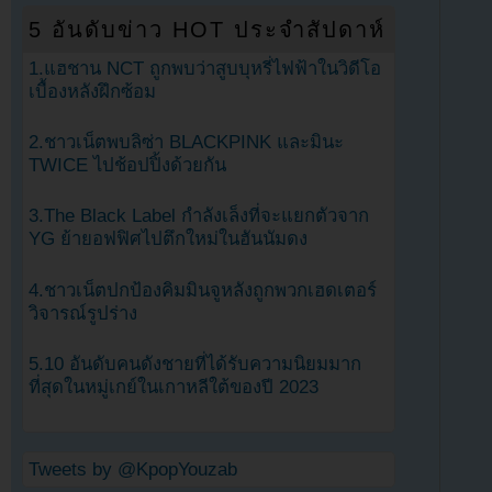
5 อันดับข่าว HOT ประจำสัปดาห์
1.แฮชาน NCT ถูกพบว่าสูบบุหรี่ไฟฟ้าในวิดีโอ
เบื้องหลังฝึกซ้อม
2.ชาวเน็ตพบลิซ่า BLACKPINK และมินะ
TWICE ไปช้อปปิ้งด้วยกัน
3.The Black Label กำลังเล็งที่จะแยกตัวจาก
YG ย้ายอฟฟิศไปตึกใหม่ในฮันนัมดง
4.ชาวเน็ตปกป้องคิมมินจูหลังถูกพวกเฮดเตอร์
วิจารณ์รูปร่าง
5.10 อันดับคนดังชายที่ได้รับความนิยมมาก
ที่สุดในหมู่เกย์ในเกาหลีใต้ของปี 2023
Tweets by @KpopYouzab