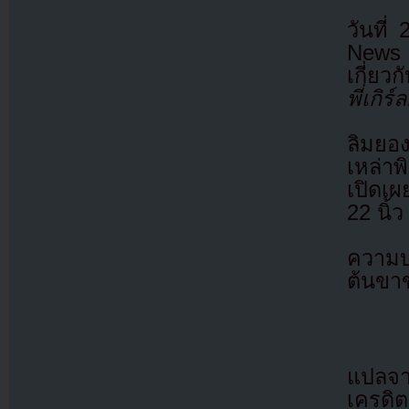
วันที
News 
เกี่ยว
พี่เกิร์
ลิมยอ
เหล่าพ
เปิดเ
22 นิ้ว
ความบอ
ต้นขาข
แปลจ
เครดิต