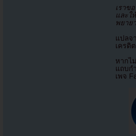
เราขอโ
และให
พยายามอ
แปลจ
เครดิต
หากไม
แถบกำล
เพจ F