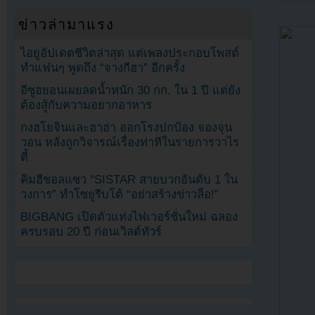
ข่าวล่ามาแรง
ไอยูอัปเดตชีวิตล่าสุด แต่เพลงประกอบโพสต์
ทำแฟนๆ พูดถึง “จางกีฮา” อีกครั้ง
อีซูฮยอนเผยลดน้ำหนัก 30 กก. ใน 1 ปี แต่ยัง
ต้องสู้กับความอยากอาหาร
กงฮโยจินและฮาฮ่า ออกโรงปกป้อง จองจุน
วอน หลังถูกวิจารณ์เรื่องท่าทีในรายการวาไร
ตี้
คิมฮีชอลแซว “SISTAR สายบวกอันดับ 1 ใน
วงการ” ทำโซยูรีบโต้ “อย่าสร้างข่าวลือ!”
BIGBANG เปิดตัวแท่งไฟเวอร์ชั่นใหม่ ฉลอง
ครบรอบ 20 ปี ก่อนเวิลด์ทัวร์