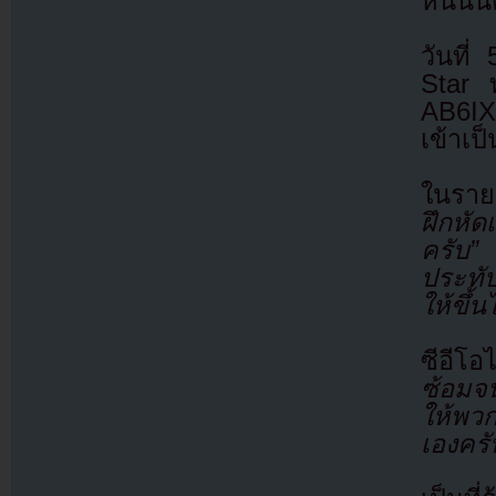
หนี้นั
วันที
Star 
AB6IX,
เข้าเ
ในราย
ฝึกหั
ครับ”
จ
ประทั
ให้ขึ
ซีอีโอ
ซ้อมจ
ให้พวก
เองครั