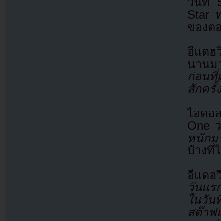
วันที
Star ท
ของตอ
อีแดฮว
นานมา
ก่อนที
สักคร
ไอดอล
One ว
หนักม
บ้างที่
อีแดฮว
วันแร
ในวันท
สต๊าฟแ