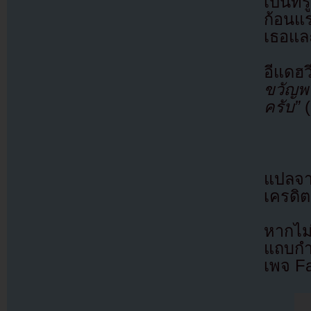
เป็นที่
ก้อนแ
เธอแล
อีแดฮว
ขวัญพ
ครับ”
(
แปลจ
เครดิต
หากไม
แถบกำล
เพจ F