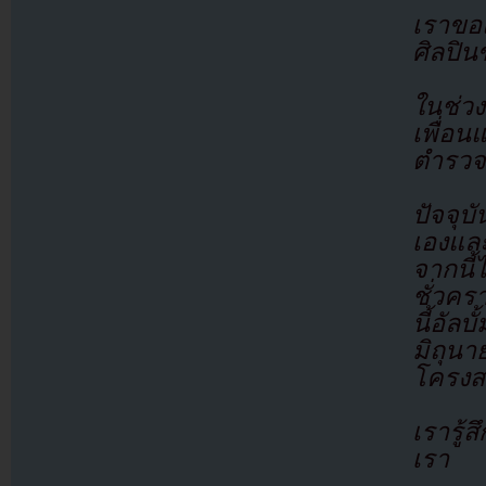
เราขอแ
ศิลปิ
ในช่ว
เพื่อน
ตำรวจจ
ปัจจุบ
เองและ
จากนี
ชั่วค
นี้อั
มิถุนา
โครงสร
เรารู้ส
เรา