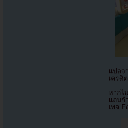
แปลจ
เครดิต
หากไม
แถบกำล
เพจ F