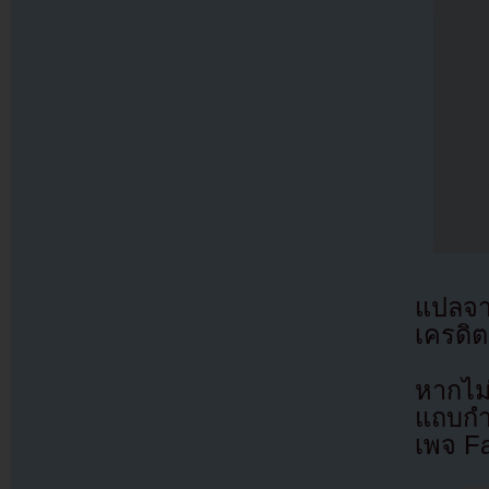
แปลจ
เครดิต
หากไม
แถบกำล
เพจ F