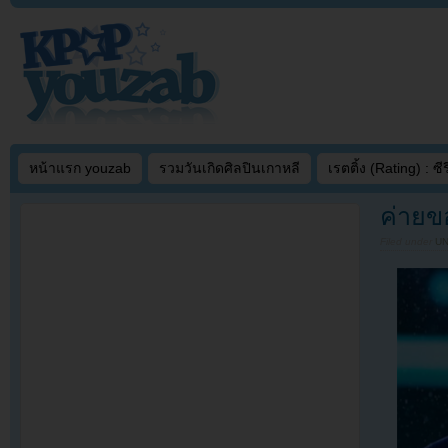
หน้าแรก youzab
รวมวันเกิดศิลปินเกาหลี
เรตติ้ง (Rating) : ซีรี
ค่ายข
Filed under
U