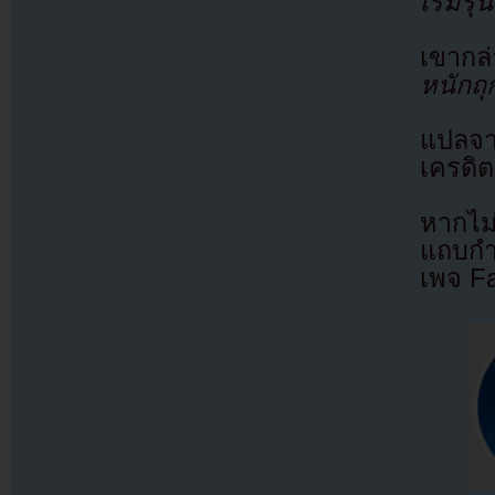
เริ่มรุ
เขาก
หนักถุ
แปลจ
เครดิต
หากไม
แถบกำล
เพจ F