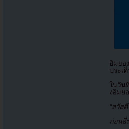
อิมยอ
ประเด็
ในวันท
งอิมยอ
“สวัสด
ก่อนอื