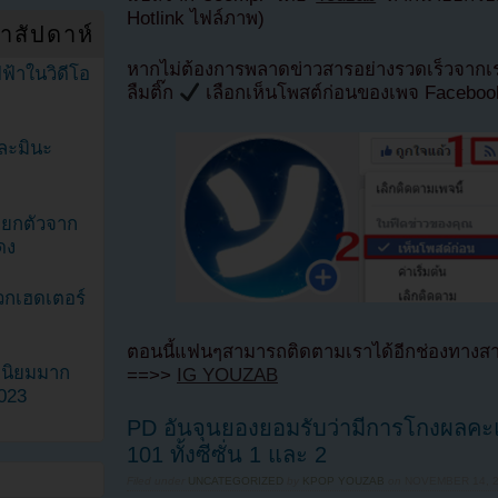
Hotlink ไฟล์ภาพ)
ำสัปดาห์
หากไม่ต้องการพลาดข่าวสารอย่างรวดเร็วจาก
ฟ้าในวิดีโอ
ลืมติ๊ก
เลือกเห็นโพสต์ก่อนของเพจ Facebo
ละมินะ
ะแยกตัวจาก
ดง
วกเฮดเตอร์
ตอนนี้แฟนๆสามารถติดตามเราได้อีกช่องทางสา
ามนิยมมาก
==>>
IG YOUZAB
2023
PD อันจุนยองยอมรับว่ามีการโกงผล
101 ทั้งซีซั่น 1 และ 2
Filed under
UNCATEGORIZED
by
KPOP YOUZAB
on
NOVEMBER 14, 2