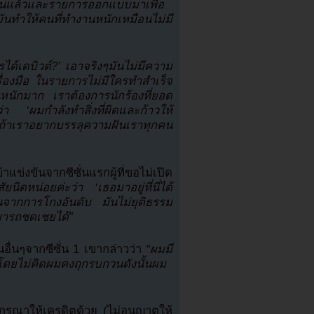
ินแล้วและรายการออกแบบมาเพื่อ
นทำให้คนที่ทำงานหนักเหมือนไม่มี
รได้เดบิวต์?’ เอาจริงๆมันไม่มีความ
ื่องมือ ในรายการไม่มีใครทำสำเร็จ
หนักมาก เราต้องการนักร้องที่ยอด
ว่า ‘ผมกำลังทำสิ่งที่ผิดและก้าวให้
้นถ้าเราอยากบรรลุความฝันเราทุกคน
้าแข่งขันจากซีซั่นแรกผู้ที่ขอไม่เปิด
นิดหน่อยค่ะว่า ‘เธอมาอยู่ที่นี่ได้
นจากการโกงอันดับ มันไม่ยุติธรรม
สามารถชดเชยได้”
นอื่นๆจากซีซั่น 1 เขากล่าวว่า
“ผมมี
โดยไม่คิดผมคงถุกรบกวนดังนั้นผม
ุณาให้เครดิตด้วย (ไม่อนุญาตให้