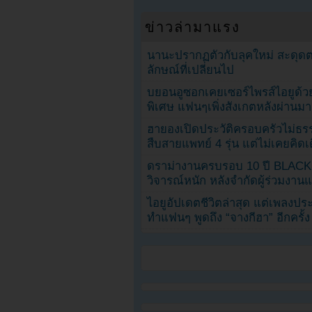
ข่าวล่ามาแรง
นานะปรากฏตัวกับลุคใหม่ สะดุด
ลักษณ์ที่เปลี่ยนไป
บยอนอูซอกเคยเซอร์ไพรส์ไอยูด้วย
พิเศษ แฟนๆเพิ่งสังเกตหลังผ่านมา
ฮายองเปิดประวัติครอบครัวไม่ธ
สืบสายแพทย์ 4 รุ่น แต่ไม่เคยคิ
ดราม่างานครบรอบ 10 ปี BLAC
วิจารณ์หนัก หลังจำกัดผู้ร่วมงาน
ไอยูอัปเดตชีวิตล่าสุด แต่เพลงป
ทำแฟนๆ พูดถึง “จางกีฮา” อีกครั้ง