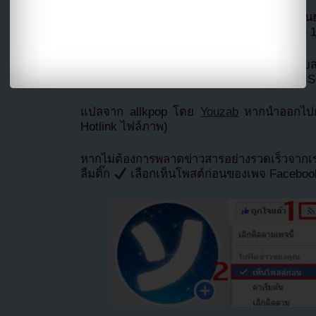
อย่างไรก็ตามหลังจากส่งฟ้องร้องคดี PD อันจุ
การโกงโหวตของซีซั่น 1 และ 2 ของ Produce 
ขณะเดียวกันตำรวจวางแผนที่จะดำเนินการสืบส
Produce 101 ซีซั่น 1 และ 2 รวมถึงสงสัย Idol 
แปลจาก allkpop โดย
Youzab
หากนำออกไปกร
Hotlink ไฟล์ภาพ)
หากไม่ต้องการพลาดข่าวสารอย่างรวดเร็วจาก
ลืมติ๊ก
เลือกเห็นโพสต์ก่อนของเพจ Facebo