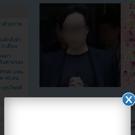
ตาด้วยภาพ
เค้กสั่งทำ
 3 เดือน
รรมดา
ดเดินตามรอย
KPINK แฟน
แค่ 40 คน
ระกอบโพสต์
ตามรายงานในวันที่ 14 พฤศจิกายน 2019 PD 
นี้ออกมายอมรับว่าซีซั่น 1 และ 2 ก็มีการโกงโห
ก่อนหน้านี้ในการสอบสวนพีดีอันจุนยองยอมรับ
และ Produce X 101 และปฏิเสธว่าไม่ได้โกงซีซั