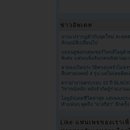
ข่าวอัพเดท
นานะปรากฏตัวกับลุคใหม่ สะดุด
ลักษณ์ที่เปลี่ยนไป
บยอนอูซอกเคยเซอร์ไพรส์ไอยูด้วย
พิเศษ แฟนๆเพิ่งสังเกตหลังผ่านมา
ฮายองเปิดประวัติครอบครัวไม่ธ
สืบสายแพทย์ 4 รุ่น แต่ไม่เคยคิ
ดราม่างานครบรอบ 10 ปี BLAC
วิจารณ์หนัก หลังจำกัดผู้ร่วมงาน
ไอยูอัปเดตชีวิตล่าสุด แต่เพลงป
ทำแฟนๆ พูดถึง “จางกีฮา” อีกครั้ง
Like แฟนเพจของเราเพื