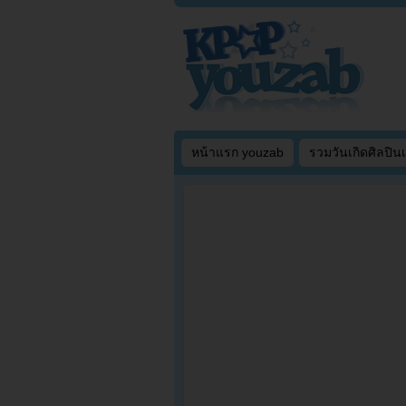
หน้าแรก youzab
รวมวันเกิดศิลปิน