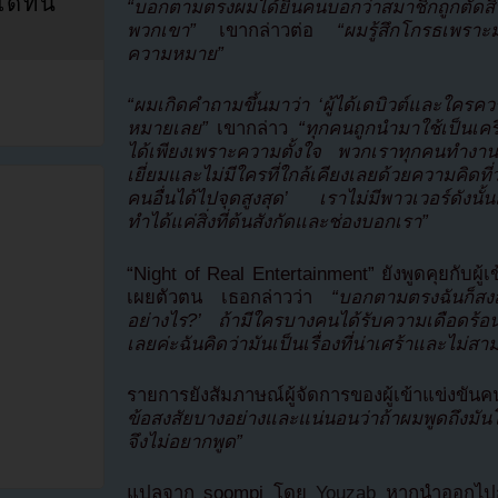
ที่นี่
“บอกตามตรงผมได้ยินคนบอกว่าสมาชิกถูกตัดส
พวกเขา”
เขากล่าวต่อ
“ผมรู้สึกโกรธเพราะมั
ความหมาย”
“ผมเกิดคำถามขึ้นมาว่า ‘ผู้ได้เดบิวต์และใครคว
หมายเลย”
เขากล่าว
“ทุกคนถูกนำมาใช้เป็นเคร
ได้เพียงเพราะความตั้งใจ พวกเราทุกคนทำงาน
เยี่ยมและไม่มีใครที่ใกล้เคียงเลยด้วยความคิดที่
คนอื่นได้ไปจุดสูงสุด’ เราไม่มีพาวเวอร์ดังนั
ทำได้แค่สิ่งที่ต้นสังกัดและช่องบอกเรา”
“Night of Real Entertainment” ยังพูดคุยกับผู้เข
เผยตัวตน เธอกล่าวว่า
“บอกตามตรงฉันก็สงสัย
อย่างไร?’ ถ้ามีใครบางคนได้รับความเดือดร้อ
เลยค่ะฉันคิดว่ามันเป็นเรื่องที่น่าเศร้าและไม่
รายการยังสัมภาษณ์ผู้จัดการของผู้เข้าแข่งขันค
ข้อสงสัยบางอย่างและแน่นอนว่าถ้าผมพูดถึงมัน
จึงไม่อยากพูด”
แปลจาก soompi โดย
Youzab
หากนำออกไปกร