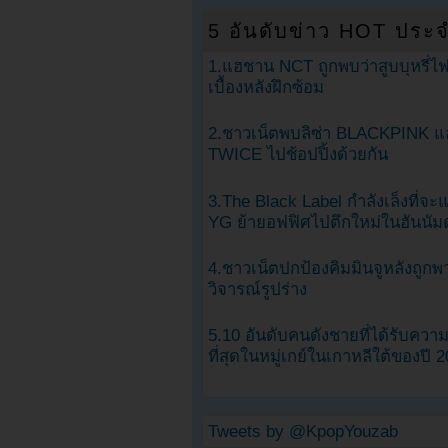
5 อันดับข่าว HOT ประจ
1.แฮชาน NCT ถูกพบว่าสูบบุหรี่ไฟ
เบื้องหลังฝึกซ้อม
2.ชาวเน็ตพบลิซ่า BLACKPINK แ
TWICE ไปช้อปปิ้งด้วยกัน
3.The Black Label กำลังเล็งที่จ
YG ย้ายอฟฟิศไปตึกใหม่ในฮันนัม
4.ชาวเน็ตปกป้องคิมมินจูหลังถูกพ
วิจารณ์รูปร่าง
5.10 อันดับคนดังชายที่ได้รับคว
ที่สุดในหมู่เกย์ในเกาหลีใต้ของปี 
Tweets by @KpopYouzab