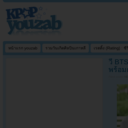
หน้าแรก youzab
รวมวันเกิดศิลปินเกาหลี
เรตติ้ง (Rating) : ซีรี
วี BT
พร้อมก
Filed under
N