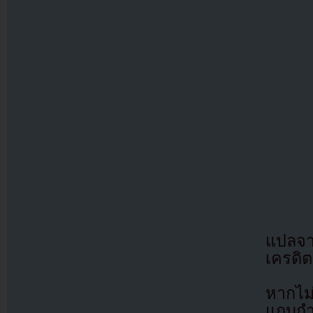
แปลจ
เครดิต
หากไม
แถบกำล