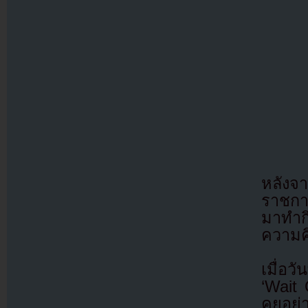
หลังจา
ราชกา
มาทำก
ความค
เมื่อ
‘Wait 
คุยอย