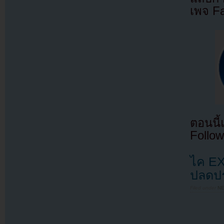
เพจ F
ตอนนี
Follow
ไค EXO
ปลดป
Filed under
N