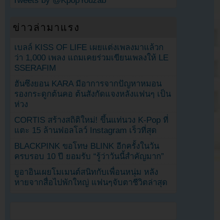
Tweets by @KpopYouzab
ข่าวล่ามาแรง
เบลล์ KISS OF LIFE เผยแต่งเพลงมาแล้วก
ว่า 1,000 เพลง แถมเคยร่วมเขียนเพลงให้ LE
SSERAFIM
ฮันซึงยอน KARA มีอาการจากปัญหาหมอน
รองกระดูกต้นคอ ต้นสังกัดแจงหลังแฟนๆ เป็น
ห่วง
CORTIS สร้างสถิติใหม่! ขึ้นแท่นวง K-Pop ที่
แตะ 15 ล้านฟอลโลว์ Instagram เร็วที่สุด
BLACKPINK ขอโทษ BLINK อีกครั้งในวัน
ครบรอบ 10 ปี ยอมรับ “รู้ว่าวันนี้สำคัญมาก”
ยูอาอินเผยโมเมนต์สนิทกับเพื่อนหนุ่ม หลัง
หายจากสื่อไปพักใหญ่ แฟนๆจับตาชีวิตล่าสุด