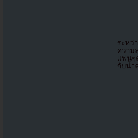
ระหว่า
ความสุ
แฟนๆตั
กับน้ำ