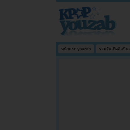
หน้าแรก youzab
รวมวันเกิดศิลปิน