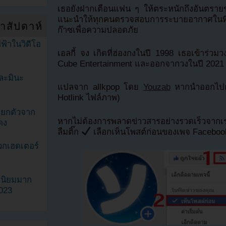
เธอยังฝากเตือนแฟน ๆ ให้ตระหนักถึงอันตรา
แนะนำให้ทุกคนตรวจสอบการระบายอากาศในที่อยู
ำสัปดาห์
ก๊าซเพื่อความปลอดภัย
ฟ้าในวิดีโอ
เอลกี้ จง เกิดที่ฮ่องกงในปี 1998 เธอเข้าร่ว
Cube Entertainment และออกจากวงในปี 2021 เพ
ละมินะ
แปลจาก allkpop โดย
Youzab
หากนำออกไปกร
Hotlink ไฟล์ภาพ)
ะแยกตัวจาก
หากไม่ต้องการพลาดข่าวสารอย่างรวดเร็วจาก
ดง
ลืมติ๊ก
เลือกเห็นโพสต์ก่อนของเพจ Facebo
วกเฮดเตอร์
ามนิยมมาก
2023