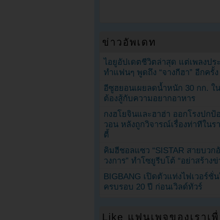
ข่าวอัพเดท
ไอยูอัปเดตชีวิตล่าสุด แต่เพลงป
ทำแฟนๆ พูดถึง “จางกีฮา” อีกครั้ง
อีซูฮยอนเผยลดน้ำหนัก 30 กก. ใน 
ต้องสู้กับความอยากอาหาร
กงฮโยจินและฮาฮ่า ออกโรงปกป้อ
วอน หลังถูกวิจารณ์เรื่องท่าทีใน
ตี้
คิมฮีชอลแซว “SISTAR สายบวกอั
วงการ” ทำโซยูรีบโต้ “อย่าสร้างข่
BIGBANG เปิดตัวแท่งไฟเวอร์ชั่
ครบรอบ 20 ปี ก่อนเวิลด์ทัวร์
Like แฟนเพจของเราเพื