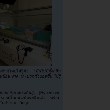
องก๊าซโดยไม่รู้ตัว
“มันไม่มีทั้งกลิ่น
หนื่อย ง่วง และปวดหัวบ่อยขึ้น ไม่รู้
้วยออกซิเจนแรงดันสูง (Hyperbaric
ออยู่ในเกณฑ์ทรงตัวแล้ว พร้อม
ธอในช่วงเวลาวิกฤต