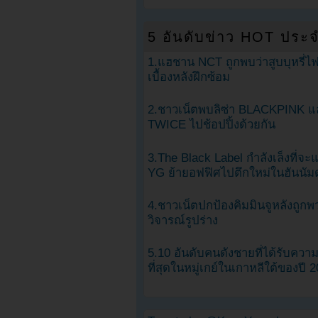
5 อันดับข่าว HOT ประจ
1.แฮชาน NCT ถูกพบว่าสูบบุหรี่ไฟ
เบื้องหลังฝึกซ้อม
2.ชาวเน็ตพบลิซ่า BLACKPINK แ
TWICE ไปช้อปปิ้งด้วยกัน
3.The Black Label กำลังเล็งที่จ
YG ย้ายอฟฟิศไปตึกใหม่ในฮันนัม
4.ชาวเน็ตปกป้องคิมมินจูหลังถูกพ
วิจารณ์รูปร่าง
5.10 อันดับคนดังชายที่ได้รับคว
ที่สุดในหมู่เกย์ในเกาหลีใต้ของปี 