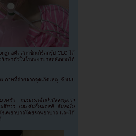
ong) อดีตสมาชิกเกิร์ลกรุ๊ป CLC ได้
ังรักษาตัวในโรงพยาบาลหลังจากได้
าพที่ถ่ายจากจุดเกิดเหตุ ซึ่งเผย
การปวดหัว ตอนแรกฉันกำลังจะพูดว่า
เป็นสีขาว และฉันก็หมดสติ ล้มลงไป
ข้าโรงพยาบาลโดยรถพยาบาล และได้
์