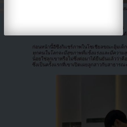
เมื่อเร็วๆนี้อีซึงกิได้ไปเยี่ยมโรงพยาบาลเด็กข
10 เดือน
ตามรายงานของ Herald POP ในวันที่ 16 ธั
พยาบาลเด็กของมหาวิทยาลัยโซลเป็นการส่วนตั
ก่อนหน้านี้อีซึงกิแชร์ภาพในโซเชียลขณะอุ้มเด็
ทุกคนในโลกจะมีสุขภาพที่แข็งแรงและมีความส
น้อยใช่ลุกเขาหรือไม่ซึ่งต่อมาได้ยืนยันแล้วว่
ซึ่งเป็นครั้งแรกที่เขาเปิดเผยลูกสาวกับสาธา