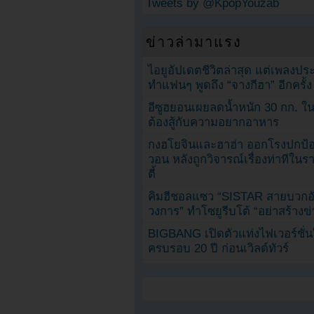
Tweets by @KpopYouzab
ข่าวล่ามาแรง
ไอยูอัปเดตชีวิตล่าสุด แต่เพลงป
ทำแฟนๆ พูดถึง “จางกีฮา” อีกครั้ง
อีซูฮยอนเผยลดน้ำหนัก 30 กก. ใน 
ต้องสู้กับความอยากอาหาร
กงฮโยจินและฮาฮ่า ออกโรงปกป้อ
วอน หลังถูกวิจารณ์เรื่องท่าทีใน
ตี้
คิมฮีชอลแซว “SISTAR สายบวกอั
วงการ” ทำโซยูรีบโต้ “อย่าสร้างข่
BIGBANG เปิดตัวแท่งไฟเวอร์ชั่
ครบรอบ 20 ปี ก่อนเวิลด์ทัวร์