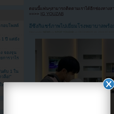
ตอนนี้แฟนๆสามารถติดตามเราได้อีกช่องทางสา
==>>
IG YOUZAB
ระกอบโพสต์
อีซึงกิแชร์ภาพไปเยี่ยมโรงพยาบาลพร้
Filed under
NEWS
by
KPOP YOUZAB
on
DECEMBER 16, 2024 AT 9:0
1 ปี แต่ยัง
ง จองจุน
รายการวาไร
นดับ 1 ใน
าวลือ!”
นใหม่ ฉลอง