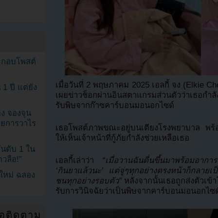
ระกอบโพสต์
เมื่อวันที่ 2 พฤษภาคม 2025 เอลกี้ จง (Elkie Ch
1 ปี แต่ยัง
เผยข่าวช็อกผ่านอินสตาแกรมส่วนตัวว่าเธอกำล
รับพิษจากก๊าซคาร์บอนมอนอกไซด์
ง จองจุน
รายการวาไร
เธอโพสต์ภาพขณะอยู่บนเตียงโรงพยาบาล พร้อมภ
ให้เห็นเจ้าหน้าที่กู้ภัยกำลังช่วยเหลือเธอ
นดับ 1 ใน
าวลือ!”
เอลกี้เล่าว่า
“เมื่อวานฉันตื่นขึ้นมาพร้อมอา
‘กินยาแล้วนะ’ แต่จู่ๆทุกอย่างตรงหน้าก็กลาย
นใหม่ ฉลอง
ชนทุกอย่างรอบตัว”
หลังจากนั้นเธอถูกส่งตัวเ
รับการวินิจฉัยว่าเป็นพิษจากคาร์บอนมอนอกไซด
่อติดตาม