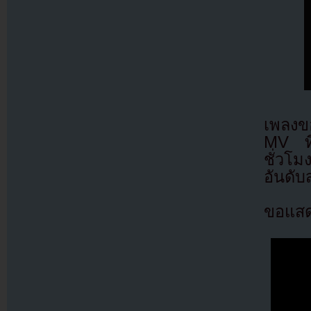
เพลงข
MV ที
ชั่วโม
อันดับ
ขอแสดง