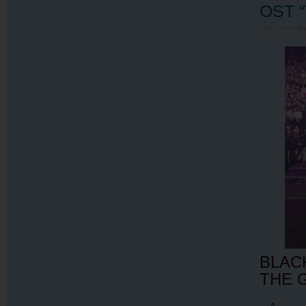
OST 
Filed under
MV
BLACK
THE 