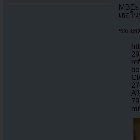
MBEs 
เธอใน
ขอแสดง
ht
29
re
be
Ct
27
A%
79
mb