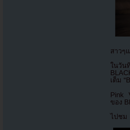
สาวๆแบ
ในวันท
BLACKP
เต็ม 
Pink V
ของ 
ไปชม M