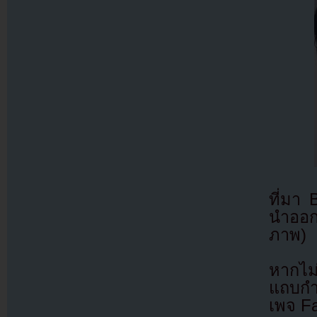
ที่มา
นำออกไ
ภาพ)
หากไม
แถบกำล
เพจ F