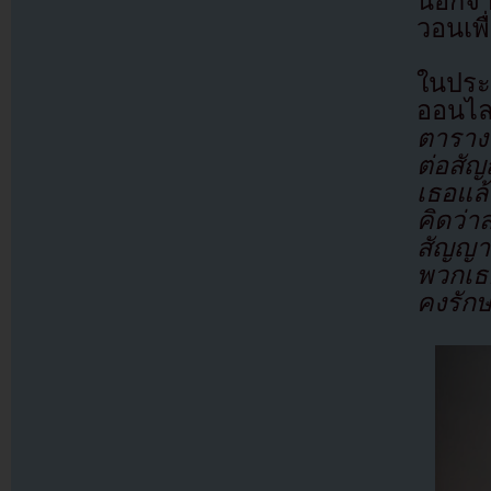
นอกจา
วอนเพื
ในประ
ออนไล
ตารางท
ต่อสั
เธอแล
คิดว่า
สัญญา 
พวกเธ
คงรักษ