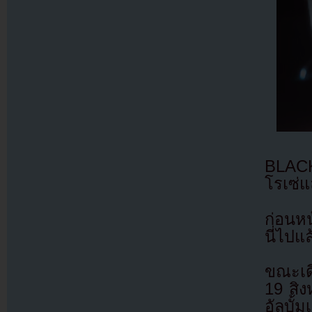
BLACK
โรเซ่แ
ก่อนหน
นี่ไปแ
ขณะเดี
19 สิ
อัลบั้