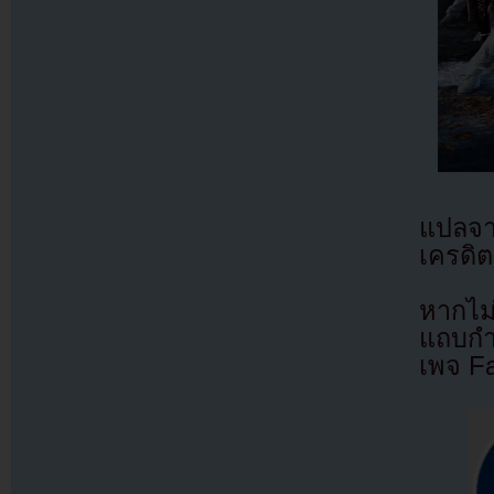
แปลจ
เครดิต
หากไม
แถบกำล
เพจ F