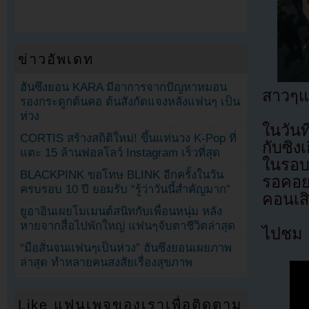
ข่าวอัพเดท
ฮันซึงยอน KARA มีอาการจากปัญหาหมอน
สาวๆแบ
รองกระดูกต้นคอ ต้นสังกัดแจงหลังแฟนๆ เป็น
ห่วง
ในวัน
CORTIS สร้างสถิติใหม่! ขึ้นแท่นวง K-Pop ที่
กับซิง
แตะ 15 ล้านฟอลโลว์ Instagram เร็วที่สุด
ในรอบ
BLACKPINK ขอโทษ BLINK อีกครั้งในวัน
รอคอย
ครบรอบ 10 ปี ยอมรับ “รู้ว่าวันนี้สำคัญมาก”
คอนเสิร
ยูอาอินเผยโมเมนต์สนิทกับเพื่อนหนุ่ม หลัง
หายจากสื่อไปพักใหญ่ แฟนๆจับตาชีวิตล่าสุด
ไปชม M
“มือสั่นจนแฟนๆเป็นห่วง” ฮันซึงยอนเผยภาพ
ล่าสุด ทำหลายคนสงสัยเรื่องสุขภาพ
Like แฟนเพจของเราเพื่อติดตาม