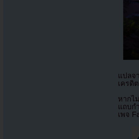
แปลจ
เครดิต
หากไม
แถบกำล
เพจ F