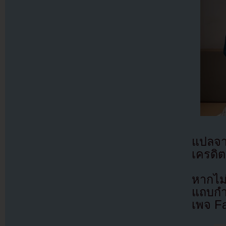
แปลจ
เครดิต
หากไม
แถบกำล
เพจ F