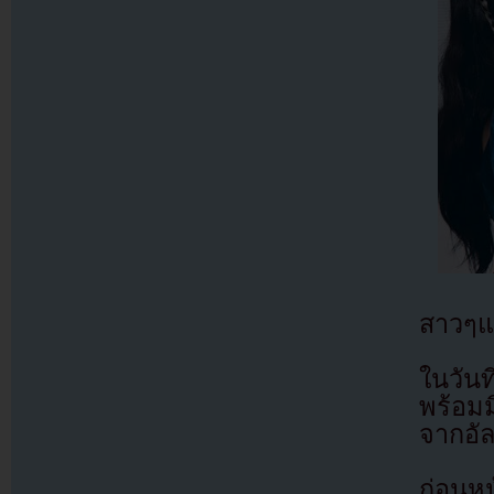
สาวๆแบ
ในวัน
พร้อมม
จากอัล
ก่อนหน