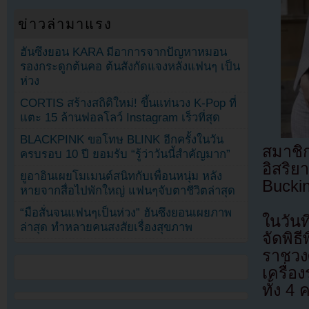
ข่าวล่ามาแรง
ฮันซึงยอน KARA มีอาการจากปัญหาหมอน
รองกระดูกต้นคอ ต้นสังกัดแจงหลังแฟนๆ เป็น
ห่วง
CORTIS สร้างสถิติใหม่! ขึ้นแท่นวง K-Pop ที่
แตะ 15 ล้านฟอลโลว์ Instagram เร็วที่สุด
BLACKPINK ขอโทษ BLINK อีกครั้งในวัน
สมาชิ
ครบรอบ 10 ปี ยอมรับ “รู้ว่าวันนี้สำคัญมาก”
อิสริ
ยูอาอินเผยโมเมนต์สนิทกับเพื่อนหนุ่ม หลัง
Bucki
หายจากสื่อไปพักใหญ่ แฟนๆจับตาชีวิตล่าสุด
“มือสั่นจนแฟนๆเป็นห่วง” ฮันซึงยอนเผยภาพ
ในวันท
ล่าสุด ทำหลายคนสงสัยเรื่องสุขภาพ
จัดพิ
ราชวงศ
เครื่
ทั้ง 4 