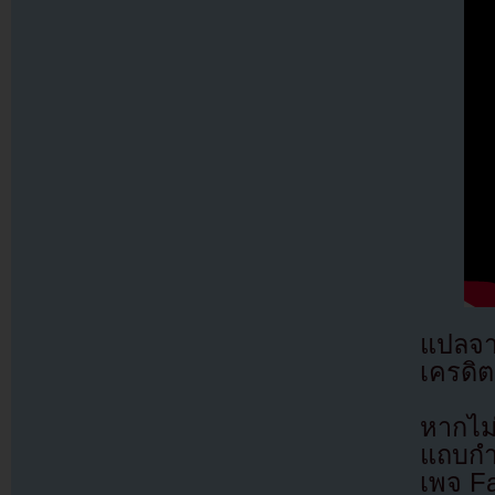
แปลจ
เครดิต
หากไม
แถบกำล
เพจ F