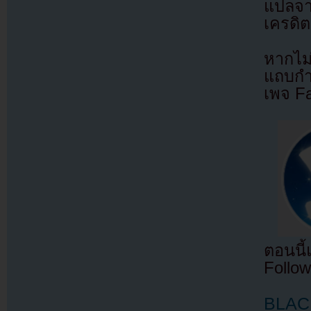
แปลจ
เครดิต
หากไม
แถบกำล
เพจ F
ตอนนี
Follow
BLACK