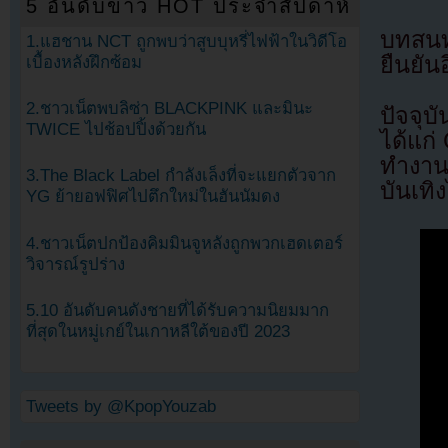
5 อันดับข่าว HOT ประจำสัปดาห์
บทสนท
1.แฮชาน NCT ถูกพบว่าสูบบุหรี่ไฟฟ้าในวิดีโอ
ยืนยัน
เบื้องหลังฝึกซ้อม
2.ชาวเน็ตพบลิซ่า BLACKPINK และมินะ
ปัจจุ
TWICE ไปช้อปปิ้งด้วยกัน
ได้แก
ทำงาน
3.The Black Label กำลังเล็งที่จะแยกตัวจาก
บันเทิ
YG ย้ายอฟฟิศไปตึกใหม่ในฮันนัมดง
4.ชาวเน็ตปกป้องคิมมินจูหลังถูกพวกเฮดเตอร์
วิจารณ์รูปร่าง
5.10 อันดับคนดังชายที่ได้รับความนิยมมาก
ที่สุดในหมู่เกย์ในเกาหลีใต้ของปี 2023
Tweets by @KpopYouzab