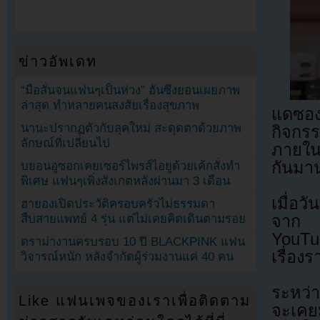
ข่าวอัพเดท
“มือสั่นจนแฟนๆเป็นห่วง” ฮันซึงยอนเผยภาพ
ล่าสุด ทำหลายคนสงสัยเรื่องสุขภาพ
แดซอ
นานะปรากฏตัวกับลุคใหม่ สะดุดตาด้วยภาพ
กิจกร
ลักษณ์ที่เปลี่ยนไป
ภายในแ
กันมา
บยอนอูซอกเคยเซอร์ไพรส์ไอยูด้วยเค้กสั่งทำ
พิเศษ แฟนๆเพิ่งสังเกตหลังผ่านมา 3 เดือน
เมื่อว
ฮายองเปิดประวัติครอบครัวไม่ธรรมดา
สืบสายแพทย์ 4 รุ่น แต่ไม่เคยคิดเดินตามรอย
จาก 
YouTu
ดราม่างานครบรอบ 10 ปี BLACKPINK แฟน
เรื่อ
วิจารณ์หนัก หลังจำกัดผู้ร่วมงานแค่ 40 คน
ระหว่
Like แฟนเพจของเราเพื่อติดตาม
จะเคยม