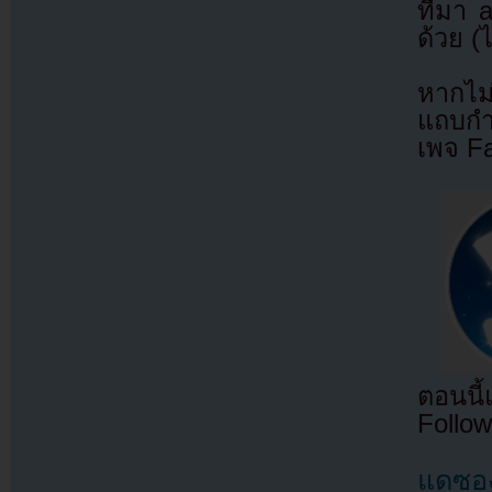
ที่มา
ด้วย (
หากไม
แถบกำล
เพจ F
ตอนนี
Follow
แดซอง