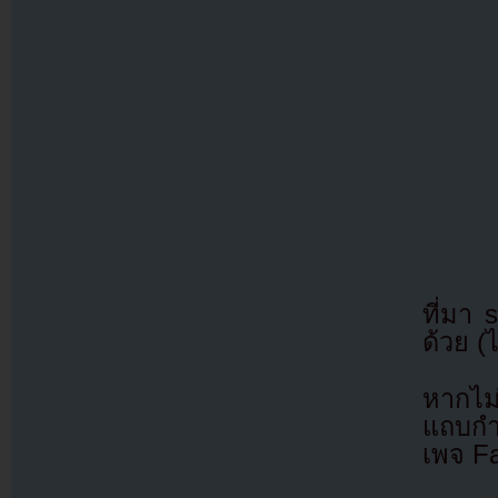
ที่มา
ด้วย (
หากไม
แถบกำล
เพจ F