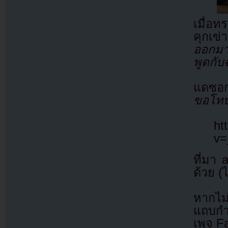
เมื่อ
คุกเข่
ออกมา
พูดกับ
แดซอก
ขอโทษ
ht
v=
ที่มา
ด้วย (
หากไม
แถบกำล
เพจ F