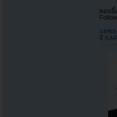
ตอนนี
Follow
แดซอง
จี KA
Filed under
N