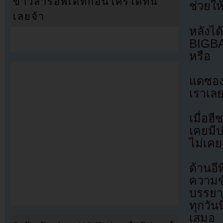
ข่าวสารอัพเดทก่อนใครได้ที่นี่
ช่วยให
เลยจ้า
หลังไ
BIGBA
หรือ
แดซองต
เราเล
เมื่อฮ
เคยมีป
ไม่เคย
ด้านอ
ความข
บรรยาก
ทุกวัน
เสมอ