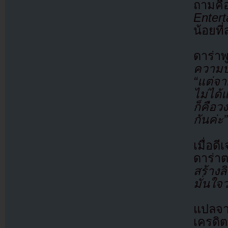
ถามค
Entert
น้อยที่
ดาร่า
ความบั
“แต่จา
ไม่ได้
ก็คือ
กันค่ะ”
เมื่อด
ดาร่าต
สร้างล
มั่นใจ
แปลจ
เครดิต