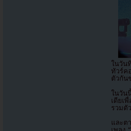
ในวันท
ทัวร์ค
ตัวกั
ในวัน
เดียเพ
รวมตัว
และตา
เพลง 