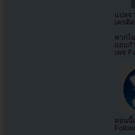
แปลจ
เครดิต
หากไม
แถบกำล
เพจ F
ตอนนี
Follow