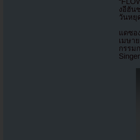
“FLOW
งอีฮัน
วันหยุ
แดซอ
เมษาย
กรรมก
Singer