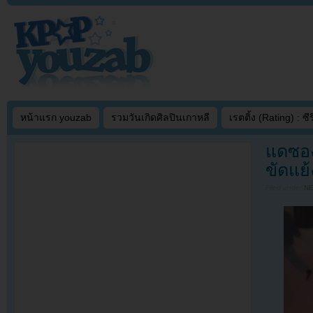
หน้าแรก youzab
รวมวันเกิดศิลปินเกาหลี
เรตติ้ง (Rating) : ซีรี
แดซอง
ขัดแย
Filed under
N