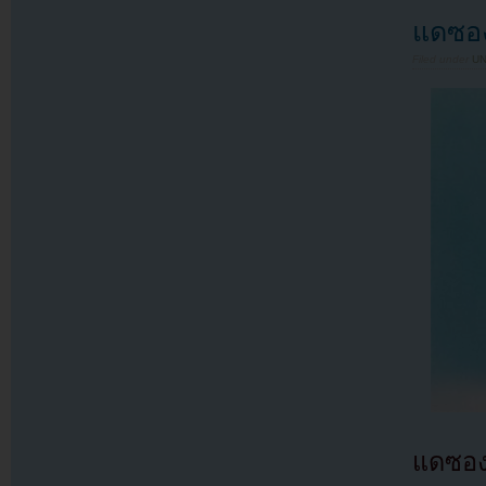
แดซอง
Filed under
U
แดซอง