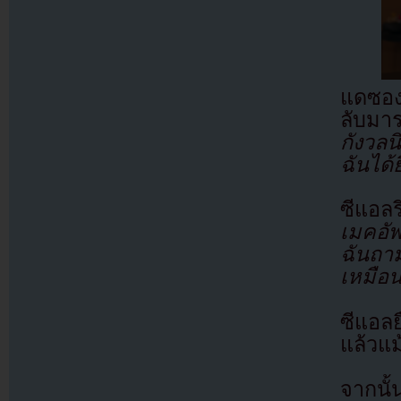
แดซอง
ลับมา
กังวล
ฉันได้
ซีแอล
เมคอัพ
ฉันถาม
เหมือน
ซีแอลย
แล้วแม
จากนั้