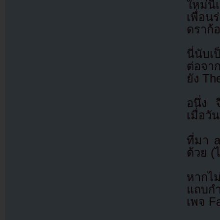
ใหม่น
เพื่อน
ดราก้
นี่นับ
ต่อจา
ยัง Th
อนึ่ง 
เมื่อว
ที่มา
ด้วย (
หากไม
แถบกำล
เพจ F