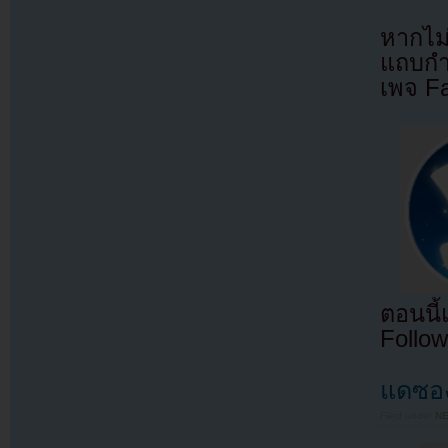
หากไม
แถบกำล
เพจ F
ตอนนี
Follow
แดซอง
Filed under
N