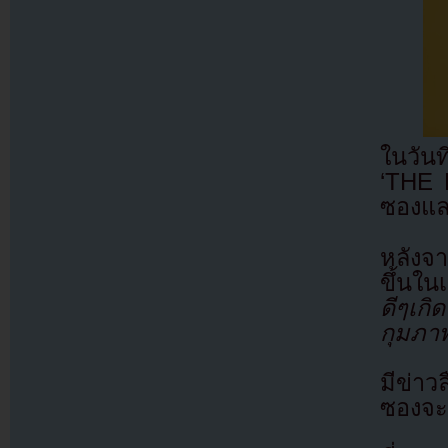
ในวันท
‘THE 
ซองแล
หลังจ
ขึ้นใน
ดีๆเก
กุมภา
มีข่าว
ซองจะ