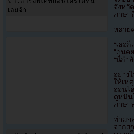
ข่าวสารอัพเดทก่อนใครได้ที่นี่
จังหว
เลยจ้า
ภาษาถิ่
หลายค
“เธอก็
“คนคยอ
“นี่กำ
อย่างไ
ให้เหต
ออนไล
ดูหมิ
ภาษาส
ท่ามก
จากสถ