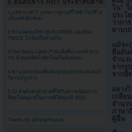
ดงอาก็
5 อันดับข่าว HOT ประจำสัปดาห์
โน” ใ
1.แฮชาน NCT ถูกพบว่าสูบบุหรี่ไฟฟ้าในวิดีโอ
ประโย
เบื้องหลังฝึกซ้อม
ว่ากา
ตามปก
2.ชาวเน็ตพบลิซ่า BLACKPINK และมินะ
TWICE ไปช้อปปิ้งด้วยกัน
แม้จะถ
ยืนยัน
3.The Black Label กำลังเล็งที่จะแยกตัวจาก
YG ย้ายอฟฟิศไปตึกใหม่ในฮันนัมดง
จำนวน
จากรูป
4.ชาวเน็ตปกป้องคิมมินจูหลังถูกพวกเฮดเตอร์
จากอิ
วิจารณ์รูปร่าง
อย่าง
5.10 อันดับคนดังชายที่ได้รับความนิยมมาก
เปลี่
ที่สุดในหมู่เกย์ในเกาหลีใต้ของปี 2023
จำนวน
ภาษาถิ
ผู้อื่น
Tweets by @KpopYouzab