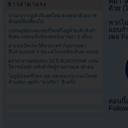
ที่มา
ข่าวล่ามาแรง
ด้วย (
นานะปรากฏตัวกับลุคใหม่ สะดุดตาด้วยภาพ
ลักษณ์ที่เปลี่ยนไป
หากไม
แถบกำล
บยอนอูซอกเคยเซอร์ไพรส์ไอยูด้วยเค้กสั่งทำ
เพจ F
พิเศษ แฟนๆเพิ่งสังเกตหลังผ่านมา 3 เดือน
ฮายองเปิดประวัติครอบครัวไม่ธรรมดา
สืบสายแพทย์ 4 รุ่น แต่ไม่เคยคิดเดินตามรอย
ดราม่างานครบรอบ 10 ปี BLACKPINK แฟน
วิจารณ์หนัก หลังจำกัดผู้ร่วมงานแค่ 40 คน
ไอยูอัปเดตชีวิตล่าสุด แต่เพลงประกอบโพสต์
ทำแฟนๆ พูดถึง “จางกีฮา” อีกครั้ง
ตอนนี
Follow