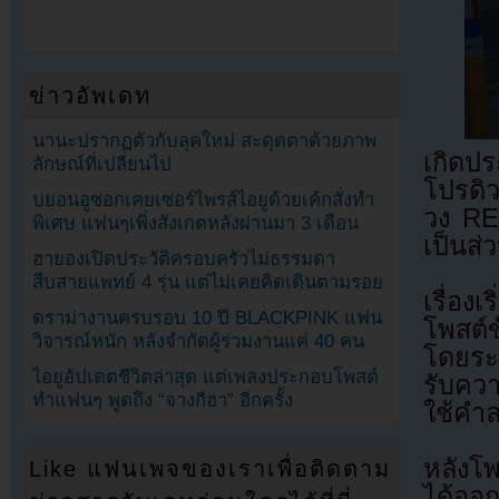
ข่าวอัพเดท
นานะปรากฏตัวกับลุคใหม่ สะดุดตาด้วยภาพ
เกิดป
ลักษณ์ที่เปลี่ยนไป
โปรดิ
บยอนอูซอกเคยเซอร์ไพรส์ไอยูด้วยเค้กสั่งทำ
วง RE
พิเศษ แฟนๆเพิ่งสังเกตหลังผ่านมา 3 เดือน
เป็นส่
ฮายองเปิดประวัติครอบครัวไม่ธรรมดา
สืบสายแพทย์ 4 รุ่น แต่ไม่เคยคิดเดินตามรอย
เรื่อ
ดราม่างานครบรอบ 10 ปี BLACKPINK แฟน
โพสต์
วิจารณ์หนัก หลังจำกัดผู้ร่วมงานแค่ 40 คน
โดยระบ
ไอยูอัปเดตชีวิตล่าสุด แต่เพลงประกอบโพสต์
รับคว
ทำแฟนๆ พูดถึง “จางกีฮา” อีกครั้ง
ใช้คำล
หลังโ
Like แฟนเพจของเราเพื่อติดตาม
ได้ออก