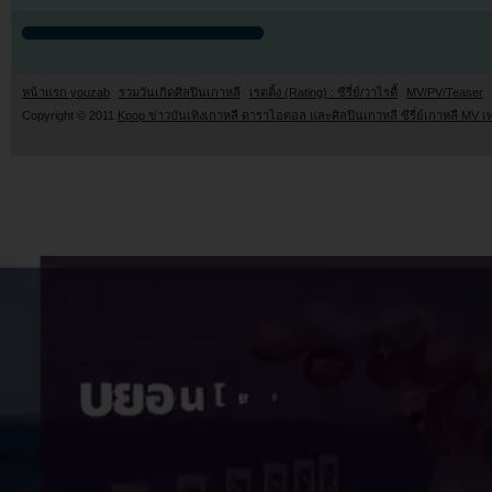
หน้าแรก youzab
รวมวันเกิดศิลปินเกาหลี
เรตติ้ง (Rating) : ซีรี่ย์/วาไรตี้
MV/PV/Teaser
Copyright © 2011
Kpop ข่าวบันเทิงเกาหลี ดาราไอดอล และศิลปินเกาหลี ซีรี่ย์เกาหลี MV เ