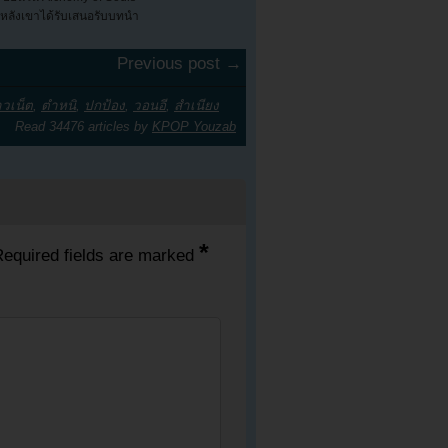
หลังเขาได้รับเสนอรับบทนำ
ประ...
Previous post →
วเน็ต
,
ตำหนิ
,
ปกป้อง
,
วอนอี
,
สำเนียง
Read 34476 articles by
KPOP Youzab
*
equired fields are marked