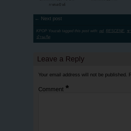
กาศเดบิวต์
← Next post
KPOP Youzab tagged this post with:
pd
,
RESCENE
,
ชา
บ้านเกิด
Leave a Reply
Your email address will not be published.
R
*
Comment