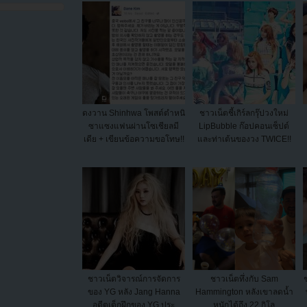
ดงวาน Shinhwa โพสต์ตำหนิ
ชาวเน็ตชี้เกิร์ลกรุ๊ปวงใหม่
ซาแซงแฟนผ่านโซเชียลมี
LipBubble ก๊อปคอนเซ็ปต์
เดีย + เขียนข้อความขอโทษ!!
และท่าเต้นของวง TWICE!!
ชาวเน็ตวิจารณ์การจัดการ
ชาวเน็ตทึ่งกับ Sam
ของ YG หลัง Jang Hanna
Hammington หลังเขาลดน้ำ
อดีตเด็กฝึกของ YG ประ
หนักได้ถึง 22 กิโล