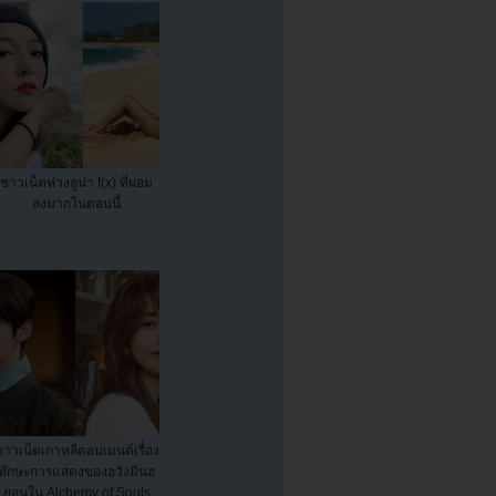
ชาวเน็ตห่วงลูน่า f(x) ที่ผอม
ลงมากในตอนนี้
ชาวเน็ตเกาหลีคอมเมนต์เรื่อง
ทักษะการแสดงของฮวังมินฮ
ยอนใน Alchemy of Souls