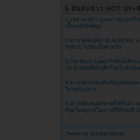
5 อันดับข่าว HOT ประจ
1.แฮชาน NCT ถูกพบว่าสูบบุหรี่ไฟ
เบื้องหลังฝึกซ้อม
2.ชาวเน็ตพบลิซ่า BLACKPINK แ
TWICE ไปช้อปปิ้งด้วยกัน
3.The Black Label กำลังเล็งที่จ
YG ย้ายอฟฟิศไปตึกใหม่ในฮันนัม
4.ชาวเน็ตปกป้องคิมมินจูหลังถูกพ
วิจารณ์รูปร่าง
5.10 อันดับคนดังชายที่ได้รับคว
ที่สุดในหมู่เกย์ในเกาหลีใต้ของปี 
Tweets by @KpopYouzab