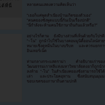
หลายคนแสดงความคิดเห็นว่า
ที่นี่
“เธอก็แค่พูดสำเนียงบ้านเกิดของตัวเอง”
“คนคยองซังพูดแบบนี้กันเป็นเรื่องปกติ”
“นี่กำลังจะห้ามคนใช้ภาษาถิ่นกันแล้วหรือ?”
อย่างไรก็ตาม ยังมีบางส่วนที่เห็นด้วยกับโปร
“~โน” ถูกนำไปใช้ในบางคอมมูนิตี้ออนไลน์สา
หมายเชิงดูหมิ่นในบางบริบท และควรแยกกา
อินเทอร์เน็ต
ท่ามกลางกระแสดราม่า คำอธิบายเก่าของ
วัฒนธรรมเกาหลีแห่งมหาวิทยาลัยดงอาก็ถูกนำกล
ลงท้าย “-โน” ในสำเนียงคยองซังสามารถใช้ไ
เล่า และประโยคอุทาน ซึ่งสนับสนุนมุมมองว
ขอบเขตของภาษาถิ่นตามปกติ