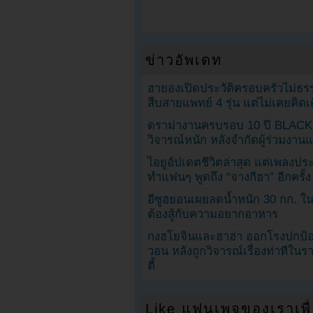
ข่าวอัพเดท
ฮายองเปิดประวัติครอบครัวไม่ธ
สืบสายแพทย์ 4 รุ่น แต่ไม่เคยคิ
ดราม่างานครบรอบ 10 ปี BLAC
วิจารณ์หนัก หลังจำกัดผู้ร่วมงาน
ไอยูอัปเดตชีวิตล่าสุด แต่เพลงป
ทำแฟนๆ พูดถึง “จางกีฮา” อีกครั้ง
อีซูฮยอนเผยลดน้ำหนัก 30 กก. ใน 
ต้องสู้กับความอยากอาหาร
กงฮโยจินและฮาฮ่า ออกโรงปกป้อ
วอน หลังถูกวิจารณ์เรื่องท่าทีใน
ตี้
Like แฟนเพจของเราเพื