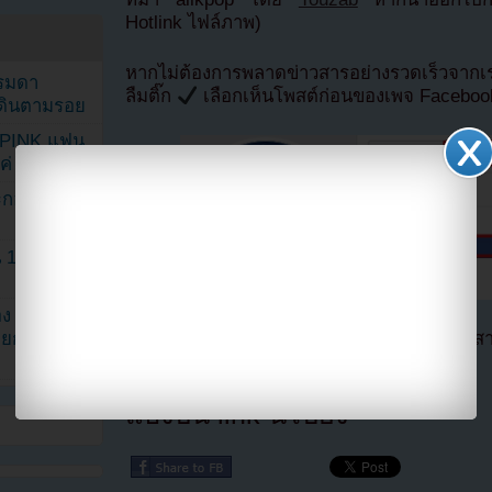
Hotlink ไฟล์ภาพ)
หากไม่ต้องการพลาดข่าวสารอย่างรวดเร็วจาก
รรมดา
ลืมติ๊ก
เลือกเห็นโพสต์ก่อนของเพจ Facebo
ดเดินตามรอย
KPINK แฟน
แค่ 40 คน
ระกอบโพสต์
1 ปี แต่ยัง
ง จองจุน
ตอนนี้แฟนๆสามารถติดตามเราได้อีกช่องทางสา
รายการวาไร
==>>
IG YOUZAB
แบ่งปัน link นี้ไปยัง