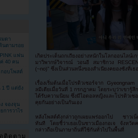
รรมดา
ดเดินตามรอย
KPINK แฟน
เกิดประเด็นถกเถียงอย่างหนักในโลกออนไลน์เก
แค่ 40 คน
มาวิพากษ์วิจารณ์ วอนอี สมาชิกวง RESCENE
(~no)” ซึ่งเป็นส่วนหนึ่งของสำเนียงคยองซังที่
ระกอบโพสต์
เรื่องเริ่มต้นเมื่อโปรดิวเซอร์จาก Gyeongna
1 ปี แต่ยัง
ลมีเดียเมื่อวันที่ 1 กรกฎาคม โดยระบุว่าเขารู้
ได้รับความนิยม ซึ่งมีไอดอลหญิงและโปรดิวเซอ
คุยกันอย่างเป็นกันเอง
ง จองจุน
รายการวาไร
หลังโพสต์ดังกล่าวถูกเผยแพร่ออกไป ชาวเน
ทันที โดยชี้ว่าเธอเป็นชาวเมืองกอเจ จังหวัด
กล่าวถือเป็นภาษาถิ่นที่ใช้กันทั่วไปในพื้นที่
่อติดตาม