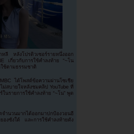
าหลี หลังโปรดิวเซอร์รายหนึ่งออก
 เกี่ยวกับการใช้คำลงท้าย “~โน
เธอใช้ตามธรรมชาติ
m MBC ได้โพสต์ข้อความผ่านโซเชีย
สึกไม่สบายใจหลังชมคลิป YouTube ที่
ร์ในรายการใช้คำลงท้าย “~โน” พูด
็ตจำนวนมากได้ออกมาปกป้องวอนอี
คยองซังใต้ และการใช้คำลงท้ายดัง