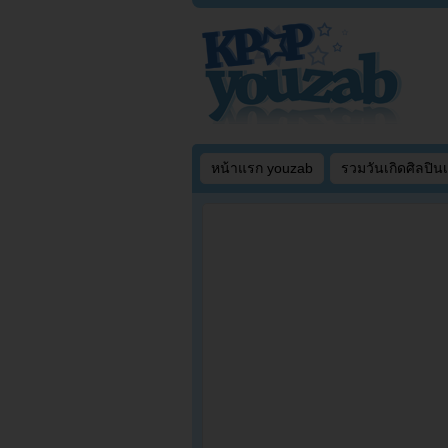
หน้าแรก youzab
รวมวันเกิดศิลปิน