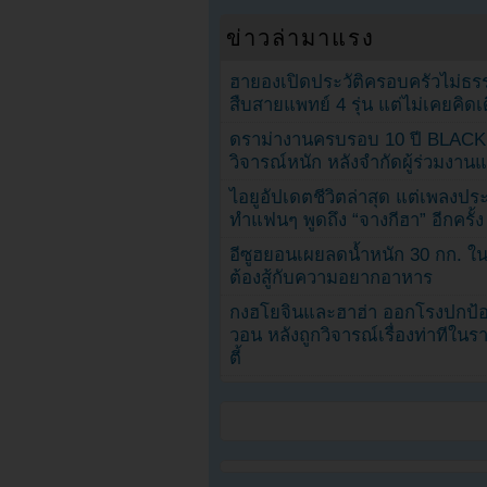
ข่าวล่ามาแรง
ฮายองเปิดประวัติครอบครัวไม่ธ
สืบสายแพทย์ 4 รุ่น แต่ไม่เคยคิ
ดราม่างานครบรอบ 10 ปี BLAC
วิจารณ์หนัก หลังจำกัดผู้ร่วมงาน
ไอยูอัปเดตชีวิตล่าสุด แต่เพลงป
ทำแฟนๆ พูดถึง “จางกีฮา” อีกครั้ง
อีซูฮยอนเผยลดน้ำหนัก 30 กก. ใน 
ต้องสู้กับความอยากอาหาร
กงฮโยจินและฮาฮ่า ออกโรงปกป้อ
วอน หลังถูกวิจารณ์เรื่องท่าทีใน
ตี้