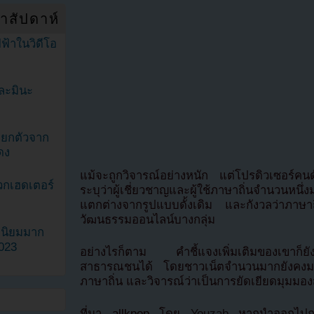
ำสัปดาห์
ฟ้าในวิดีโอ
ละมินะ
ะแยกตัวจาก
ดง
แม้จะถูกวิจารณ์อย่างหนัก แต่โปรดิวเซอร์คนด
วกเฮดเตอร์
ระบุว่าผู้เชี่ยวชาญและผู้ใช้ภาษาถิ่นจำนวนหนึ
แตกต่างจากรูปแบบดั้งเดิม และกังวลว่าภาษาถิ
วัฒนธรรมออนไลน์บางกลุ่ม
ามนิยมมาก
2023
อย่างไรก็ตาม คำชี้แจงเพิ่มเติมของเขาก็ยั
สาธารณชนได้ โดยชาวเน็ตจำนวนมากยังคงมอง
ภาษาถิ่น และวิจารณ์ว่าเป็นการยัดเยียดมุมมองส่ว
ที่มา allkpop โดย
Youzab
หากนำออกไปกรุ