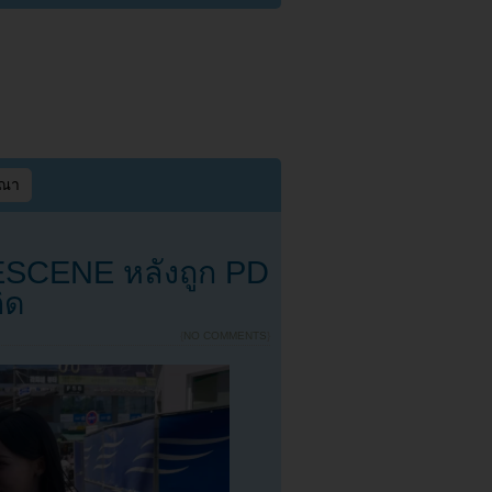
ษณา
ESCENE หลังถูก PD
ิด
{
NO COMMENTS
}