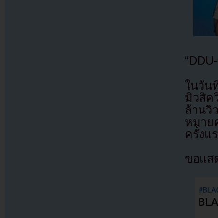
“DDU-
ในวัน
มิวสิ
ล้านวิ
หมายคว
ครั้งแ
ขอแสด