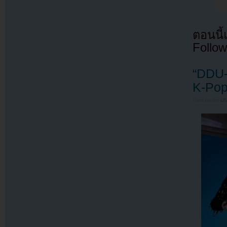
ตอนนี
Follow
“DDU
K-Pop 
Filed under
U