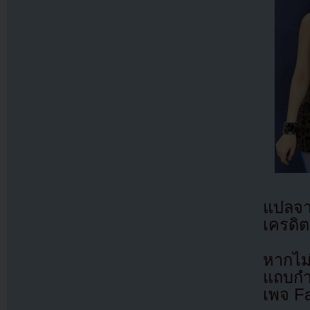
แปลจ
เครดิต
หากไม
แถบกำล
เพจ F