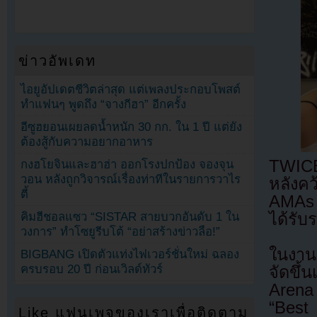
ข่าวอัพเดท
ไอยูอัปเดตชีวิตล่าสุด แต่เพลงประกอบโพสต์
ทำแฟนๆ พูดถึง “จางกีฮา” อีกครั้ง
อีซูฮยอนเผยลดน้ำหนัก 30 กก. ใน 1 ปี แต่ยัง
ต้องสู้กับความอยากอาหาร
TWICE
กงฮโยจินและฮาฮ่า ออกโรงปกป้อง จองจุน
วอน หลังถูกวิจารณ์เรื่องท่าทีในรายการวาไร
หลังค
ตี้
AMAs 2
ได้รับ
คิมฮีชอลแซว “SISTAR สายบวกอันดับ 1 ใน
วงการ” ทำโซยูรีบโต้ “อย่าสร้างข่าวลือ!”
ในงาน
BIGBANG เปิดตัวแท่งไฟเวอร์ชั่นใหม่ ฉลอง
ครบรอบ 20 ปี ก่อนเวิลด์ทัวร์
จัดขึ
Arena
“Best
Like แฟนเพจของเราเพื่อติดตาม