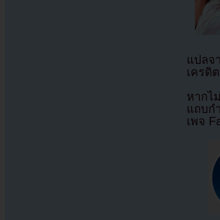
แปลจ
เครดิต
หากไม
แถบกำล
เพจ F