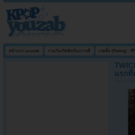
หน้าแรก youzab
รวมวันเกิดศิลปินเกาหลี
เรตติ้ง (Rating) : ซีรี
TWICE 
แรกที
Filed under
N