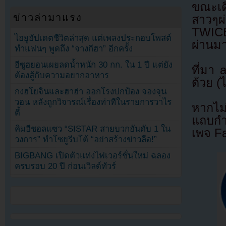
ขณะเด
ข่าวล่ามาแรง
สาวๆผ่
TWICE
ไอยูอัปเดตชีวิตล่าสุด แต่เพลงประกอบโพสต์
ผ่านม
ทำแฟนๆ พูดถึง “จางกีฮา” อีกครั้ง
อีซูฮยอนเผยลดน้ำหนัก 30 กก. ใน 1 ปี แต่ยัง
ที่มา
ต้องสู้กับความอยากอาหาร
ด้วย (
กงฮโยจินและฮาฮ่า ออกโรงปกป้อง จองจุน
วอน หลังถูกวิจารณ์เรื่องท่าทีในรายการวาไร
หากไม
ตี้
แถบกำล
คิมฮีชอลแซว “SISTAR สายบวกอันดับ 1 ใน
เพจ F
วงการ” ทำโซยูรีบโต้ “อย่าสร้างข่าวลือ!”
BIGBANG เปิดตัวแท่งไฟเวอร์ชั่นใหม่ ฉลอง
ครบรอบ 20 ปี ก่อนเวิลด์ทัวร์