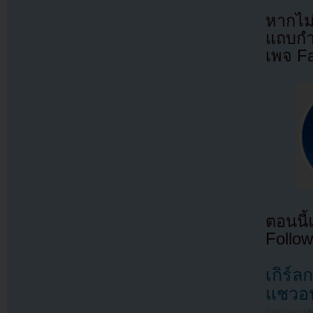
หากไม
แถบกำล
เพจ F
ตอนนี
Follow
เกิร์
แชวอน
Filed under
U