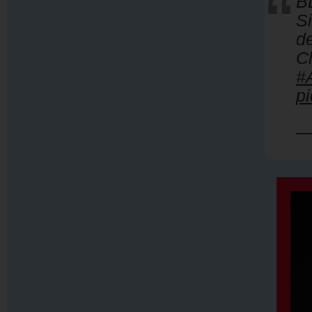
B
S
d
C
#
p
—