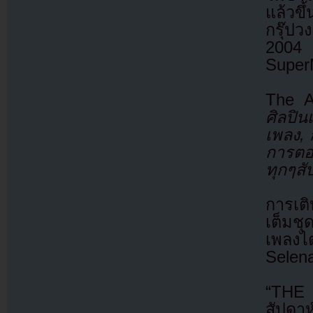
แล้วขึ
กรุ๊ปวง
2004 
Supe
The A
ศิลปิ
เพลง, 
การตอ
ทุกๆสั
การเต
เต็มชุ
เพลงไ
Selen
“THE 
สัปดาห