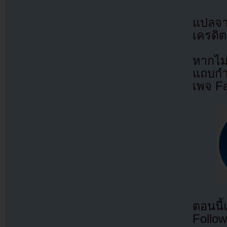
แปลจ
เครดิต
หากไม
แถบกำล
เพจ F
ตอนนี
Follow