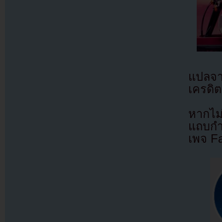
แปลจ
เครดิต
หากไม
แถบกำล
เพจ F