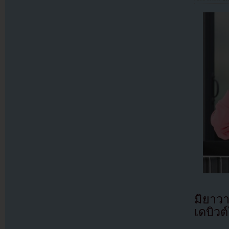
มิยาว
เดบิวต