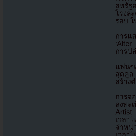
สหรัฐอ
โรงละ
รอบ ใ
การแสด
‘Alte
การปล่
แฟนๆเ
สุดคู
สร้าง
การจอง
ลงทะเบ
Artis
เวลาไ
จำหน่
เวลาไท