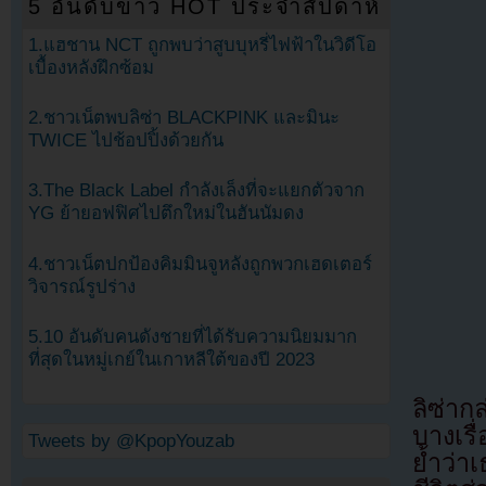
5 อันดับข่าว HOT ประจำสัปดาห์
1.แฮชาน NCT ถูกพบว่าสูบบุหรี่ไฟฟ้าในวิดีโอ
เบื้องหลังฝึกซ้อม
2.ชาวเน็ตพบลิซ่า BLACKPINK และมินะ
TWICE ไปช้อปปิ้งด้วยกัน
3.The Black Label กำลังเล็งที่จะแยกตัวจาก
YG ย้ายอฟฟิศไปตึกใหม่ในฮันนัมดง
4.ชาวเน็ตปกป้องคิมมินจูหลังถูกพวกเฮดเตอร์
วิจารณ์รูปร่าง
5.10 อันดับคนดังชายที่ได้รับความนิยมมาก
ที่สุดในหมู่เกย์ในเกาหลีใต้ของปี 2023
ลิซ่าก
บางเรื
Tweets by @KpopYouzab
ย้ำว่