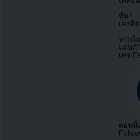
เคลื่อ
ที่ม
เครดิต
หากไม
แถบกำล
เพจ F
ตอนนี
Follow