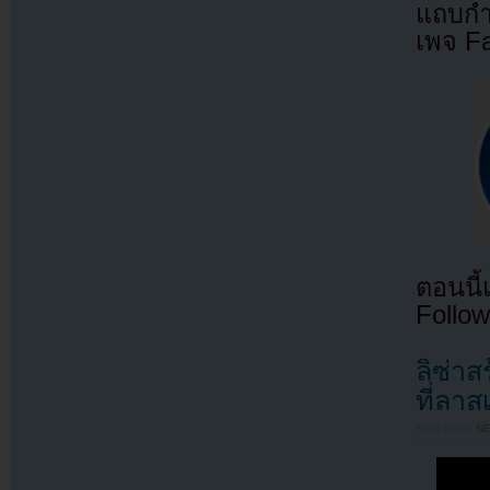
แถบกำล
เพจ F
ตอนนี
Follow
ลิซ่าส
ที่ลา
Filed under
N