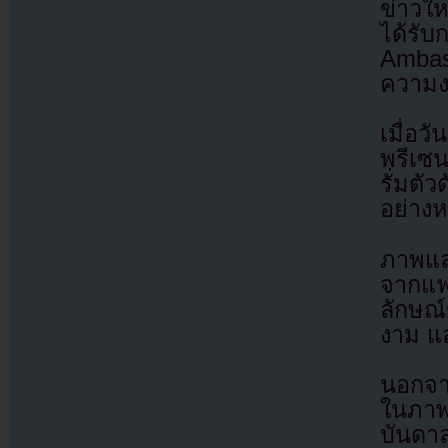
ข่าวใ
ได้รั
Amba
ความง
เมื่อว
พรีเซ
รั่มตั
อย่างห
ภาพแล
จากแฟ
ลักษณ
งาม แ
นอกจาก
ในภาพ
บันดา