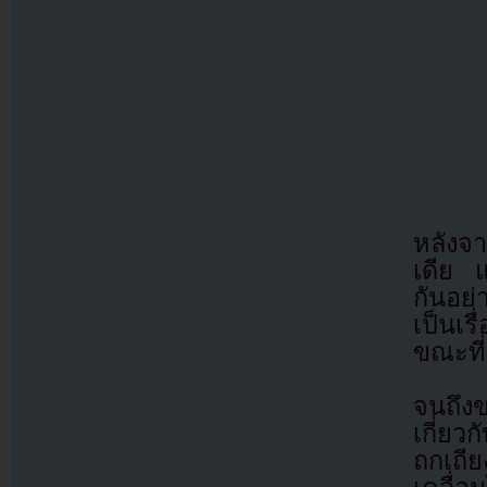
หลังจา
เดีย 
กันอย
เป็นเร
ขณะที่
จนถึงข
เกี่ยว
ถกเถี