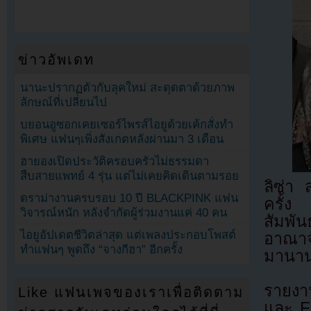
ข่าวอัพเดท
นานะปรากฏตัวกับลุคใหม่ สะดุดตาด้วยภาพ
ลักษณ์ที่เปลี่ยนไป
บยอนอูซอกเคยเซอร์ไพรส์ไอยูด้วยเค้กสั่งทำ
พิเศษ แฟนๆเพิ่งสังเกตหลังผ่านมา 3 เดือน
ฮายองเปิดประวัติครอบครัวไม่ธรรมดา
สืบสายแพทย์ 4 รุ่น แต่ไม่เคยคิดเดินตามรอย
ลิซ่า
ดราม่างานครบรอบ 10 ปี BLACKPINK แฟน
ครั้ง
วิจารณ์หนัก หลังจำกัดผู้ร่วมงานแค่ 40 คน
สัมพั
ไอยูอัปเดตชีวิตล่าสุด แต่เพลงประกอบโพสต์
อาณาจ
ทำแฟนๆ พูดถึง “จางกีฮา” อีกครั้ง
มานาน
รายงา
Like แฟนเพจของเราเพื่อติดตาม
และ F