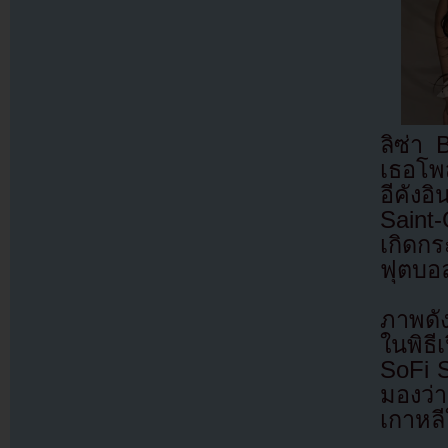
ลิซ่า
เธอโพ
อีคัง
Saint-
เกิดก
ฟุตบอ
ภาพดัง
ในพิธ
SoFi 
มองว่า
เกาหลี