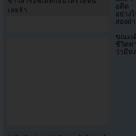
ข่าวสารอัพเดทก่อนใครได้ที่นี่
อดีต 
เลยจ้า
อย่างไ
สองฝ่
ขณะเด
ชีวิต
ว่ามีหล