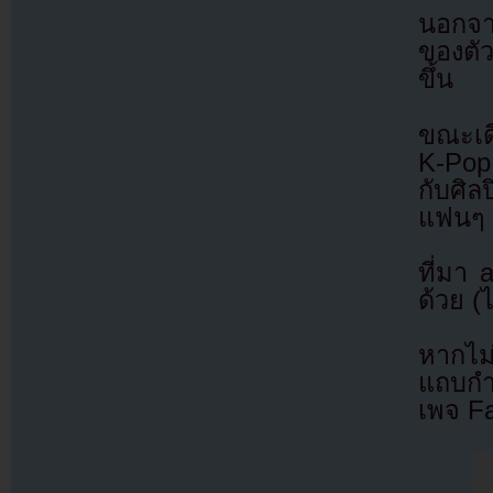
นอกจาก
ของตั
ขึ้น
ขณะเดี
K-Pop
กับศิ
แฟนๆ 
ที่มา
ด้วย (
หากไม
แถบกำล
เพจ F