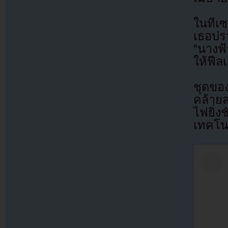
ในทีเซ
เธอปร
“นางฟ้
ให้ฟีล
ชุดของ
คล้ายส
ไฟยิ่ง
เทคโน