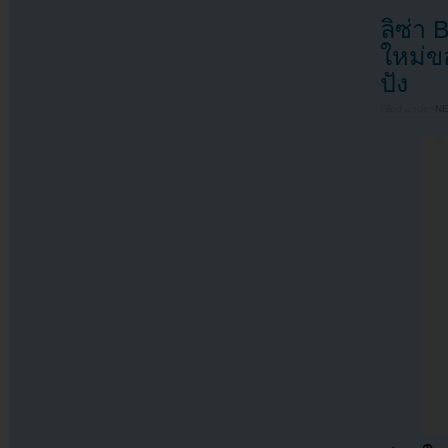
ลิซ่า
ใหม่ข
ปัง
Filed under
N