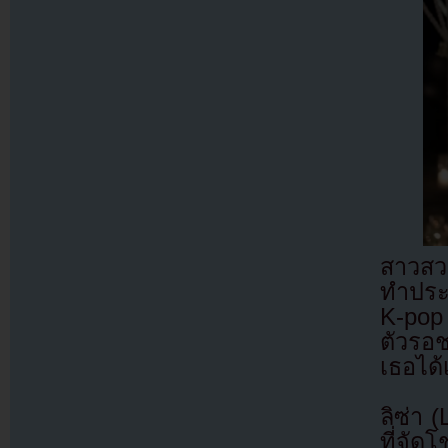
สาวสว
ทำประว
K-pop 
ตัวรอช
เธอได้
ลิซ่า 
ที่จัด