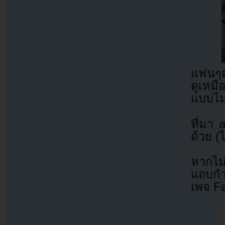
แฟนๆต่
ดูเหมื
แบบไม
ที่มา
ด้วย (
หากไม
แถบกำล
เพจ F