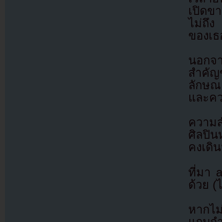
เปิดข
ไม่ถึ
ของเธ
นอกจาก
สำคัญข
ลักษณะ
และคว
ความส
ศิลปิน
คงเดิน
ที่มา
ด้วย (
หากไม
แถบกำล