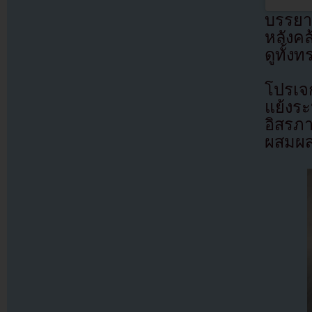
บรรยา
หลังค
ดูทั้ง
โปรเจ
แย้งร
อิสรภา
ผสมผสา