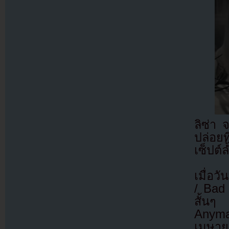
ลิซ่า
ปล่อย
เซ็ปต์
เมื่อว
/ Bad 
สั้นๆ
Anyma
เมษา