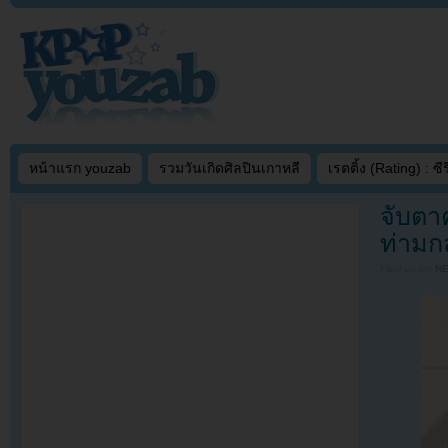
หน้าแรก youzab
รวมวันเกิดศิลปินเกาหลี
เรตติ้ง (Rating) : ซีรี
จับตาค
ท่ามก
Filed under
N