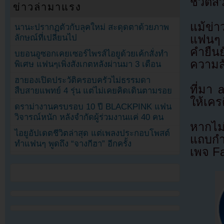
ชีวิตส่
ข่าวล่ามาแรง
แม้ข่า
นานะปรากฏตัวกับลุคใหม่ สะดุดตาด้วยภาพ
ลักษณ์ที่เปลี่ยนไป
แฟนๆ ท
คำยืนย
บยอนอูซอกเคยเซอร์ไพรส์ไอยูด้วยเค้กสั่งทำ
ความสั
พิเศษ แฟนๆเพิ่งสังเกตหลังผ่านมา 3 เดือน
ฮายองเปิดประวัติครอบครัวไม่ธรรมดา
ที่มา
สืบสายแพทย์ 4 รุ่น แต่ไม่เคยคิดเดินตามรอย
ให้เคร
ดราม่างานครบรอบ 10 ปี BLACKPINK แฟน
วิจารณ์หนัก หลังจำกัดผู้ร่วมงานแค่ 40 คน
หากไม
ไอยูอัปเดตชีวิตล่าสุด แต่เพลงประกอบโพสต์
แถบกำล
ทำแฟนๆ พูดถึง “จางกีฮา” อีกครั้ง
เพจ F