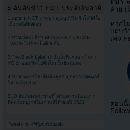
ที่มา
5 อันดับข่าว HOT ประจำสัปดาห์
ด้วย (
1.แฮชาน NCT ถูกพบว่าสูบบุหรี่ไฟฟ้าในวิดีโอ
หากไม
เบื้องหลังฝึกซ้อม
แถบกำล
เพจ F
2.ชาวเน็ตพบลิซ่า BLACKPINK และมินะ
TWICE ไปช้อปปิ้งด้วยกัน
3.The Black Label กำลังเล็งที่จะแยกตัวจาก
YG ย้ายอฟฟิศไปตึกใหม่ในฮันนัมดง
4.ชาวเน็ตปกป้องคิมมินจูหลังถูกพวกเฮดเตอร์
วิจารณ์รูปร่าง
5.10 อันดับคนดังชายที่ได้รับความนิยมมาก
ที่สุดในหมู่เกย์ในเกาหลีใต้ของปี 2023
ตอนนี
Follow
Tweets by @KpopYouzab