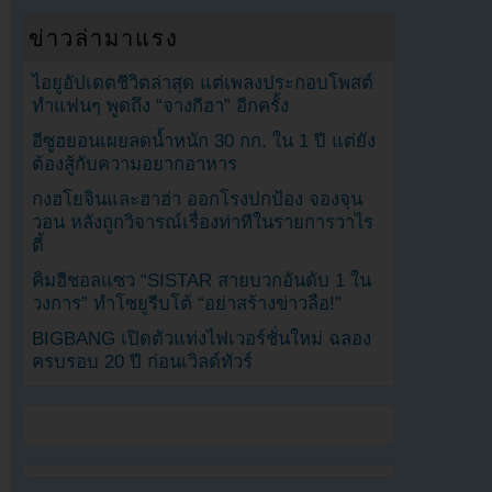
ข่าวล่ามาแรง
ไอยูอัปเดตชีวิตล่าสุด แต่เพลงประกอบโพสต์
ทำแฟนๆ พูดถึง “จางกีฮา” อีกครั้ง
อีซูฮยอนเผยลดน้ำหนัก 30 กก. ใน 1 ปี แต่ยัง
ต้องสู้กับความอยากอาหาร
กงฮโยจินและฮาฮ่า ออกโรงปกป้อง จองจุน
วอน หลังถูกวิจารณ์เรื่องท่าทีในรายการวาไร
ตี้
คิมฮีชอลแซว “SISTAR สายบวกอันดับ 1 ใน
วงการ” ทำโซยูรีบโต้ “อย่าสร้างข่าวลือ!”
BIGBANG เปิดตัวแท่งไฟเวอร์ชั่นใหม่ ฉลอง
ครบรอบ 20 ปี ก่อนเวิลด์ทัวร์