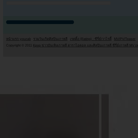
หน้าแรก youzab
รวมวันเกิดศิลปินเกาหลี
เรตติ้ง (Rating) : ซีรี่ย์/วาไรตี้
MV/PV/Teaser
Copyright © 2011
Kpop ข่าวบันเทิงเกาหลี ดาราไอดอล และศิลปินเกาหลี ซีรี่ย์เกาหลี MV เ