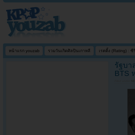
หน้าแรก youzab
รวมวันเกิดศิลปินเกาหลี
เรตติ้ง (Rating) : ซีรี
รัฐบาล
BTS ห
Filed under
N