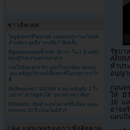
ข่าวอัพเดท
ไอยูอัปเดตชีวิตล่าสุด แต่เพลงประกอบโพสต์
ทำแฟนๆ พูดถึง “จางกีฮา” อีกครั้ง
รัฐบาลช
อีซูฮยอนเผยลดน้ำหนัก 30 กก. ใน 1 ปี แต่ยัง
ARIRA
ต้องสู้กับความอยากอาหาร
ทั่วป
กงฮโยจินและฮาฮ่า ออกโรงปกป้อง จองจุน
อนุญา
วอน หลังถูกวิจารณ์เรื่องท่าทีในรายการวาไร
ตี้
ก่อนหน
คิมฮีชอลแซว “SISTAR สายบวกอันดับ 1 ใน
ให้ BT
วงการ” ทำโซยูรีบโต้ “อย่าสร้างข่าวลือ!”
16 แล
BIGBANG เปิดตัวแท่งไฟเวอร์ชั่นใหม่ ฉลอง
อาจสร้
ครบรอบ 20 ปี ก่อนเวิลด์ทัวร์
แผนป้
Like แฟนเพจของเราเพื่อติดตาม