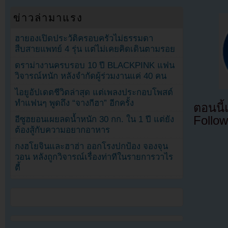
ข่าวล่ามาแรง
ฮายองเปิดประวัติครอบครัวไม่ธรรมดา
สืบสายแพทย์ 4 รุ่น แต่ไม่เคยคิดเดินตามรอย
ดราม่างานครบรอบ 10 ปี BLACKPINK แฟน
วิจารณ์หนัก หลังจำกัดผู้ร่วมงานแค่ 40 คน
ไอยูอัปเดตชีวิตล่าสุด แต่เพลงประกอบโพสต์
ทำแฟนๆ พูดถึง “จางกีฮา” อีกครั้ง
ตอนนี
Follow
อีซูฮยอนเผยลดน้ำหนัก 30 กก. ใน 1 ปี แต่ยัง
ต้องสู้กับความอยากอาหาร
กงฮโยจินและฮาฮ่า ออกโรงปกป้อง จองจุน
วอน หลังถูกวิจารณ์เรื่องท่าทีในรายการวาไร
ตี้