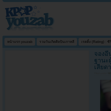
หน้าแรก youzab
รวมวันเกิดศิลปินเกาหลี
เรตติ้ง (Rating) : ซีรี
จองอึ
ฐานะผู
เสียด
Filed under
N