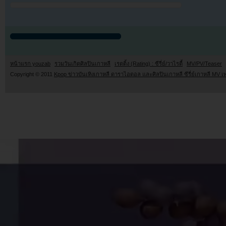
หน้าแรก youzab
รวมวันเกิดศิลปินเกาหลี
เรตติ้ง (Rating) : ซีรี่ย์/วาไรตี้
MV/PV/Teaser
Copyright © 2011
Kpop ข่าวบันเทิงเกาหลี ดาราไอดอล และศิลปินเกาหลี ซีรี่ย์เกาหลี MV เ