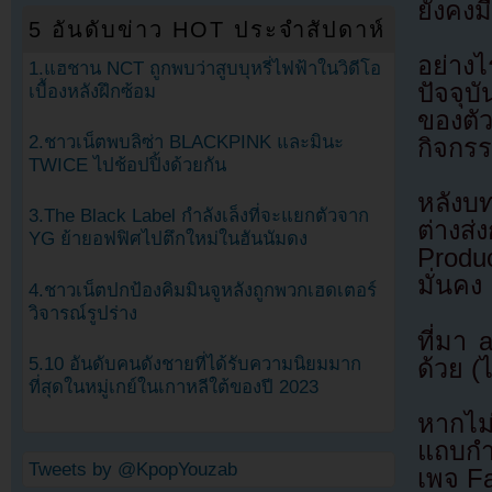
ยังคงม
5 อันดับข่าว HOT ประจำสัปดาห์
อย่างไ
1.แฮชาน NCT ถูกพบว่าสูบบุหรี่ไฟฟ้าในวิดีโอ
ปัจจุบ
เบื้องหลังฝึกซ้อม
ของตั
2.ชาวเน็ตพบลิซ่า BLACKPINK และมินะ
กิจกรร
TWICE ไปช้อปปิ้งด้วยกัน
หลังบ
3.The Black Label กำลังเล็งที่จะแยกตัวจาก
ต่างส
YG ย้ายอฟฟิศไปตึกใหม่ในฮันนัมดง
Produc
มั่นคง
4.ชาวเน็ตปกป้องคิมมินจูหลังถูกพวกเฮดเตอร์
วิจารณ์รูปร่าง
ที่มา
5.10 อันดับคนดังชายที่ได้รับความนิยมมาก
ด้วย (
ที่สุดในหมู่เกย์ในเกาหลีใต้ของปี 2023
หากไม
แถบกำล
Tweets by @KpopYouzab
เพจ F