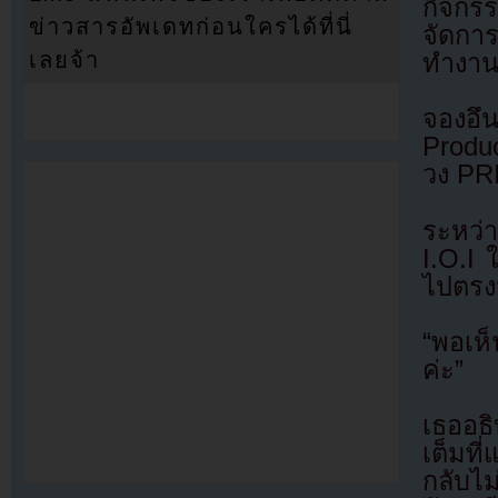
กิจกร
ข่าวสารอัพเดทก่อนใครได้ที่นี่
จัดการ
เลยจ้า
ทำงาน
จองอึน
Produ
วง PRI
ระหว่
I.O.I 
ไปตรง
“พอเห็
ค่ะ”
เธออธิ
เต็มท
กลับไม