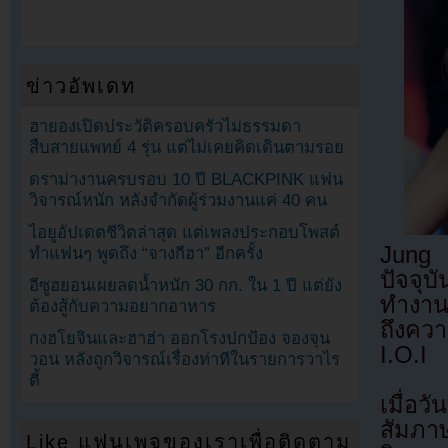
ข่าวอัพเดท
ฮายองเปิดประวัติครอบครัวไม่ธรรมดา
สืบสายแพทย์ 4 รุ่น แต่ไม่เคยคิดเดินตามรอย
ดราม่างานครบรอบ 10 ปี BLACKPINK แฟน
วิจารณ์หนัก หลังจำกัดผู้ร่วมงานแค่ 40 คน
ไอยูอัปเดตชีวิตล่าสุด แต่เพลงประกอบโพสต์
Jung 
ทำแฟนๆ พูดถึง “จางกีฮา” อีกครั้ง
ปัจจุ
อีซูฮยอนเผยลดน้ำหนัก 30 กก. ใน 1 ปี แต่ยัง
ทำงานเ
ต้องสู้กับความอยากอาหาร
ถึงควา
กงฮโยจินและฮาฮ่า ออกโรงปกป้อง จองจุน
I.O.I
วอน หลังถูกวิจารณ์เรื่องท่าทีในรายการวาไร
ตี้
เมื่อ
สัมภา
Like แฟนเพจของเราเพื่อติดตาม