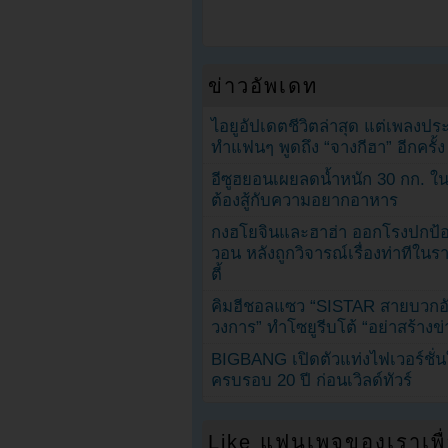
ข่าวอัพเดท
ไอยูอัปเดตชีวิตล่าสุด แต่เพลงป
ทำแฟนๆ พูดถึง “จางกีฮา” อีกครั้ง
อีซูฮยอนเผยลดน้ำหนัก 30 กก. ใน 
ต้องสู้กับความอยากอาหาร
กงฮโยจินและฮาฮ่า ออกโรงปกป้อ
วอน หลังถูกวิจารณ์เรื่องท่าทีใน
ตี้
คิมฮีชอลแซว “SISTAR สายบวกอั
วงการ” ทำโซยูรีบโต้ “อย่าสร้างข่
BIGBANG เปิดตัวแท่งไฟเวอร์ชั่
ครบรอบ 20 ปี ก่อนเวิลด์ทัวร์
Like แฟนเพจของเราเพื