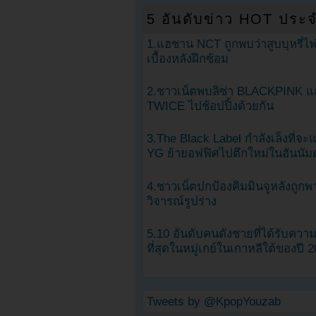
5 อันดับข่าว HOT ประจ
1.แฮชาน NCT ถูกพบว่าสูบบุหรี่ไฟ
เบื้องหลังฝึกซ้อม
2.ชาวเน็ตพบลิซ่า BLACKPINK แ
TWICE ไปช้อปปิ้งด้วยกัน
3.The Black Label กำลังเล็งที่จ
YG ย้ายอฟฟิศไปตึกใหม่ในฮันนัม
4.ชาวเน็ตปกป้องคิมมินจูหลังถูกพ
วิจารณ์รูปร่าง
5.10 อันดับคนดังชายที่ได้รับคว
ที่สุดในหมู่เกย์ในเกาหลีใต้ของปี 
Tweets by @KpopYouzab