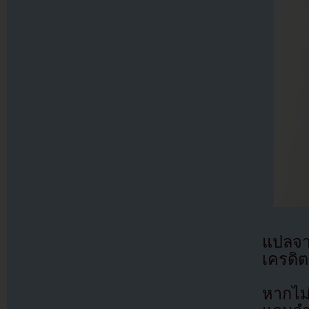
แปลจ
เครดิต
หากไม