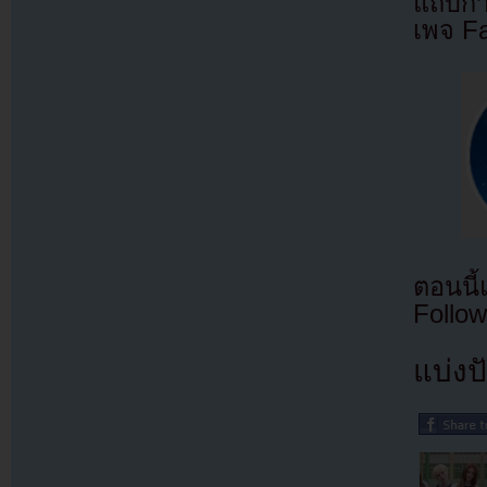
แถบกำล
เพจ F
ตอนนี
Follow
แบ่งปั