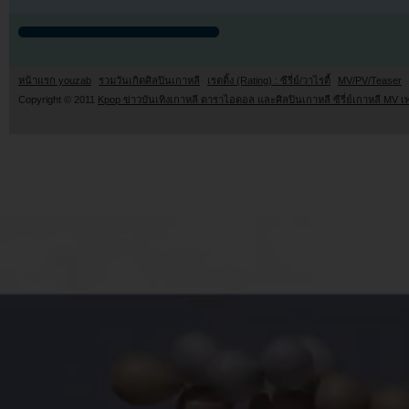
หน้าแรก youzab
รวมวันเกิดศิลปินเกาหลี
เรตติ้ง (Rating) : ซีรี่ย์/วาไรตี้
MV/PV/Teaser
Copyright © 2011
Kpop ข่าวบันเทิงเกาหลี ดาราไอดอล และศิลปินเกาหลี ซีรี่ย์เกาหลี MV เ