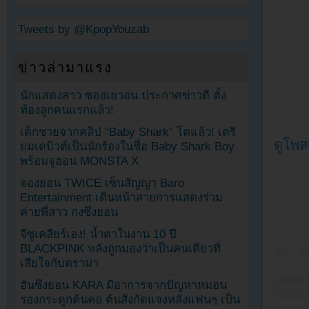
Tweets by @KpopYouzab
ข่าวล่ามาแรง
นักแสดงสาว ซอฮเยวอน ประกาศข่าวดี ตั้ง
ท้องลูกคนแรกแล้ว!
เด็กชายจากคลิป “Baby Shark” โตแล้ว! เตรี
ดูโพส
ยมเดบิวต์เป็นนักร้องในชื่อ Baby Shark Boy
พร้อมจูฮอน MONSTA X
จองยอน TWICE เซ็นสัญญา Baro
Entertainment เดินหน้าสายการแสดงร่วม
ค่ายพี่สาว กงซึงยอน
จีซูเคลียร์เอง! น้ำตาในงาน 10 ปี
BLACKPINK หลังถูกมองว่าเป็นคนเดียวที่
เสียใจกับดราม่า
ฮันซึงยอน KARA มีอาการจากปัญหาหมอน
รองกระดูกต้นคอ ต้นสังกัดแจงหลังแฟนๆ เป็น