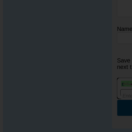
Nam
Save 
next 