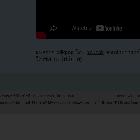
แปลจาก allkpop โดย
Youzab
หากนำข่าวออกไ
ให้ Hotlink ไฟล์ภาพ)
Rating) : ซีรี่ย์/วาไรตี้
MV/PV/Teaser
ติดต่อโฆษณา
Theme SWIFT 
ล และศิลปินเกาหลี ซีรี่ย์เกาหลี MV เพลง ละคร แซ่บ..ทันเหตุการณ์
|
Entries (RSS)
and
Comm