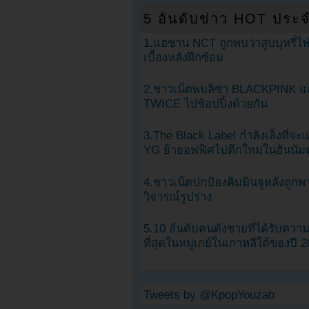
5 อันดับข่าว HOT ประจ
1.แฮชาน NCT ถูกพบว่าสูบบุหรี่ไฟ
เบื้องหลังฝึกซ้อม
2.ชาวเน็ตพบลิซ่า BLACKPINK แ
TWICE ไปช้อปปิ้งด้วยกัน
3.The Black Label กำลังเล็งที่จ
YG ย้ายอฟฟิศไปตึกใหม่ในฮันนัม
4.ชาวเน็ตปกป้องคิมมินจูหลังถูกพ
วิจารณ์รูปร่าง
5.10 อันดับคนดังชายที่ได้รับคว
ที่สุดในหมู่เกย์ในเกาหลีใต้ของปี 
Tweets by @KpopYouzab