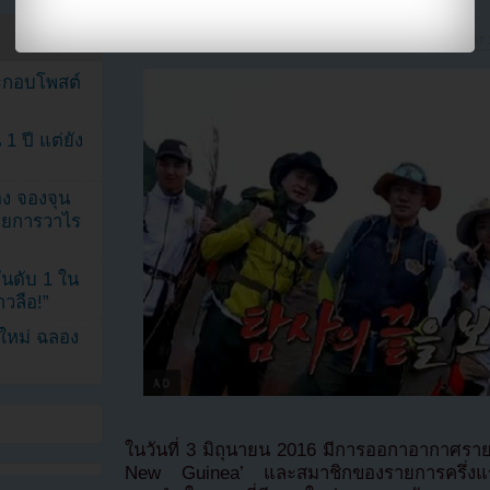
the Jungle” ในปาปัวนิวกินี
Filed under
UNCATEGORIZED
by
KPOP YOUZAB
on
JUNE 5, 2016 AT 
ระกอบโพสต์
1 ปี แต่ยัง
ง จองจุน
รายการวาไร
นดับ 1 ใน
าวลือ!”
นใหม่ ฉลอง
ในวันที่ 3 มิถุนายน 2016 มีการออกาอากาศราย
New Guinea’ และสมาชิกของรายการครึ่งแรก