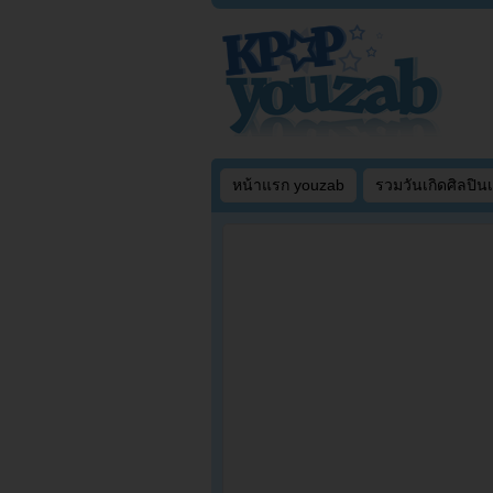
หน้าแรก youzab
รวมวันเกิดศิลปิน