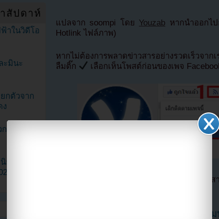
ำสัปดาห์
แปลจาก soompi โดย
Youzab
หากนำออกไปกร
ฟ้าในวิดีโอ
Hotlink ไฟล์ภาพ)
หากไม่ต้องการพลาดข่าวสารอย่างรวดเร็วจาก
ละมินะ
ลืมติ๊ก
เลือกเห็นโพสต์ก่อนของเพจ Facebo
ะแยกตัวจาก
ดง
วกเฮดเตอร์
ามนิยมมาก
2023
ตอนนี้แฟนๆสามารถติดตามเราได้อีกช่องทางสา
==>>
IG YOUZAB
คังอิน Super Junior ถูกตัดออกอย่าง