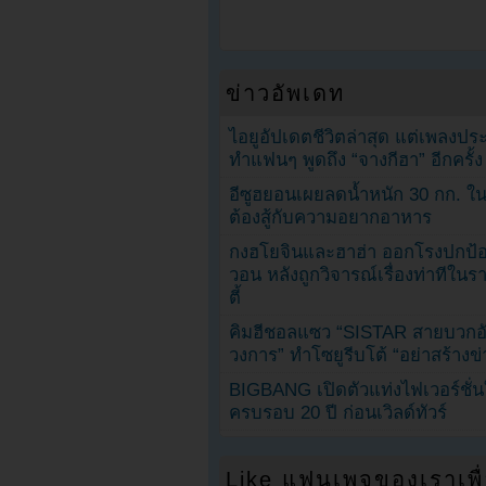
ข่าวอัพเดท
ไอยูอัปเดตชีวิตล่าสุด แต่เพลงป
ทำแฟนๆ พูดถึง “จางกีฮา” อีกครั้ง
อีซูฮยอนเผยลดน้ำหนัก 30 กก. ใน 
ต้องสู้กับความอยากอาหาร
กงฮโยจินและฮาฮ่า ออกโรงปกป้อ
วอน หลังถูกวิจารณ์เรื่องท่าทีใน
ตี้
คิมฮีชอลแซว “SISTAR สายบวกอั
วงการ” ทำโซยูรีบโต้ “อย่าสร้างข่
BIGBANG เปิดตัวแท่งไฟเวอร์ชั่
ครบรอบ 20 ปี ก่อนเวิลด์ทัวร์
Like แฟนเพจของเราเพื