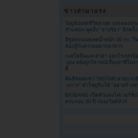
ข่าวล่ามาแรง
ไอยูอัปเดตชีวิตล่าสุด แต่เพลงป
ทำแฟนๆ พูดถึง “จางกีฮา” อีกครั้ง
อีซูฮยอนเผยลดน้ำหนัก 30 กก. ใน 
ต้องสู้กับความอยากอาหาร
กงฮโยจินและฮาฮ่า ออกโรงปกป้อ
วอน หลังถูกวิจารณ์เรื่องท่าทีใน
ตี้
คิมฮีชอลแซว “SISTAR สายบวกอั
วงการ” ทำโซยูรีบโต้ “อย่าสร้างข่
BIGBANG เปิดตัวแท่งไฟเวอร์ชั่
ครบรอบ 20 ปี ก่อนเวิลด์ทัวร์