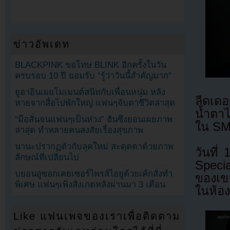
ข่าวอัพเดท
BLACKPINK ขอโทษ BLINK อีกครั้งในวัน
ครบรอบ 10 ปี ยอมรับ “รู้ว่าวันนี้สำคัญมาก”
ยูอาอินเผยโมเมนต์สนิทกับเพื่อนหนุ่ม หลัง
ลีดเด
หายจากสื่อไปพักใหญ่ แฟนๆจับตาชีวิตล่าสุด
น้ำตาไว
“มือสั่นจนแฟนๆเป็นห่วง” ฮันซึงยอนเผยภาพ
ใน SM
ล่าสุด ทำหลายคนสงสัยเรื่องสุขภาพ
นานะปรากฏตัวกับลุคใหม่ สะดุดตาด้วยภาพ
วันที
ลักษณ์ที่เปลี่ยนไป
Specia
บยอนอูซอกเคยเซอร์ไพรส์ไอยูด้วยเค้กสั่งทำ
ของเขา
พิเศษ แฟนๆเพิ่งสังเกตหลังผ่านมา 3 เดือน
ในห้อ
Like แฟนเพจของเราเพื่อติดตาม