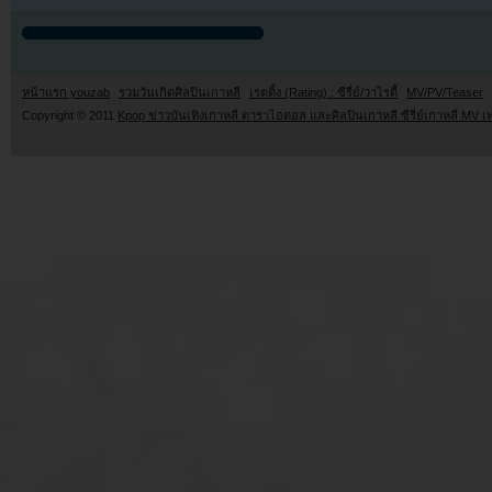
หน้าแรก youzab
รวมวันเกิดศิลปินเกาหลี
เรตติ้ง (Rating) : ซีรี่ย์/วาไรตี้
MV/PV/Teaser
Copyright © 2011
Kpop ข่าวบันเทิงเกาหลี ดาราไอดอล และศิลปินเกาหลี ซีรี่ย์เกาหลี MV เ