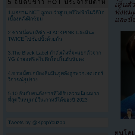
5 อันดับข่าว HOT ประจำสัปดาห์
เห็นต
ทั้งหม
1.แฮชาน NCT ถูกพบว่าสูบบุหรี่ไฟฟ้าในวิดีโอ
และนั่
เบื้องหลังฝึกซ้อม
2.ชาวเน็ตพบลิซ่า BLACKPINK และมินะ
TWICE ไปช้อปปิ้งด้วยกัน
3.The Black Label กำลังเล็งที่จะแยกตัวจาก
YG ย้ายอฟฟิศไปตึกใหม่ในฮันนัมดง
4.ชาวเน็ตปกป้องคิมมินจูหลังถูกพวกเฮดเตอร์
วิจารณ์รูปร่าง
5.10 อันดับคนดังชายที่ได้รับความนิยมมาก
ที่สุดในหมู่เกย์ในเกาหลีใต้ของปี 2023
Tweets by @KpopYouzab
ยุนโฮ