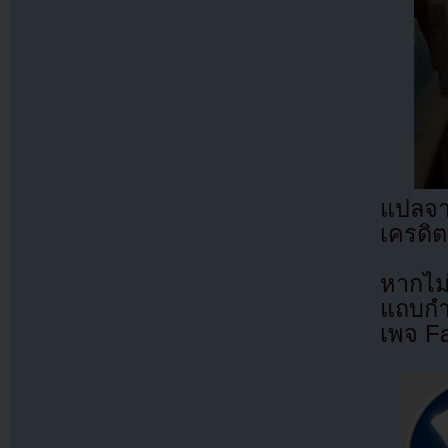
แปลจ
เครดิต
หากไม
แถบกำล
เพจ F