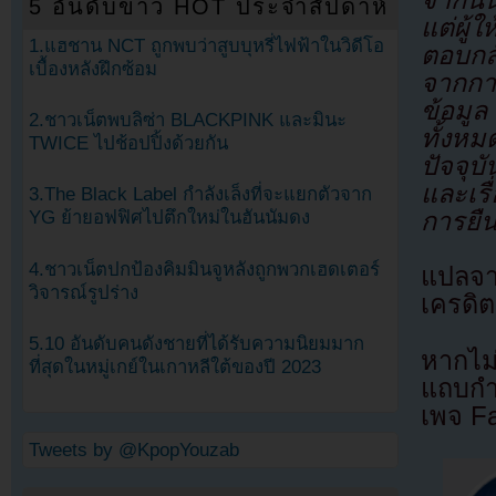
จากนั้
5 อันดับข่าว HOT ประจำสัปดาห์
แต่ผู้
1.แฮชาน NCT ถูกพบว่าสูบบุหรี่ไฟฟ้าในวิดีโอ
ตอบกล
เบื้องหลังฝึกซ้อม
จากการ
ข้อมูล
2.ชาวเน็ตพบลิซ่า BLACKPINK และมินะ
ทั้งหม
TWICE ไปช้อปปิ้งด้วยกัน
ปัจจุบ
และเรื
3.The Black Label กำลังเล็งที่จะแยกตัวจาก
การยืน
YG ย้ายอฟฟิศไปตึกใหม่ในฮันนัมดง
4.ชาวเน็ตปกป้องคิมมินจูหลังถูกพวกเฮดเตอร์
แปลจ
วิจารณ์รูปร่าง
เครดิต
5.10 อันดับคนดังชายที่ได้รับความนิยมมาก
หากไม
ที่สุดในหมู่เกย์ในเกาหลีใต้ของปี 2023
แถบกำล
เพจ F
Tweets by @KpopYouzab