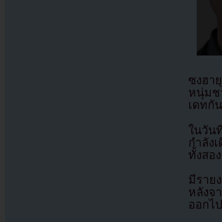
ซงฮาย
หนุ่ม
เดทกั
ในวัน
กำลังเ
ทั้งสอ
มีราย
หลังจ
ออกไปจ