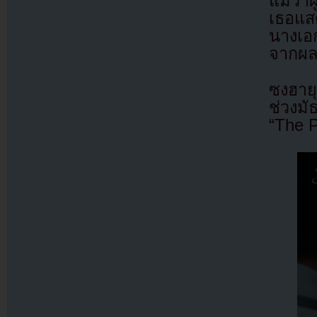
แม้ว่า
เธอแสด
นางเอก
จากผลง
ซงฮาย
ช่วงม
“The P