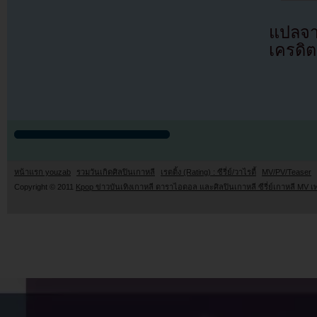
แปลจา
เครดิต
หน้าแรก youzab
รวมวันเกิดศิลปินเกาหลี
เรตติ้ง (Rating) : ซีรี่ย์/วาไรตี้
MV/PV/Teaser
Copyright © 2011
Kpop ข่าวบันเทิงเกาหลี ดาราไอดอล และศิลปินเกาหลี ซีรี่ย์เกาหลี MV เ