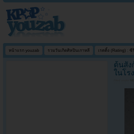
หน้าแรก youzab
รวมวันเกิดศิลปินเกาหลี
เรตติ้ง (Rating) : ซีรี
ต้นสั
ในโรง
Filed under
N