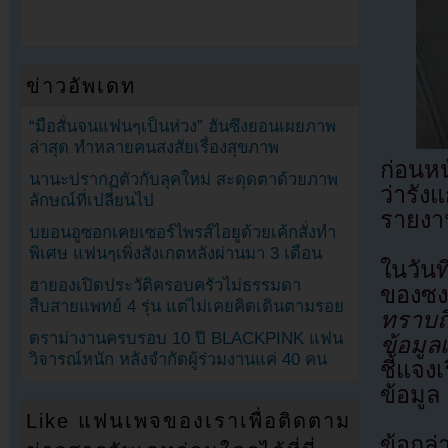
ข่าวอัพเดท
“มือสั่นจนแฟนๆเป็นห่วง” ฮันซึงยอนเผยภาพ
ล่าสุด ทำหลายคนสงสัยเรื่องสุขภาพ
ก่อนหน
นานะปรากฏตัวกับลุคใหม่ สะดุดตาด้วยภาพ
ว่ารัง
ลักษณ์ที่เปลี่ยนไป
รายงา
บยอนอูซอกเคยเซอร์ไพรส์ไอยูด้วยเค้กสั่งทำ
พิเศษ แฟนๆเพิ่งสังเกตหลังผ่านมา 3 เดือน
ในวันท
ฮายองเปิดประวัติครอบครัวไม่ธรรมดา
ของซง
สืบสายแพทย์ 4 รุ่น แต่ไม่เคยคิดเดินตามรอย
ทราบถ
ดราม่างานครบรอบ 10 ปี BLACKPINK แฟน
ข้อมูล
วิจารณ์หนัก หลังจำกัดผู้ร่วมงานแค่ 40 คน
ชี้แจงเ
ข้อมูล
Like แฟนเพจของเราเพื่อติดตาม
ข้อกล่