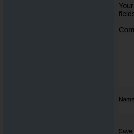
Your
fiel
Com
Nam
Save 