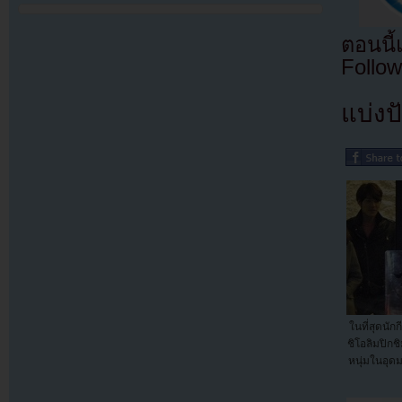
ตอนนี
Follow
แบ่งปั
ในที่สุดนั
ชิโอลิมปิกช
หนุ่มในอุดม