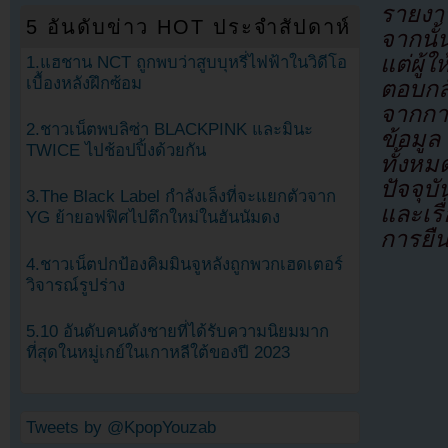
รายงาน
5 อันดับข่าว HOT ประจำสัปดาห์
จากนั้
แต่ผู้
1.แฮชาน NCT ถูกพบว่าสูบบุหรี่ไฟฟ้าในวิดีโอ
เบื้องหลังฝึกซ้อม
ตอบกล
จากการ
2.ชาวเน็ตพบลิซ่า BLACKPINK และมินะ
ข้อมูล
TWICE ไปช้อปปิ้งด้วยกัน
ทั้งหม
ปัจจุบ
3.The Black Label กำลังเล็งที่จะแยกตัวจาก
และเรื
YG ย้ายอฟฟิศไปตึกใหม่ในฮันนัมดง
การยืน
4.ชาวเน็ตปกป้องคิมมินจูหลังถูกพวกเฮดเตอร์
วิจารณ์รูปร่าง
5.10 อันดับคนดังชายที่ได้รับความนิยมมาก
ที่สุดในหมู่เกย์ในเกาหลีใต้ของปี 2023
Tweets by @KpopYouzab