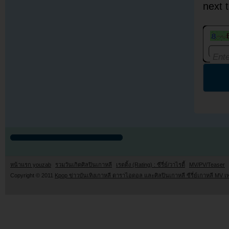
next 
หน้าแรก youzab
รวมวันเกิดศิลปินเกาหลี
เรตติ้ง (Rating) : ซีรี่ย์/วาไรตี้
MV/PV/Teaser
Copyright © 2011
Kpop ข่าวบันเทิงเกาหลี ดาราไอดอล และศิลปินเกาหลี ซีรี่ย์เกาหลี MV เ