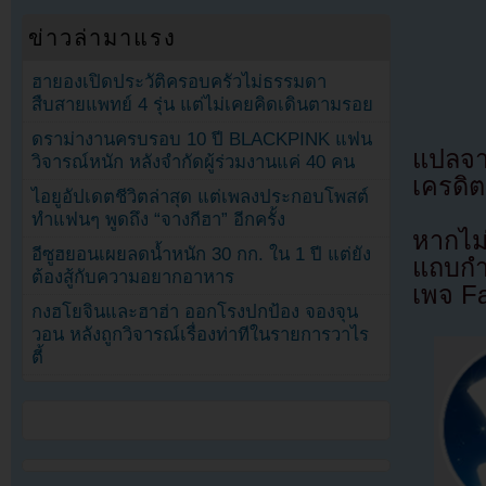
ข่าวล่ามาแรง
ฮายองเปิดประวัติครอบครัวไม่ธรรมดา
สืบสายแพทย์ 4 รุ่น แต่ไม่เคยคิดเดินตามรอย
ดราม่างานครบรอบ 10 ปี BLACKPINK แฟน
แปลจ
วิจารณ์หนัก หลังจำกัดผู้ร่วมงานแค่ 40 คน
เครดิต
ไอยูอัปเดตชีวิตล่าสุด แต่เพลงประกอบโพสต์
ทำแฟนๆ พูดถึง “จางกีฮา” อีกครั้ง
หากไม
อีซูฮยอนเผยลดน้ำหนัก 30 กก. ใน 1 ปี แต่ยัง
แถบกำล
ต้องสู้กับความอยากอาหาร
เพจ F
กงฮโยจินและฮาฮ่า ออกโรงปกป้อง จองจุน
วอน หลังถูกวิจารณ์เรื่องท่าทีในรายการวาไร
ตี้