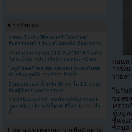
ข่าวอัพเดท
ฮายองเปิดประวัติครอบครัวไม่ธรรมดา
สืบสายแพทย์ 4 รุ่น แต่ไม่เคยคิดเดินตามรอย
ดราม่างานครบรอบ 10 ปี BLACKPINK แฟน
วิจารณ์หนัก หลังจำกัดผู้ร่วมงานแค่ 40 คน
ก่อนหน
ว่ารัง
ไอยูอัปเดตชีวิตล่าสุด แต่เพลงประกอบโพสต์
ทำแฟนๆ พูดถึง “จางกีฮา” อีกครั้ง
รายงา
อีซูฮยอนเผยลดน้ำหนัก 30 กก. ใน 1 ปี แต่ยัง
ในวันท
ต้องสู้กับความอยากอาหาร
ของซง
กงฮโยจินและฮาฮ่า ออกโรงปกป้อง จองจุน
ทราบถ
วอน หลังถูกวิจารณ์เรื่องท่าทีในรายการวาไร
ตี้
ข้อมูล
ชี้แจงเ
ข้อมูล
Like แฟนเพจของเราเพื่อติดตาม