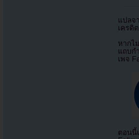
แปลจ
เครดิต
หากไม
แถบกำล
เพจ F
ตอนนี