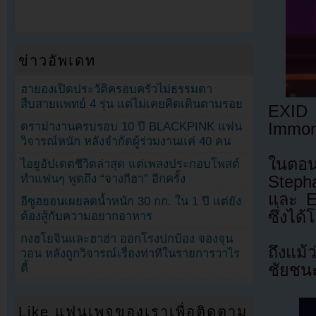
ข่าวอัพเดท
ฮายองเปิดประวัติครอบครัวไม่ธรรมดา
สืบสายแพทย์ 4 รุ่น แต่ไม่เคยคิดเดินตามรอย
EXID 
ดราม่างานครบรอบ 10 ปี BLACKPINK แฟน
Immor
วิจารณ์หนัก หลังจำกัดผู้ร่วมงานแค่ 40 คน
ในตอนท
ไอยูอัปเดตชีวิตล่าสุด แต่เพลงประกอบโพสต์
ทำแฟนๆ พูดถึง “จางกีฮา” อีกครั้ง
Steph
และ E
อีซูฮยอนเผยลดน้ำหนัก 30 กก. ใน 1 ปี แต่ยัง
ซึ่งได
ต้องสู้กับความอยากอาหาร
กงฮโยจินและฮาฮ่า ออกโรงปกป้อง จองจุน
ถึงแม
วอน หลังถูกวิจารณ์เรื่องท่าทีในรายการวาไร
ชัยชน
ตี้
Like แฟนเพจของเราเพื่อติดตาม