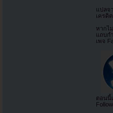
แปลจ
เครดิต
หากไม
แถบกำล
เพจ F
ตอนนี
Follow