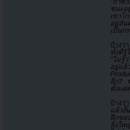
“ถ้าพ
ชนะอย
เขาโกง
อยู่อ
เป็นก
บ้างว่
ทั้งที
“ไม่รู้
อยู่แล
Produ
อีก? พ
ตั้งแต
บ้างว
แล้วงั
ฝึกของ
ยิ่งให