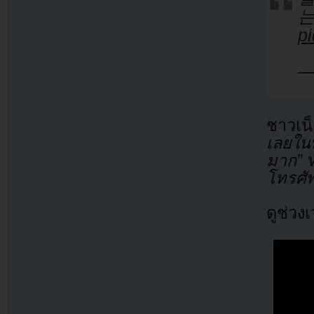
p
—
ชาวเน
เลยในที่
มาก”
ห
โทรศัพ
ดูช่วง