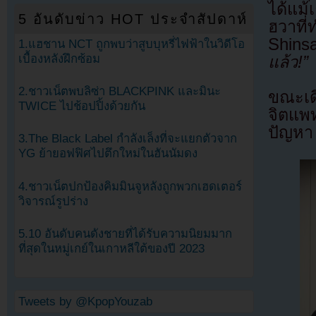
ได้แม้
5 อันดับข่าว HOT ประจำสัปดาห์
ฮวาที
Shinsa
1.แฮชาน NCT ถูกพบว่าสูบบุหรี่ไฟฟ้าในวิดีโอ
เบื้องหลังฝึกซ้อม
แล้ว!”
2.ชาวเน็ตพบลิซ่า BLACKPINK และมินะ
ขณะเดี
TWICE ไปช้อปปิ้งด้วยกัน
จิตแพ
ปัญหา
3.The Black Label กำลังเล็งที่จะแยกตัวจาก
YG ย้ายอฟฟิศไปตึกใหม่ในฮันนัมดง
4.ชาวเน็ตปกป้องคิมมินจูหลังถูกพวกเฮดเตอร์
วิจารณ์รูปร่าง
5.10 อันดับคนดังชายที่ได้รับความนิยมมาก
ที่สุดในหมู่เกย์ในเกาหลีใต้ของปี 2023
Tweets by @KpopYouzab