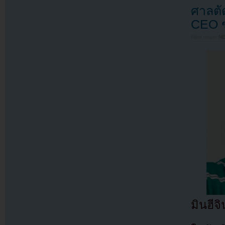
ศาลตั
CEO 
Filed under
N
มินฮีจ