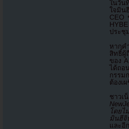
ในวัน
ใจมิน
CEO ข
HYBE 
ประชุมผ
หากคำ
สิทธิ์
ของ A
ได้ถอน
กรรมกา
ต้องเ
ชาวเน็
NewJea
โดยไม
มินฮี
และอี