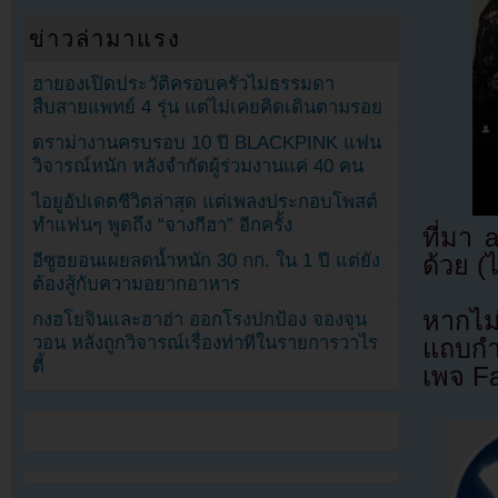
ข่าวล่ามาแรง
ฮายองเปิดประวัติครอบครัวไม่ธรรมดา
สืบสายแพทย์ 4 รุ่น แต่ไม่เคยคิดเดินตามรอย
ดราม่างานครบรอบ 10 ปี BLACKPINK แฟน
วิจารณ์หนัก หลังจำกัดผู้ร่วมงานแค่ 40 คน
ไอยูอัปเดตชีวิตล่าสุด แต่เพลงประกอบโพสต์
ทำแฟนๆ พูดถึง “จางกีฮา” อีกครั้ง
ที่มา
อีซูฮยอนเผยลดน้ำหนัก 30 กก. ใน 1 ปี แต่ยัง
ด้วย (
ต้องสู้กับความอยากอาหาร
หากไม
กงฮโยจินและฮาฮ่า ออกโรงปกป้อง จองจุน
วอน หลังถูกวิจารณ์เรื่องท่าทีในรายการวาไร
แถบกำล
ตี้
เพจ F