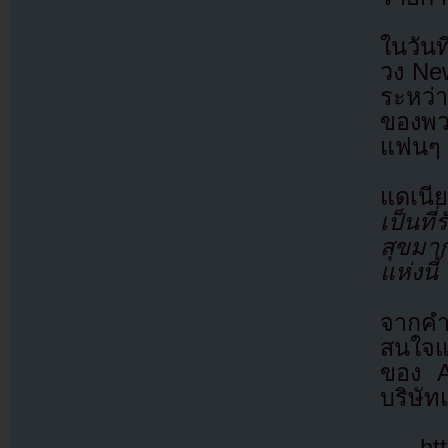
ในวัน
วง New
ระหว่
ของพว
แฟนๆ
แดเนีย
เป็นท
สุขมาก
แห่งน
จากคำ
สนใจแ
ของ A
บริษัท
ht