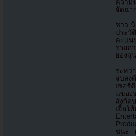
ความน่
จัดฉาก
ชาวเน
ประวั
คะแนน
รายกา
ยองจุน
ระหว่
จบลงด้
เซอร์ค
นของร
สังกัด
เอื้อใ
Enter
Produc
ชนะ แล