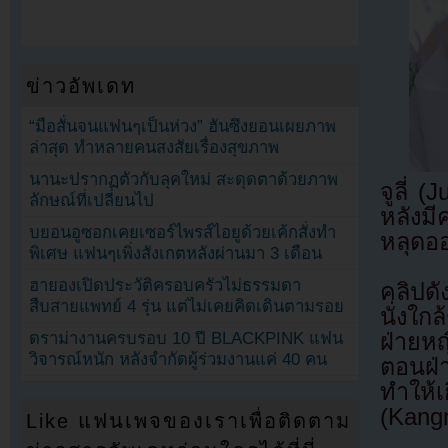
ข่าวอัพเดท
“มือสั่นจนแฟนๆเป็นห่วง” ฮันซึงยอนเผยภาพ
ล่าสุด ทำหลายคนสงสัยเรื่องสุขภาพ
นานะปรากฏตัวกับลุคใหม่ สะดุดตาด้วยภาพ
จูลี่ 
ลักษณ์ที่เปลี่ยนไป
หลังมี
บยอนอูซอกเคยเซอร์ไพรส์ไอยูด้วยเค้กสั่งทำ
หลุดอ
พิเศษ แฟนๆเพิ่งสังเกตหลังผ่านมา 3 เดือน
ฮายองเปิดประวัติครอบครัวไม่ธรรมดา
คลิปดั
สืบสายแพทย์ 4 รุ่น แต่ไม่เคยคิดเดินตามรอย
นั่งใ
ดราม่างานครบรอบ 10 ปี BLACKPINK แฟน
ฝ่ายห
วิจารณ์หนัก หลังจำกัดผู้ร่วมงานแค่ 40 คน
ตอนฝ่
ทำให
(Kang
Like แฟนเพจของเราเพื่อติดตาม