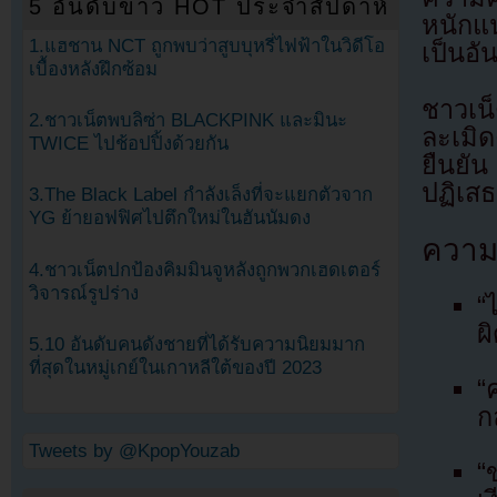
5 อันดับข่าว HOT ประจำสัปดาห์
หนักแน
1.แฮชาน NCT ถูกพบว่าสูบบุหรี่ไฟฟ้าในวิดีโอ
เป็นอั
เบื้องหลังฝึกซ้อม
ชาวเน
2.ชาวเน็ตพบลิซ่า BLACKPINK และมินะ
ละเมิด
TWICE ไปช้อปปิ้งด้วยกัน
ยืนยัน
ปฏิเสธ
3.The Black Label กำลังเล็งที่จะแยกตัวจาก
YG ย้ายอฟฟิศไปตึกใหม่ในฮันนัมดง
ความ
4.ชาวเน็ตปกป้องคิมมินจูหลังถูกพวกเฮดเตอร์
วิจารณ์รูปร่าง
“
ผ
5.10 อันดับคนดังชายที่ได้รับความนิยมมาก
ที่สุดในหมู่เกย์ในเกาหลีใต้ของปี 2023
“
ก
Tweets by @KpopYouzab
“