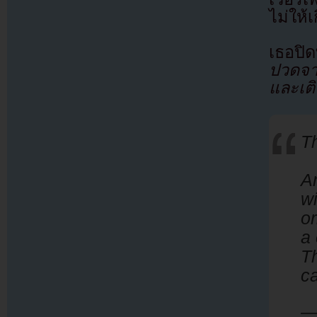
ไม่ให้
เธอปิ
ปวดจา
และเติ
T
A
w
or
a 
T
c
—