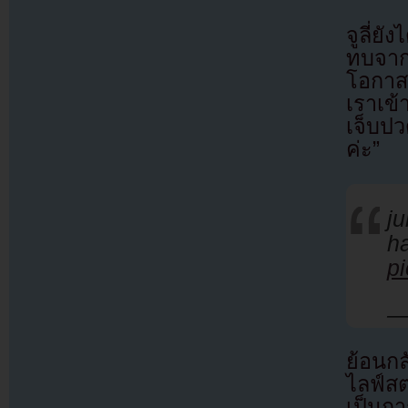
จูลี่ย
ทบจาก
โอกาส
เราเข
เจ็บป
ค่ะ”
j
h
p
— 
ย้อนกล
ไลฟ์ส
เป็นก