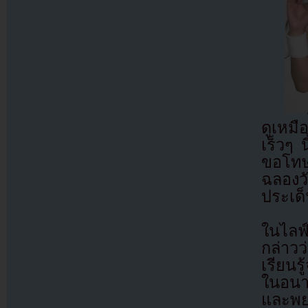
ดูเหม
เร็วๆ 
ขอโทษเ
ฉลองวั
ประเด็
ในไลฟ์ค
กล่าว
เรียนรู
ในอนา
และพย