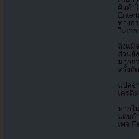
ผิวด
Enter
ทางกา
ในเวล
ถึงแม
ส่วนย
มากกว
ครั้งถ
แปลจ
เครดิต
หากไม
แถบกำล
เพจ F