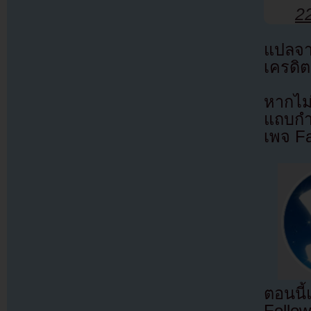
2
แปลจ
เครดิต
หากไม
แถบกำล
เพจ F
ตอนนี