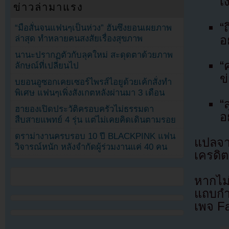
เ
ข่าวล่ามาแรง
“
“มือสั่นจนแฟนๆเป็นห่วง” ฮันซึงยอนเผยภาพ
อ
ล่าสุด ทำหลายคนสงสัยเรื่องสุขภาพ
นานะปรากฏตัวกับลุคใหม่ สะดุดตาด้วยภาพ
“
ลักษณ์ที่เปลี่ยนไป
ข
บยอนอูซอกเคยเซอร์ไพรส์ไอยูด้วยเค้กสั่งทำ
พิเศษ แฟนๆเพิ่งสังเกตหลังผ่านมา 3 เดือน
“
ฮายองเปิดประวัติครอบครัวไม่ธรรมดา
อ
สืบสายแพทย์ 4 รุ่น แต่ไม่เคยคิดเดินตามรอย
ดราม่างานครบรอบ 10 ปี BLACKPINK แฟน
แปลจ
วิจารณ์หนัก หลังจำกัดผู้ร่วมงานแค่ 40 คน
เครดิต
หากไม
แถบกำล
เพจ F