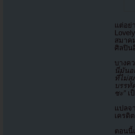
แต่อย
Lovel
สมาคมท
ศิลปินอ
บางคว
นี่มั
ที่ไม่
บรรทั
ซะ”
เป
แปลจ
เครดิต
ตอนนี