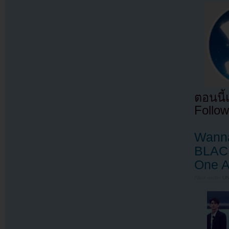
ตอนนี
Follow
Wanna
BLACK
One A
Filed under
U