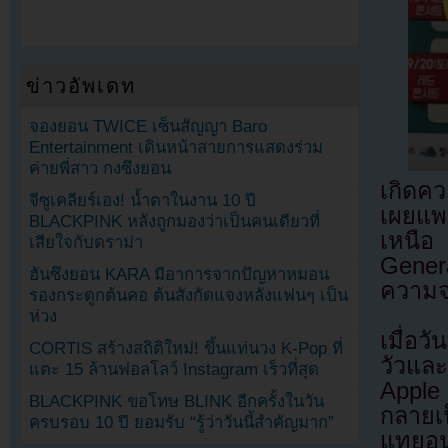
ข่าวอัพเดท
จองยอน TWICE เซ็นสัญญา Baro
Entertainment เดินหน้าสายการแสดงร่วม
ค่ายพี่สาว กงซึงยอน
เกิดคว
จีซูเคลียร์เอง! น้ำตาในงาน 10 ปี
เผยแพ
BLACKPINK หลังถูกมองว่าเป็นคนเดียวที่
เหนือ
เสียใจกับดราม่า
Genera
ฮันซึงยอน KARA มีอาการจากปัญหาหมอน
ความจร
รองกระดูกต้นคอ ต้นสังกัดแจงหลังแฟนๆ เป็น
ห่วง
เมื่อว
CORTIS สร้างสถิติใหม่! ขึ้นแท่นวง K-Pop ที่
วัวแล
แตะ 15 ล้านฟอลโลว์ Instagram เร็วที่สุด
Apple 
BLACKPINK ขอโทษ BLINK อีกครั้งในวัน
กลายเ
ครบรอบ 10 ปี ยอมรับ “รู้ว่าวันนี้สำคัญมาก”
แทยอนต