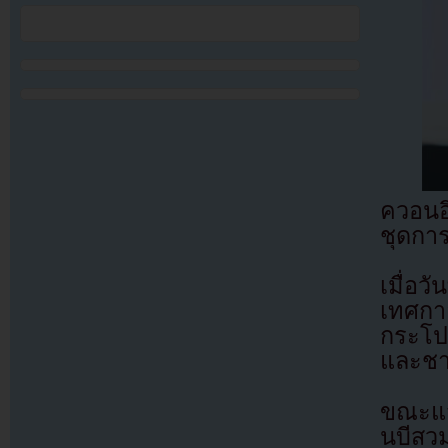
ควอนอึ
ชุดกา
เมื่อว
เทศกา
กระโป
และชา
ขณะแส
นบีสวม