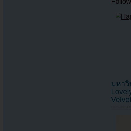
Follow
มหาวิ
Lovel
Velve
Filed under
U