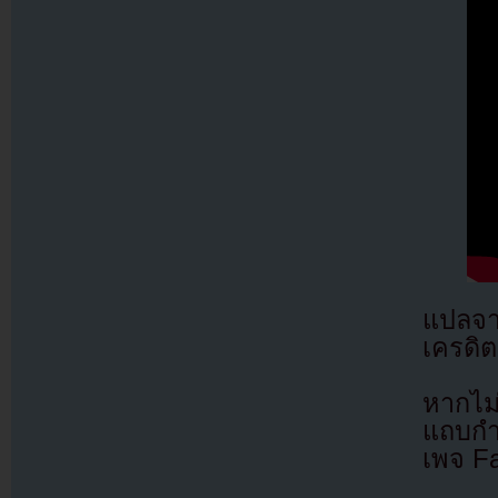
แปลจ
เครดิต
หากไม
แถบกำล
เพจ F