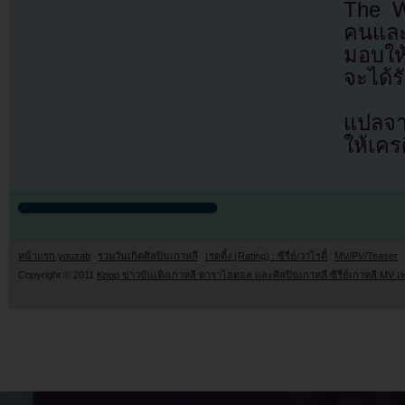
The Wa
คนและ
มอบให้
จะได้ร
แปลจ
ให้เคร
หน้าแรก youzab
รวมวันเกิดศิลปินเกาหลี
เรตติ้ง (Rating) : ซีรี่ย์/วาไรตี้
MV/PV/Teaser
Copyright © 2011
Kpop ข่าวบันเทิงเกาหลี ดาราไอดอล และศิลปินเกาหลี ซีรี่ย์เกาหลี MV เ