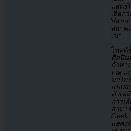
แสดงใ
เลือก
Velve
สมาคม
เขา
โพสต์ช
ศิลปิน
ถ้าพว
เวลากา
มาไม่
แบบสอ
ตัวเห
การเลื
สามารถ
Geek 
แสดงท
เขาบา