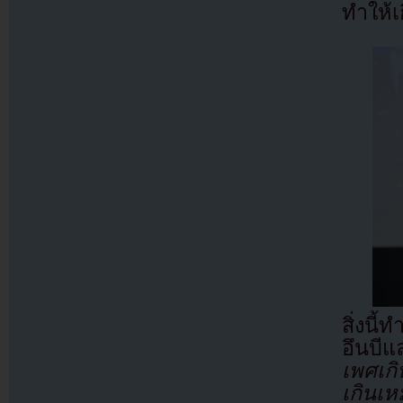
ทำให้เ
สิ่งนี
อึนบี
เพศเก
เกินเห