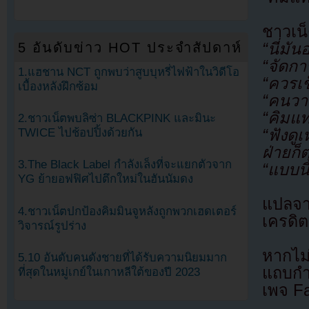
ชาวเน็
5 อันดับข่าว HOT ประจำสัปดาห์
“นี่มั
“จัดกา
1.แฮชาน NCT ถูกพบว่าสูบบุหรี่ไฟฟ้าในวิดีโอ
“ควรเช
เบื้องหลังฝึกซ้อม
“คนวา
“คิมแท
2.ชาวเน็ตพบลิซ่า BLACKPINK และมินะ
“ฟังด
TWICE ไปช้อปปิ้งด้วยกัน
ฝ่ายก็
3.The Black Label กำลังเล็งที่จะแยกตัวจาก
“แบบนี
YG ย้ายอฟฟิศไปตึกใหม่ในฮันนัมดง
แปลจ
4.ชาวเน็ตปกป้องคิมมินจูหลังถูกพวกเฮดเตอร์
เครดิต
วิจารณ์รูปร่าง
หากไม
5.10 อันดับคนดังชายที่ได้รับความนิยมมาก
แถบกำล
ที่สุดในหมู่เกย์ในเกาหลีใต้ของปี 2023
เพจ F