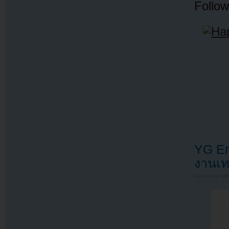
Follow
YG En
งานเท
Filed under
U