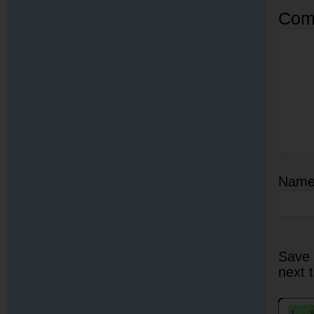
Com
Nam
Save 
next 