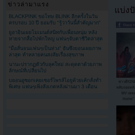
ข่าวล่ามาแรง
แบ่งปั
BLACKPINK ขอโทษ BLINK อีกครั้งในวัน
ครบรอบ 10 ปี ยอมรับ “รู้ว่าวันนี้สำคัญมาก”
ยูอาอินเผยโมเมนต์สนิทกับเพื่อนหนุ่ม หลัง
หายจากสื่อไปพักใหญ่ แฟนๆจับตาชีวิตล่าสุด
“มือสั่นจนแฟนๆเป็นห่วง” ฮันซึงยอนเผยภาพ
ล่าสุด ทำหลายคนสงสัยเรื่องสุขภาพ
นานะปรากฏตัวกับลุคใหม่ สะดุดตาด้วยภาพ
ลักษณ์ที่เปลี่ยนไป
บยอนอูซอกเคยเซอร์ไพรส์ไอยูด้วยเค้กสั่งทำ
ข่าวดี!!2
พิเศษ แฟนๆเพิ่งสังเกตหลังผ่านมา 3 เดือน
หลับถอยหลั
MV เพล
Home" 