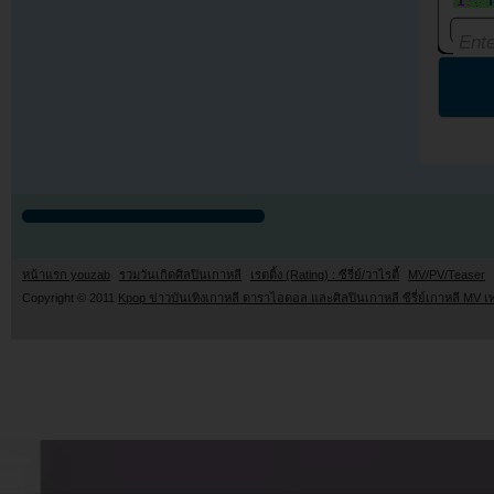
หน้าแรก youzab
รวมวันเกิดศิลปินเกาหลี
เรตติ้ง (Rating) : ซีรี่ย์/วาไรตี้
MV/PV/Teaser
Copyright © 2011
Kpop ข่าวบันเทิงเกาหลี ดาราไอดอล และศิลปินเกาหลี ซีรี่ย์เกาหลี MV เ