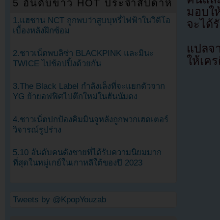
5 อันดับข่าว HOT ประจำสัปดาห์
มอบให้
1.แฮชาน NCT ถูกพบว่าสูบบุหรี่ไฟฟ้าในวิดีโอ
จะได้ร
เบื้องหลังฝึกซ้อม
แปลจ
2.ชาวเน็ตพบลิซ่า BLACKPINK และมินะ
ให้เคร
TWICE ไปช้อปปิ้งด้วยกัน
3.The Black Label กำลังเล็งที่จะแยกตัวจาก
YG ย้ายอฟฟิศไปตึกใหม่ในฮันนัมดง
4.ชาวเน็ตปกป้องคิมมินจูหลังถูกพวกเฮดเตอร์
วิจารณ์รูปร่าง
5.10 อันดับคนดังชายที่ได้รับความนิยมมาก
ที่สุดในหมู่เกย์ในเกาหลีใต้ของปี 2023
Tweets by @KpopYouzab