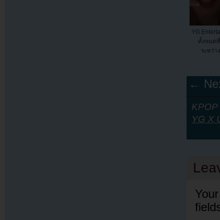
YG Enterta
ทั้งหมดท
ระหว่า
← Nex
KPOP Y
YG X U
Lea
Your
fiel