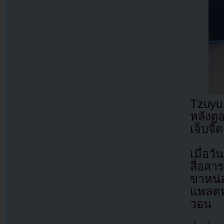
Tzuyu
หลังตอ
เจ็บจี๊ด
เมื่อว
สื่อสา
ขาหน
แพลตฟ
วอน