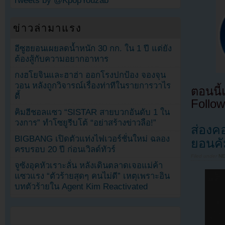
Tweets by @KpopYouzab
ข่าวล่ามาแรง
อีซูฮยอนเผยลดน้ำหนัก 30 กก. ใน 1 ปี แต่ยัง
ต้องสู้กับความอยากอาหาร
กงฮโยจินและฮาฮ่า ออกโรงปกป้อง จองจุน
วอน หลังถูกวิจารณ์เรื่องท่าทีในรายการวาไร
ตอนนี
ตี้
Follow
คิมฮีชอลแซว “SISTAR สายบวกอันดับ 1 ใน
วงการ” ทำโซยูรีบโต้ “อย่าสร้างข่าวลือ!”
ส่องค
BIGBANG เปิดตัวแท่งไฟเวอร์ชั่นใหม่ ฉลอง
ยอนคั
ครบรอบ 20 ปี ก่อนเวิลด์ทัวร์
Filed under
N
จูซังอุคหัวเราะลั่น หลังเดินตลาดเจอแม่ค้า
แซวแรง “ตัวร้ายสุดๆ คนไม่ดี” เหตุเพราะอิน
บทตัวร้ายใน Agent Kim Reactivated