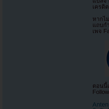
แปลจ
เครดิต
หากไม
แถบกำล
เพจ F
ตอนนี
Follow
Anten