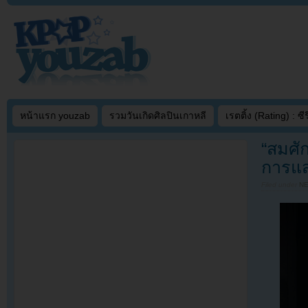
หน้าแรก youzab
รวมวันเกิดศิลปินเกาหลี
เรตติ้ง (Rating) : ซีรี
“สมศั
การแส
Filed under
N