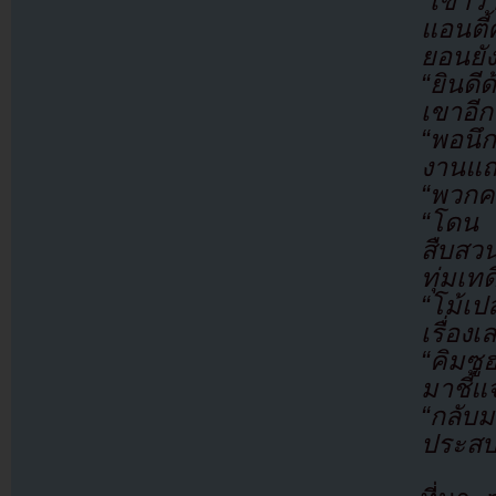
“เขาว่
แอนตี
ยอนยั
“ยินด
เขาอีก
“พอนึก
งานแถล
“พวกคอ
“โดน 
สืบสวน
ทุ่มเท
“โม้เป
เรื่อง
“คิมซู
มาชี้แ
“กลับ
ประสบค