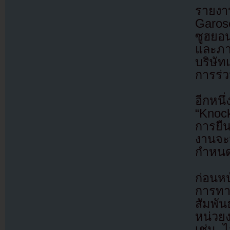
รายงา
Garos
ซูฮยอ
และภา
บริษัท
การร่ว
อีกหนึ
“Knock
การยื
งานจะ
กำหน
ก่อนหน
การทา
สัมพั
หน่วย
เช่น 