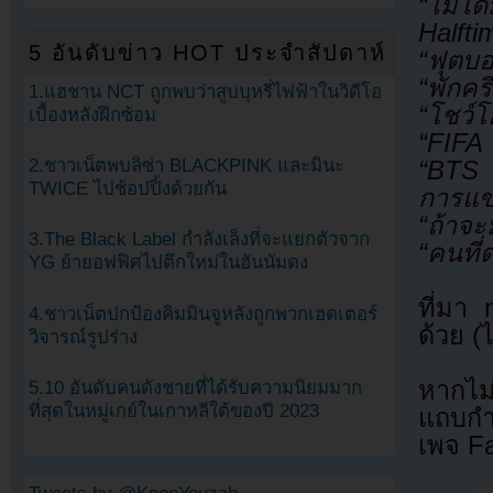
“ไม่ไ
Halft
5 อันดับข่าว HOT ประจำสัปดาห์
“ฟุตบอ
“พักคร
1.แฮชาน NCT ถูกพบว่าสูบบุหรี่ไฟฟ้าในวิดีโอ
“โชว์โ
เบื้องหลังฝึกซ้อม
“FIFA 
2.ชาวเน็ตพบลิซ่า BLACKPINK และมินะ
“BTS ท
TWICE ไปช้อปปิ้งด้วยกัน
การแข่
“ถ้าจะ
3.The Black Label กำลังเล็งที่จะแยกตัวจาก
“คนที่
YG ย้ายอฟฟิศไปตึกใหม่ในฮันนัมดง
ที่มา
4.ชาวเน็ตปกป้องคิมมินจูหลังถูกพวกเฮดเตอร์
ด้วย (
วิจารณ์รูปร่าง
หากไม
5.10 อันดับคนดังชายที่ได้รับความนิยมมาก
ที่สุดในหมู่เกย์ในเกาหลีใต้ของปี 2023
แถบกำล
เพจ F