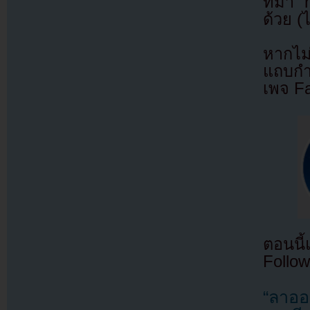
ที่มา
ด้วย (
หากไม
แถบกำล
เพจ F
ตอนนี
Follow
“ลาออ