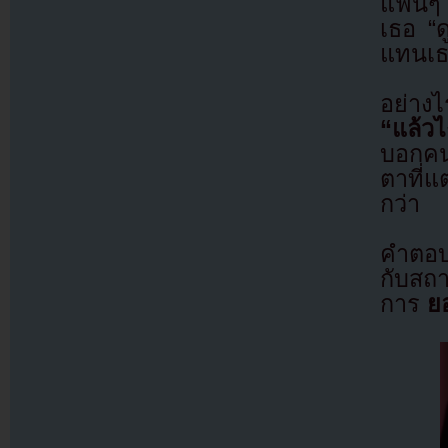
แฟนๆ เ
เธอ “ด
แทนเ
อย่าง
“แล้ว
บอกคนอ
ตาที่แ
กว่า
คำตอบ
กับสถา
การ
ย