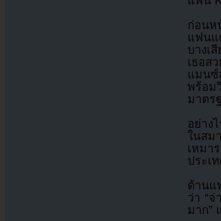
แฟน K
ก่อนหน
แฟนแค
บางเส
เธอสวม
แมนซ์
พร้อม
มาตรฐา
อย่างไ
ในสมา
เหมาร
ประเท
ด้านแฟ
ว่า “จ
มาก” แ