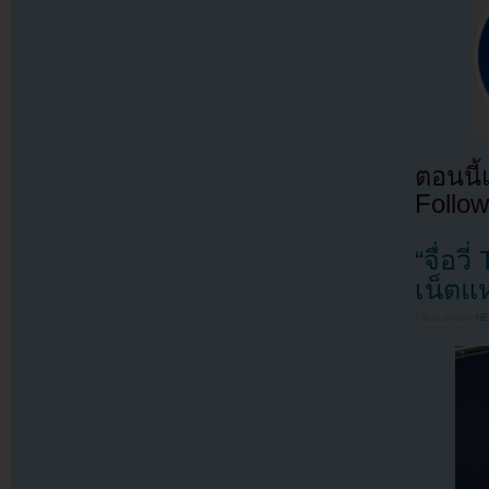
ตอนนี
Follow
“จื่อว
เน็ตแ
Filed under
N