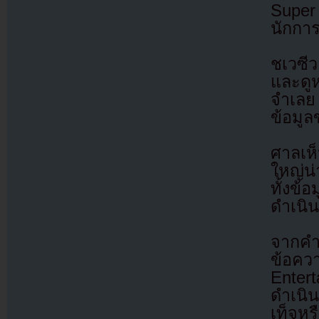
Super 
นักการ
ชเวซีว
และดูห
จำเลย 
ข้อมูล
ศาลเห
ใหญ่น่
ทั้งข้
ดำเนิน
จากคำส
ข้อคว
Entert
ดำเนิน
เท็จหร