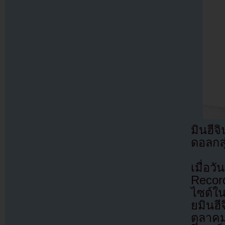
มินฮีจ
ดอลกลุ
เมื่อ
Record
ไซต์ใน
ยมินฮี
ตุลาคม