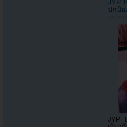
JYP ป
ปกป้อ
Filed under
N
JYP E
เกี่ย