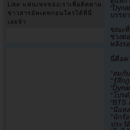
ดูแล
Like แฟนเพจของเราเพื่อติดตาม
“Dyn
ข่าวสารอัพเดทก่อนใครได้ที่นี่
บรรยาก
เลยจ้า
ขณะที
ช่วงต่
หลังร
นี่คือ
“สมกับ
“รู้สึก
“Dynam
“โปรดั
“BTS เ
“นี่แห
“นักร
ประวัต