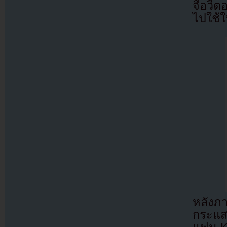
จื่อวี
ไปใช้ให
หลังภ
กระแส