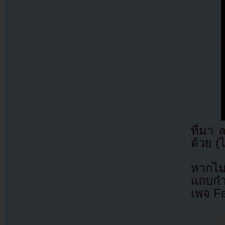
ที่มา
ด้วย (
หากไม
แถบกำล
เพจ F