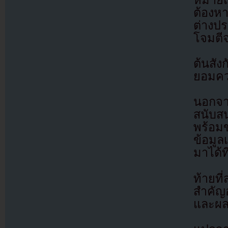
หมายแ
ต้องห
ต่างป
โจมตี
ต้นสัง
ยอมควา
นอกจา
สนับส
พร้อม
ข้อมู
มาได้ท
ท้ายที
สำคัญอ
และผล