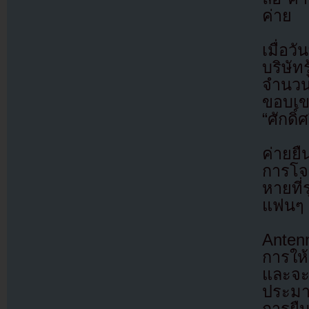
ค่าย
เมื่อว
บริษัท
จำนวน
ขอบเข
“ศักดิ
ค่ายยื
การโจ
หายที่
แฟนๆ
Antenn
การให
และจะเ
ประมาท