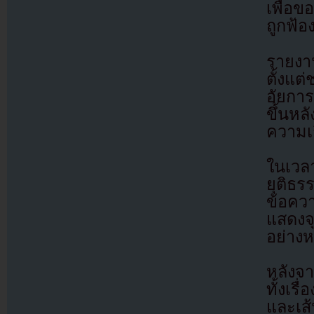
เพื่อขอ
ถูกฟ้อ
รายงา
ตั้งแ
อัยการ
ขึ้นหล
ความเก
ในเวล
ยุติธ
ข้อคว
แสดงจ
อย่างห
หลังจ
ทั้งเ
และเส