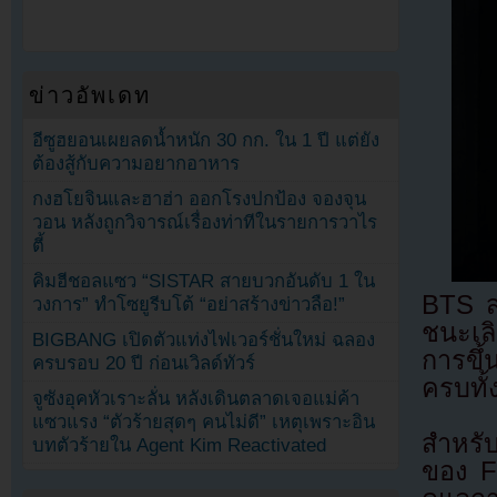
ข่าวอัพเดท
อีซูฮยอนเผยลดน้ำหนัก 30 กก. ใน 1 ปี แต่ยัง
ต้องสู้กับความอยากอาหาร
กงฮโยจินและฮาฮ่า ออกโรงปกป้อง จองจุน
วอน หลังถูกวิจารณ์เรื่องท่าทีในรายการวาไร
ตี้
คิมฮีชอลแซว “SISTAR สายบวกอันดับ 1 ใน
BTS ส
วงการ” ทำโซยูรีบโต้ “อย่าสร้างข่าวลือ!”
ชนะเลิ
BIGBANG เปิดตัวแท่งไฟเวอร์ชั่นใหม่ ฉลอง
การขึ้
ครบรอบ 20 ปี ก่อนเวิลด์ทัวร์
ครบทั้
จูซังอุคหัวเราะลั่น หลังเดินตลาดเจอแม่ค้า
แซวแรง “ตัวร้ายสุดๆ คนไม่ดี” เหตุเพราะอิน
สำหรับ
บทตัวร้ายใน Agent Kim Reactivated
ของ FI