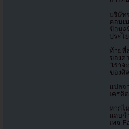
การยืน
บริษั
คอมเม
ข้อมูล
ประโย
ท้ายท
ของค่า
“เราจะ
ของศิ
แปลจ
เครดิต
หากไม
แถบกำล
เพจ F