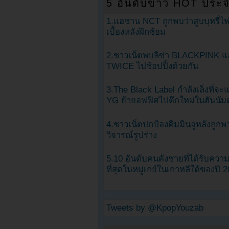
5 อันดับข่าว HOT ประจ
1.แฮชาน NCT ถูกพบว่าสูบบุหรี่ไฟ
เบื้องหลังฝึกซ้อม
2.ชาวเน็ตพบลิซ่า BLACKPINK แ
TWICE ไปช้อปปิ้งด้วยกัน
3.The Black Label กำลังเล็งที่จ
YG ย้ายอฟฟิศไปตึกใหม่ในฮันนัม
4.ชาวเน็ตปกป้องคิมมินจูหลังถูกพ
วิจารณ์รูปร่าง
5.10 อันดับคนดังชายที่ได้รับคว
ที่สุดในหมู่เกย์ในเกาหลีใต้ของปี 
Tweets by @KpopYouzab