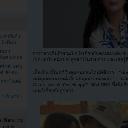
เค้กสั่งทำ
 3 เดือน
รรมดา
ดาราสาวคิมฮีซอนเปิดใจเกี่ยวกับคอมเมนต์แย่ๆ
ดเดินตามรอย
เปิดเผยใบหน้าของลูกสาวในรายการ และเธอรู้สึ
KPINK แฟน
แค่ 40 คน
เมื่อเร็วๆนี้โพสต์ในชุมชนออนไลน์ที่ชื่อว่า
“นั
หลังถูกคอมเมนต์เกี่ยวกับลูกสาวของเธอ”
และ
ระกอบโพสต์
Camp, Aren’t You Happy?” ของ SBS ซึ่งคิมฮี
เมนต์เกี่ยวกับลูกสาว
1 ปี แต่ยัง
่อติดตาม