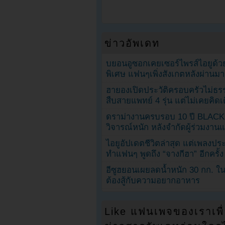
ข่าวอัพเดท
บยอนอูซอกเคยเซอร์ไพรส์ไอยูด้วย
พิเศษ แฟนๆเพิ่งสังเกตหลังผ่านมา
ฮายองเปิดประวัติครอบครัวไม่ธ
สืบสายแพทย์ 4 รุ่น แต่ไม่เคยคิ
ดราม่างานครบรอบ 10 ปี BLAC
วิจารณ์หนัก หลังจำกัดผู้ร่วมงาน
ไอยูอัปเดตชีวิตล่าสุด แต่เพลงป
ทำแฟนๆ พูดถึง “จางกีฮา” อีกครั้ง
อีซูฮยอนเผยลดน้ำหนัก 30 กก. ใน 
ต้องสู้กับความอยากอาหาร
Like แฟนเพจของเราเพื