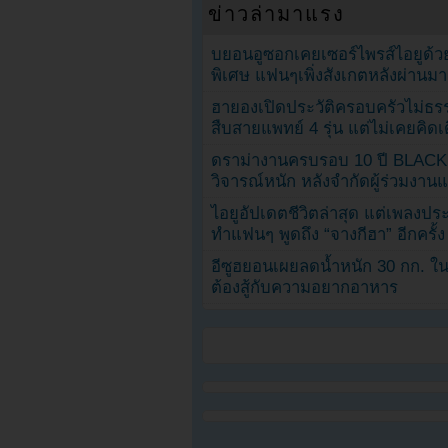
ข่าวล่ามาแรง
บยอนอูซอกเคยเซอร์ไพรส์ไอยูด้วย
พิเศษ แฟนๆเพิ่งสังเกตหลังผ่านมา
ฮายองเปิดประวัติครอบครัวไม่ธ
สืบสายแพทย์ 4 รุ่น แต่ไม่เคยคิ
ดราม่างานครบรอบ 10 ปี BLAC
วิจารณ์หนัก หลังจำกัดผู้ร่วมงาน
ไอยูอัปเดตชีวิตล่าสุด แต่เพลงป
ทำแฟนๆ พูดถึง “จางกีฮา” อีกครั้ง
อีซูฮยอนเผยลดน้ำหนัก 30 กก. ใน 
ต้องสู้กับความอยากอาหาร