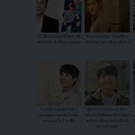
YG อธิบายเหตุผลที่ให้สมาชิก
"Running Man" ไปต่อที่เมล
WINNER เข้าเรียนการแสดง
เบิร์นในตัวอย่างสัปดาห์หน้า!!
ว้าว!!บัตรแฟนมีตในต่าง
ผู้ชมวิจารณ์ Reborn Rich
ประเทศแรกของพัคโบกอม
หลังเห็นใช้ฟิลเตอร์ช่วยให้ซง
ขายหมดใน 7 นาที!!
จุงกิหน้าเด็กลงเกินไปเพื่อให้
เข้ากับตัวละคร