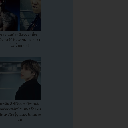
ชาวเน็ตตำหนิแจบอมที่เขา
วิจารณ์มิโน WINNER อย่าง
ไม่เป็นธรรม!!
แทมิน SHINee ขอโทษหลัง
เจอวิจารณ์หนักปมพูดถึงแผ่น
ดินไหวในญี่ปุ่นแบบไม่เหมาะ
สม