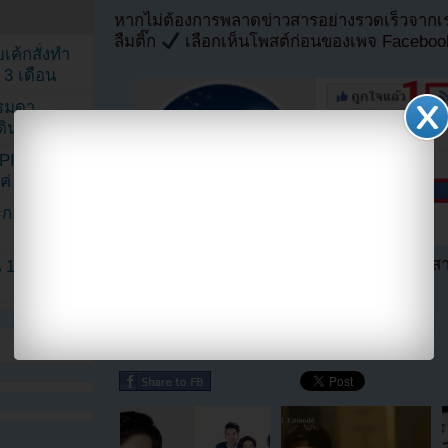
หากไม่ต้องการพลาดข่าวสารอย่างรวดเร็วจาก
ลืมติ๊ก
เลือกเห็นโพสต์ก่อนของเพจ Facebo
เค้กสั่งทำ
 3 เดือน
รรมดา
ดเดินตามรอย
KPINK แฟน
แค่ 40 คน
ระกอบโพสต์
ตอนนี้แฟนๆสามารถติดตามเราได้อีกช่องทางสา
1 ปี แต่ยัง
==>>
IG YOUZAB
แบ่งปัน link นี้ไปยัง