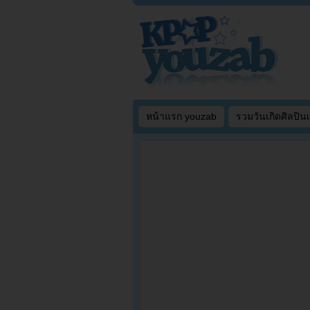
หน้าแรก youzab
รวมวันเกิดศิลปิน