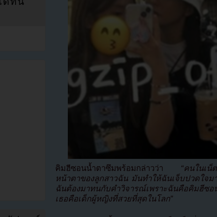
ที่นี่
คิมฮีซอนน้ำตาซึมพร้อมกล่าวว่า
“คนในเน็ต
หน้าตาของลูกสาวฉัน มันทำให้ฉันเจ็บปวดใจมาก ฉ
ฉันต้องมาทนกับคำวิจารณ์เพราะฉันคือคิมฮีซอ
เธอคือเด็กผู้หญิงที่สวยที่สุดในโลก”