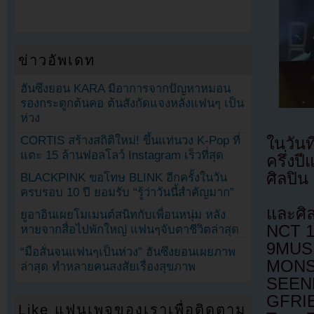
ข่าวอัพเดท
ฮันซึงยอน KARA มีอาการจากปัญหาหมอน
รองกระดูกต้นคอ ต้นสังกัดแจงหลังแฟนๆ เป็น
ห่วง
CORTIS สร้างสถิติใหม่! ขึ้นแท่นวง K-Pop ที่
ในวัน
แตะ 15 ล้านฟอลโลว์ Instagram เร็วที่สุด
ครึ่ง
ศิลปิ
BLACKPINK ขอโทษ BLINK อีกครั้งในวัน
ครบรอบ 10 ปี ยอมรับ “รู้ว่าวันนี้สำคัญมาก”
และศิล
ยูอาอินเผยโมเมนต์สนิทกับเพื่อนหนุ่ม หลัง
NCT 1
หายจากสื่อไปพักใหญ่ แฟนๆจับตาชีวิตล่าสุด
9MUS
“มือสั่นจนแฟนๆเป็นห่วง” ฮันซึงยอนเผยภาพ
MONST
ล่าสุด ทำหลายคนสงสัยเรื่องสุขภาพ
SEEN
GFRIE
Like แฟนเพจของเราเพื่อติดตาม