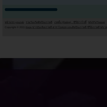
หน้าแรก youzab
รวมวันเกิดศิลปินเกาหลี
เรตติ้ง (Rating) : ซีรี่ย์/วาไรตี้
MV/PV/Teaser
Copyright © 2011
Kpop ข่าวบันเทิงเกาหลี ดาราไอดอล และศิลปินเกาหลี ซีรี่ย์เกาหลี MV เ