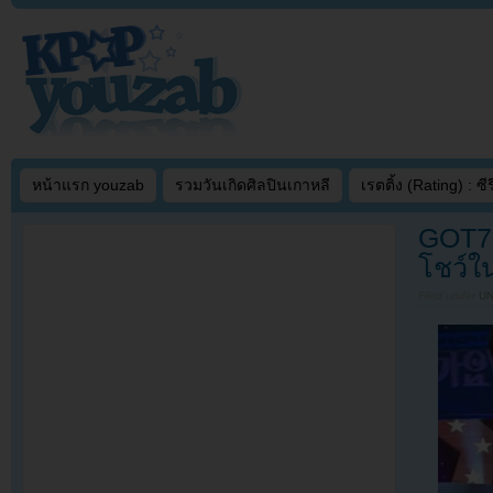
หน้าแรก youzab
รวมวันเกิดศิลปินเกาหลี
เรตติ้ง (Rating) : ซีรี
GOT7,
โชว์ใ
Filed under
U