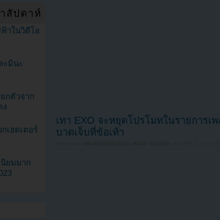
ำสัปดาห์
ฟ้าในวิดีโอ
ละมินะ
ะแยกตัวจาก
ดง
เทา EXO จะหยุดโปรโมทในรายการเพลง
วกเฮดเตอร์
บาดเจ็บที่ข้อเท้า
Filed under
UNCATEGORIZED
by
KPOP YOUZAB
on
APRIL 3, 2015 AT
ามนิยมมาก
2023