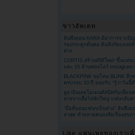
ข่าวอัพเดท
ฮันซึงยอน KARA มีอาการจากป
รองกระดูกต้นคอ ต้นสังกัดแจงหล
ห่วง
CORTIS สร้างสถิติใหม่! ขึ้นแท่นว
แตะ 15 ล้านฟอลโลว์ Instagram เร
BLACKPINK ขอโทษ BLINK อีกครั
ครบรอบ 10 ปี ยอมรับ “รู้ว่าวันนี
ยูอาอินเผยโมเมนต์สนิทกับเพื่อนหน
หายจากสื่อไปพักใหญ่ แฟนๆจับตาช
“มือสั่นจนแฟนๆเป็นห่วง” ฮันซึง
ล่าสุด ทำหลายคนสงสัยเรื่องสุขภ
Like แฟนเพจของเราเพื