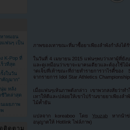
ัญหาหมอน
ังแฟนๆ เป็น
ภาพของเทาขณะที่มาซื้อยาเพียงลำพังกำลังได้
ง K-Pop ที่
ในวันที่ 4 เมษายน 2015 แฟนๆพบว่าเทาผู้ที่ยัง
็วที่สุด
และดูเหมือนว่าเขาจะมาคนเดียวและต้องใช้ไม้ค้ำ
าดเจ็บที่เท้าขณะที่ถ่ายทำรายการวาไรตี้ของ S
้งในวัน
จากรายการ Idol Star Athletics Championshi
้สำคัญมาก”
ุ่ม หลัง
เมื่อแฟนๆเห้นภาพดังกล่าว เขาพวกสงสัยว่าท
ีวิตล่าสุด
เทาให้ดีและปล่อยให้เขาไปร้านขายยาเพียงลำพัง
ไม้ค้ำยัน
ยอนเผยภาพ
าพ
แปลจาก koreaboo โดย
Youzab
หากนำข่า
อนุญาตให้ Hotlink ไฟล์ภาพ)
่อติดตาม