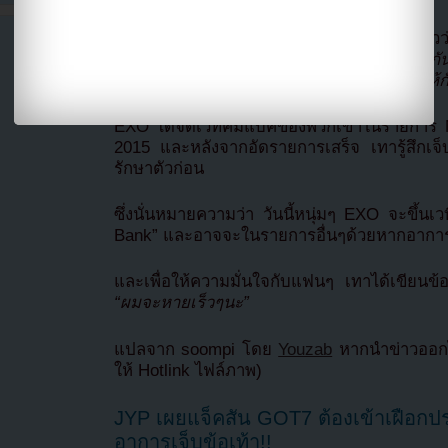
ตัวแทนของ SM Entertainment กล่า
M!Countdown เทารู้สึกปวดที่ข้อเท้า เพื่อป้องกั
ยกเลิกกิจกรรมของเขาไว้ชั่วคราวและโฟกัสให้ก
EXO ได้จัดเวทีคัมแบ็คของพวกเขาในรายการ M
2015 และหลังจากอัดรายการเสร็จ เทารู้สึกเจ็บท
รักษาตัวก่อน
ซึ่งนั่นหมายความว่า วันนี้หนุ่มๆ EXO จะขึ้น
Bank” และอาจจะในรายการอื่นๆด้วยหากอาการขอ
และเพื่อให้ความมั่นใจกับแฟนๆ เทาได้เขียนข้
“ผมจะหายเร็วๆนะ”
แปลจาก soompi โดย
Youzab
หากนำข่าวออกไ
ให้ Hotlink ไฟล์ภาพ)
JYP เผยแจ็คสัน GOT7 ต้องเข้าเฝือกปร
อาการเจ็บข้อเท้า!!