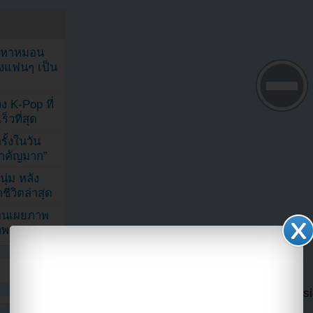
ัญหาหมอน
ังแฟนๆ เป็น
ง K-Pop ที่
็วที่สุด
้งในวัน
้สำคัญมาก”
ุ่ม หลัง
ีวิตล่าสุด
ยอนเผยภาพ
าพ
เทา EXO จะไม่สามารถเข้าร่วมรายการ Music 
บาดเจ็บของเขา