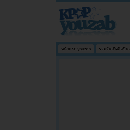
หน้าแรก youzab
รวมวันเกิดศิลปิน