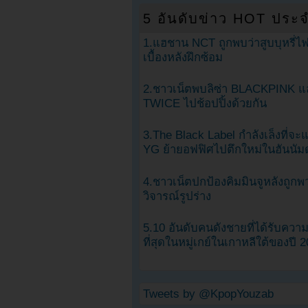
5 อันดับข่าว HOT ประจ
1.แฮชาน NCT ถูกพบว่าสูบบุหรี่ไฟ
เบื้องหลังฝึกซ้อม
2.ชาวเน็ตพบลิซ่า BLACKPINK แ
TWICE ไปช้อปปิ้งด้วยกัน
3.The Black Label กำลังเล็งที่จ
YG ย้ายอฟฟิศไปตึกใหม่ในฮันนัม
4.ชาวเน็ตปกป้องคิมมินจูหลังถูกพ
วิจารณ์รูปร่าง
5.10 อันดับคนดังชายที่ได้รับคว
ที่สุดในหมู่เกย์ในเกาหลีใต้ของปี 
Tweets by @KpopYouzab