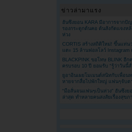
ข่าวล่ามาแรง
ฮันซึงยอน KARA มีอาการจากป
รองกระดูกต้นคอ ต้นสังกัดแจงหล
ห่วง
CORTIS สร้างสถิติใหม่! ขึ้นแท่นว
แตะ 15 ล้านฟอลโลว์ Instagram เร
BLACKPINK ขอโทษ BLINK อีกครั
ครบรอบ 10 ปี ยอมรับ “รู้ว่าวันนี
ยูอาอินเผยโมเมนต์สนิทกับเพื่อนหน
หายจากสื่อไปพักใหญ่ แฟนๆจับตาช
“มือสั่นจนแฟนๆเป็นห่วง” ฮันซึง
ล่าสุด ทำหลายคนสงสัยเรื่องสุขภ