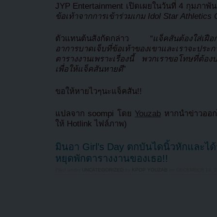
JYP Entertainment เปิดเผยในวันที่ 4 กุมภาพัน
ข้อเท้าจากการเข้าร่วมเกม Idol Star Athletics
ตัวแทนต้นสังกัดกล่าว
“แจ็คสันต้องใส่เฝือกปร
อาการบาดเจ็บที่ข้อเท้าของเขาและเราจะประกา
ตารางงานเพราะเรื่องนี้ พวกเราขอโทษที่ต้องป
เพื่อให้แจ็คสันหายดี
”
ขอให้หายไวๆนะแจ็คสัน!!
แปลจาก soompi โดย
Youzab
หากนำข่าวออกไ
ให้ Hotlink ไฟล์ภาพ)
มินอา Girl’s Day ตกบันไดนิ้วหักและได้
หยุดพักตารางงานของเธอ!!
Filed under
UNCATEGORIZED
by
KPOP YOUZAB
on
DECEMBER 18, 2