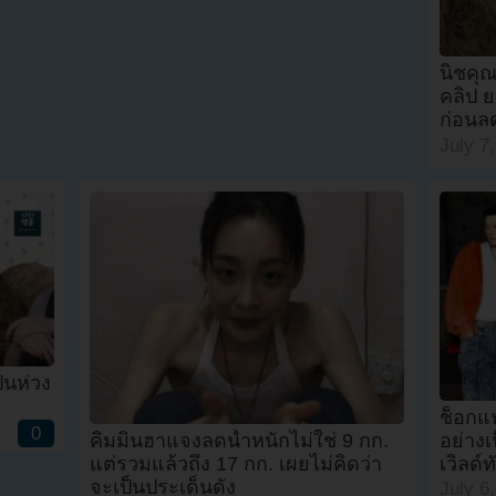
นิชคุ
คลิป ย
ก่อนล
July 7
็นห่วง
ช็อกแ
0
คิมมินฮาแจงลดน้ำหนักไม่ใช่ 9 กก.
อย่าง
แต่รวมแล้วถึง 17 กก. เผยไม่คิดว่า
เวิลด์ท
จะเป็นประเด็นดัง
July 6