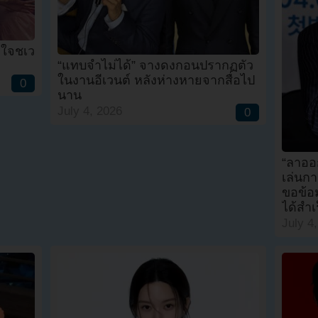
ังใจชเว
“แทบจำไม่ได้” จางดงกอนปรากฏตัว
ในงานอีเวนต์ หลังห่างหายจากสื่อไป
0
นาน
July 4, 2026
0
“ลาออ
เล่นก
ขอข้อ
ได้สำ
July 4