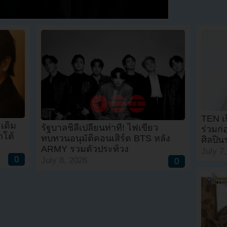
TEN เป
เดิม
รัฐบาลชิลีเปลี่ยนท่าที! ไฟเขียว
ร่วมก่
โต้
ทบทวนอนุมัติคอนเสิร์ต BTS หลัง
ศิลปิ
ARMY รวมตัวประท้วง
July 7
0
July 8, 2026
0