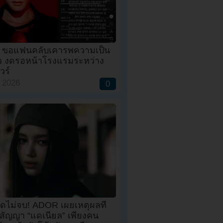
S ขอแฟนคลับเคารพความเป็น
ัว งดรอหน้าโรงแรมระหว่าง
ัวร์
, 2026
0
อดไม่จบ! ADOR เผยเหตุผลที่
กสัญญา “แดเนียล” เพียงคน