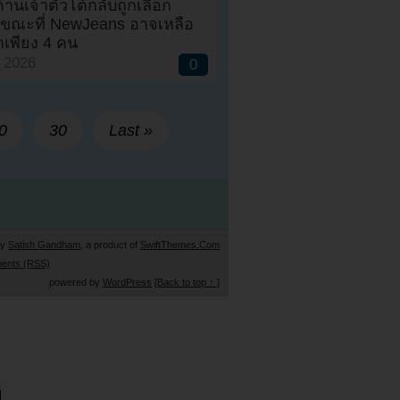
ด้านเจ้าตัวโต้กลับถูกเลือก
ิ ขณะที่ NewJeans อาจเหลือ
กเพียง 4 คน
, 2026
0
0
30
Last »
by
Satish Gandham
, a product of
SwiftThemes.Com
ents (RSS)
powered by
WordPress
[Back to top ↑ ]