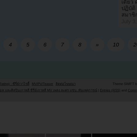
เดียว 
ปฏิบัต
สมาชิ
July 3
4
5
6
7
8
»
10
2
Rating) : ซีรี่ย์/วาไรตี้
MV/PV/Teaser
ติดต่อโฆษณา
Theme SWIFT 
ล และศิลปินเกาหลี ซีรี่ย์เกาหลี MV เพลง ละคร แซ่บ..ทันเหตุการณ์
|
Entries (RSS)
and
Comm