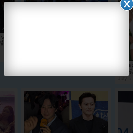
ชาวเน็ตแห่ปกป้องวอนอี RESCENE
หลังถูก PD ตำหนิเรื่องใช้สำเนียงบ้าน
” ฟอร์ม
เกิด
ึ้น
July 5, 2026
0
0
อีมินจ
ชาวเน็
July 5