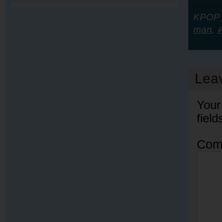
KPOP Y
man
,
Lea
Your
fiel
Com