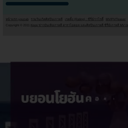
หน้าแรก youzab
รวมวันเกิดศิลปินเกาหลี
เรตติ้ง (Rating) : ซีรี่ย์/วาไรตี้
MV/PV/Teaser
Copyright © 2011
Kpop ข่าวบันเทิงเกาหลี ดาราไอดอล และศิลปินเกาหลี ซีรี่ย์เกาหลี MV เ