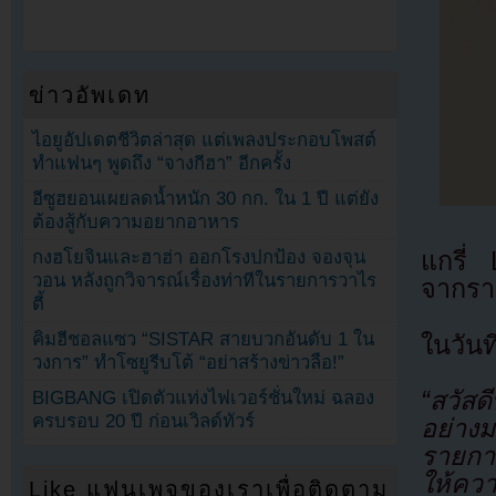
ข่าวอัพเดท
ไอยูอัปเดตชีวิตล่าสุด แต่เพลงประกอบโพสต์
ทำแฟนๆ พูดถึง “จางกีฮา” อีกครั้ง
อีซูฮยอนเผยลดน้ำหนัก 30 กก. ใน 1 ปี แต่ยัง
ต้องสู้กับความอยากอาหาร
กงฮโยจินและฮาฮ่า ออกโรงปกป้อง จองจุน
แกรี่
วอน หลังถูกวิจารณ์เรื่องท่าทีในรายการวาไร
จากรา
ตี้
คิมฮีชอลแซว “SISTAR สายบวกอันดับ 1 ใน
ในวันท
วงการ” ทำโซยูรีบโต้ “อย่าสร้างข่าวลือ!”
“สวัสด
BIGBANG เปิดตัวแท่งไฟเวอร์ชั่นใหม่ ฉลอง
ครบรอบ 20 ปี ก่อนเวิลด์ทัวร์
อย่างม
รายกา
ให้ค
Like แฟนเพจของเราเพื่อติดตาม