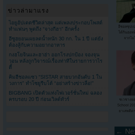
ข่าวล่ามาแรง
ไอยูอัปเดตชีวิตล่าสุด แต่เพลงประกอบโพสต์
ฮีชอลซุปเป
ทำแฟนๆ พูดถึง “จางกีฮา” อีกครั้ง
ได้กินฮอทด
อีซูฮยอนเผยลดน้ำหนัก 30 กก. ใน 1 ปี แต่ยัง
จากไม่
ต้องสู้กับความอยากอาหาร
กงฮโยจินและฮาฮ่า ออกโรงปกป้อง จองจุน
วอน หลังถูกวิจารณ์เรื่องท่าทีในรายการวาไร
ตี้
คิมฮีชอลแซว “SISTAR สายบวกอันดับ 1 ใน
วงการ” ทำโซยูรีบโต้ “อย่าสร้างข่าวลือ!”
BIGBANG เปิดตัวแท่งไฟเวอร์ชั่นใหม่ ฉลอง
ครบรอบ 20 ปี ก่อนเวิลด์ทัวร์
ชเวชางยอ
School 201
ยาเสพติด+ต
← Nex