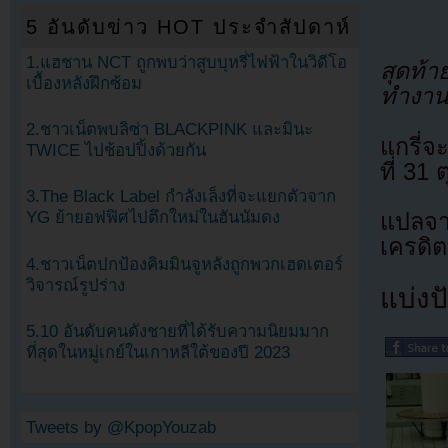
5 อันดับข่าว HOT ประจำสัปดาห์
1.แฮชาน NCT ถูกพบว่าสูบบุหรี่ไฟฟ้าในวิดีโอ
สุดท้า
เบื้องหลังฝึกซ้อม
ทำงานห
2.ชาวเน็ตพบลิซ่า BLACKPINK และมินะ
แกรี่
TWICE ไปช้อปปิ้งด้วยกัน
ที่ 31
3.The Black Label กำลังเล็งที่จะแยกตัวจาก
YG ย้ายอฟฟิศไปตึกใหม่ในฮันนัมดง
แปลจา
เครดิต
4.ชาวเน็ตปกป้องคิมมินจูหลังถูกพวกเฮดเตอร์
วิจารณ์รูปร่าง
แบ่งปั
5.10 อันดับคนดังชายที่ได้รับความนิยมมาก
ที่สุดในหมู่เกย์ในเกาหลีใต้ของปี 2023
Tweets by @KpopYouzab