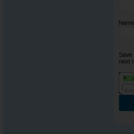
Nam
Save 
next 