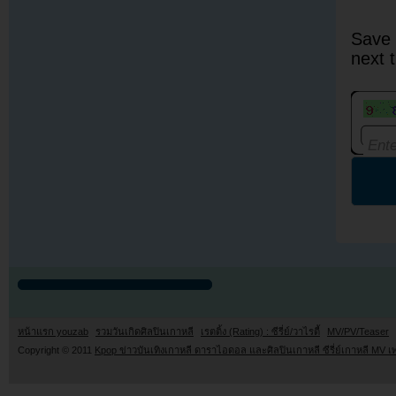
Save 
next 
หน้าแรก youzab
รวมวันเกิดศิลปินเกาหลี
เรตติ้ง (Rating) : ซีรี่ย์/วาไรตี้
MV/PV/Teaser
Copyright © 2011
Kpop ข่าวบันเทิงเกาหลี ดาราไอดอล และศิลปินเกาหลี ซีรี่ย์เกาหลี MV เ