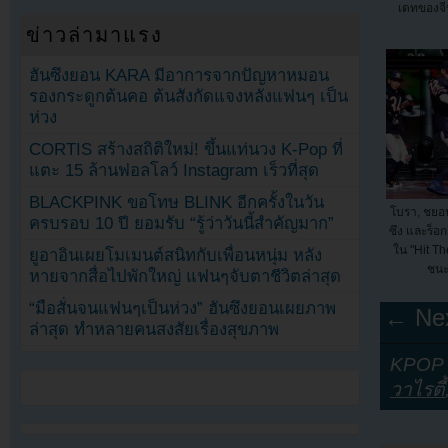
เดทของจีน
ข่าวล่ามาแรง
ฮันซึงยอน KARA มีอาการจากปัญหาหมอน
รองกระดูกต้นคอ ต้นสังกัดแจงหลังแฟนๆ เป็น
ห่วง
CORTIS สร้างสถิติใหม่! ขึ้นแท่นวง K-Pop ที่
แตะ 15 ล้านฟอลโลว์ Instagram เร็วที่สุด
BLACKPINK ขอโทษ BLINK อีกครั้งในวัน
โบรา, ชยอน
ครบรอบ 10 ปี ยอมรับ “รู้ว่าวันนี้สำคัญมาก”
ซึง และร็อก
ใน "Hit Th
ยูอาอินเผยโมเมนต์สนิทกับเพื่อนหนุ่ม หลัง
ชนะ
หายจากสื่อไปพักใหญ่ แฟนๆจับตาชีวิตล่าสุด
“มือสั่นจนแฟนๆเป็นห่วง” ฮันซึงยอนเผยภาพ
← Nex
ล่าสุด ทำหลายคนสงสัยเรื่องสุขภาพ
KPOP Y
วาไรตี้