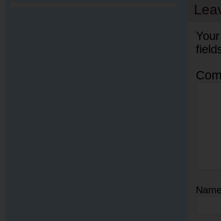
Lea
Your
fiel
Com
Nam