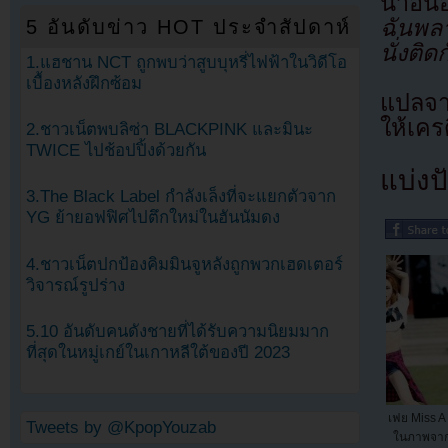
นาอึนอ
ฉันพล
5 อันดับข่าว HOT ประจำสัปดาห์
นั่งติด
1.แฮชาน NCT ถูกพบว่าสูบบุหรี่ไฟฟ้าในวิดีโอ
เบื้องหลังฝึกซ้อม
แปลจ
ให้เคร
2.ชาวเน็ตพบลิซ่า BLACKPINK และมินะ
TWICE ไปช้อปปิ้งด้วยกัน
แบ่งปั
3.The Black Label กำลังเล็งที่จะแยกตัวจาก
YG ย้ายอฟฟิศไปตึกใหม่ในฮันนัมดง
4.ชาวเน็ตปกป้องคิมมินจูหลังถูกพวกเฮดเตอร์
วิจารณ์รูปร่าง
5.10 อันดับคนดังชายที่ได้รับความนิยมมาก
ที่สุดในหมู่เกย์ในเกาหลีใต้ของปี 2023
เฟย Miss A 
Tweets by @KpopYouzab
ในภาพจากร