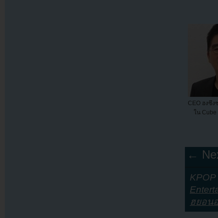
CEO ฮงซึง
ใน Cube 
← Nex
KPOP Y
Entert
ฮยอน