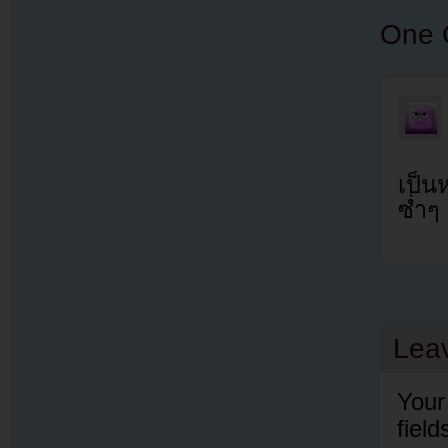
One 
เป็น
ซํ่าๆ
Lea
Your
fiel