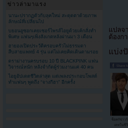
ข่าวล่ามาแรง
นานะปรากฏตัวกับลุคใหม่ สะดุดตาด้วยภาพ
ลักษณ์ที่เปลี่ยนไป
แปลจ
บยอนอูซอกเคยเซอร์ไพรส์ไอยูด้วยเค้กสั่งทำ
ต้องก
พิเศษ แฟนๆเพิ่งสังเกตหลังผ่านมา 3 เดือน
ฮายองเปิดประวัติครอบครัวไม่ธรรมดา
แบ่งปั
สืบสายแพทย์ 4 รุ่น แต่ไม่เคยคิดเดินตามรอย
ดราม่างานครบรอบ 10 ปี BLACKPINK แฟน
วิจารณ์หนัก หลังจำกัดผู้ร่วมงานแค่ 40 คน
ไอยูอัปเดตชีวิตล่าสุด แต่เพลงประกอบโพสต์
ทำแฟนๆ พูดถึง “จางกีฮา” อีกครั้ง
ช็อค!!ข่า
เดทในชีวิ