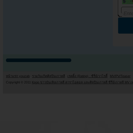
หน้าแรก youzab
รวมวันเกิดศิลปินเกาหลี
เรตติ้ง (Rating) : ซีรี่ย์/วาไรตี้
MV/PV/Teaser
Copyright © 2011
Kpop ข่าวบันเทิงเกาหลี ดาราไอดอล และศิลปินเกาหลี ซีรี่ย์เกาหลี MV เ