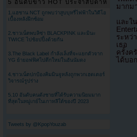
5 อันดับข่าว HOT ประจำสัปดาห์
มากมาย
1.แฮชาน NCT ถูกพบว่าสูบบุหรี่ไฟฟ้าในวิดีโอ
เบื้องหลังฝึกซ้อม
และใ
Enter
2.ชาวเน็ตพบลิซ่า BLACKPINK และมินะ
ระหว่
TWICE ไปช้อปปิ้งด้วยกัน
เธอ เร
ครั้ง
3.The Black Label กำลังเล็งที่จะแยกตัวจาก
ได้บอก
YG ย้ายอฟฟิศไปตึกใหม่ในฮันนัมดง
4.ชาวเน็ตปกป้องคิมมินจูหลังถูกพวกเฮดเตอร์
วิจารณ์รูปร่าง
5.10 อันดับคนดังชายที่ได้รับความนิยมมาก
ที่สุดในหมู่เกย์ในเกาหลีใต้ของปี 2023
Tweets by @KpopYouzab