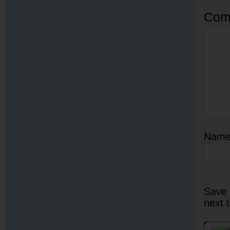
Com
Nam
Save 
next 