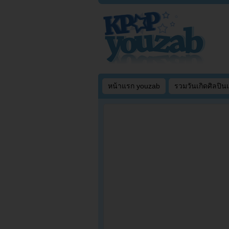
หน้าแรก youzab
รวมวันเกิดศิลปิน