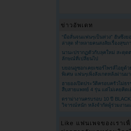
ข่าวอัพเดท
“มือสั่นจนแฟนๆเป็นห่วง” ฮันซึง
ล่าสุด ทำหลายคนสงสัยเรื่องสุขภ
นานะปรากฏตัวกับลุคใหม่ สะดุด
ลักษณ์ที่เปลี่ยนไป
บยอนอูซอกเคยเซอร์ไพรส์ไอยูด้วย
พิเศษ แฟนๆเพิ่งสังเกตหลังผ่านมา
ฮายองเปิดประวัติครอบครัวไม่ธ
สืบสายแพทย์ 4 รุ่น แต่ไม่เคยคิ
ดราม่างานครบรอบ 10 ปี BLAC
วิจารณ์หนัก หลังจำกัดผู้ร่วมงาน
Like แฟนเพจของเราเพื