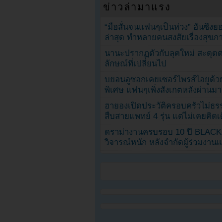
ข่าวล่ามาแรง
“มือสั่นจนแฟนๆเป็นห่วง” ฮันซึง
ล่าสุด ทำหลายคนสงสัยเรื่องสุขภ
นานะปรากฏตัวกับลุคใหม่ สะดุด
ลักษณ์ที่เปลี่ยนไป
บยอนอูซอกเคยเซอร์ไพรส์ไอยูด้วย
พิเศษ แฟนๆเพิ่งสังเกตหลังผ่านมา
ฮายองเปิดประวัติครอบครัวไม่ธ
สืบสายแพทย์ 4 รุ่น แต่ไม่เคยคิ
ดราม่างานครบรอบ 10 ปี BLAC
วิจารณ์หนัก หลังจำกัดผู้ร่วมงาน