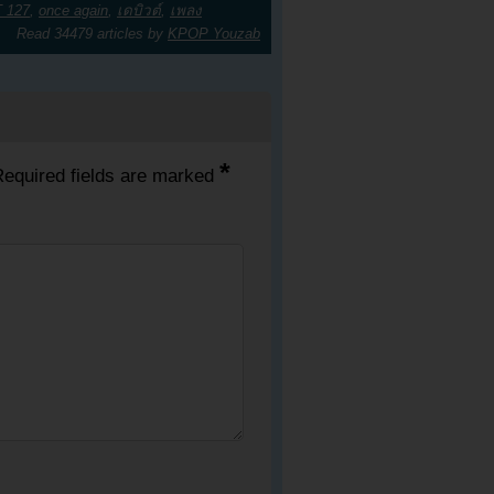
 127
,
once again
,
เดบิวต์
,
เพลง
Read 34479 articles by
KPOP Youzab
*
equired fields are marked