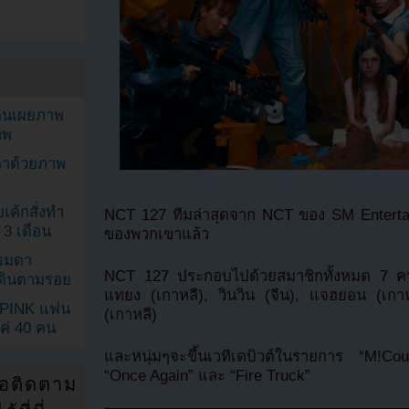
ยอนเผยภาพ
าพ
ตาด้วยภาพ
เค้กสั่งทำ
NCT 127 ทีมล่าสุดจาก NCT ของ SM Entertainm
 3 เดือน
ของพวกเขาแล้ว
รรมดา
NCT 127 ประกอบไปด้วยสมาชิกทั้งหมด 7 คนมี
ดเดินตามรอย
แทยง (เกาหลี), วินวิน (จีน), แจฮยอน (เก
KPINK แฟน
(เกาหลี)
แค่ 40 คน
และหนุ่มๆจะขึ้นเวทีเดบิวต์ในรายการ “M!Coun
“Once Again” และ “Fire Truck”
่อติดตาม