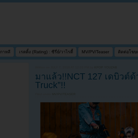
เกาหลี
เรตติ้ง (Rating) : ซีรี่ย์/วาไรตี้
MV/PV/Teaser
ติดต่อโฆ
Written on
JULY 7, 2016 AT 12:03 PM
by
KPOP YOUZAB
มาแล้ว!!NCT 127 เดบิวต์ด
Truck”!!
Filed under
MV/PV/TEASER