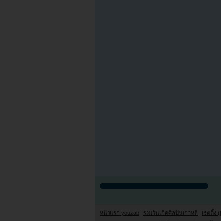
หน้าแรก youzab
รวมวันเกิดศิลปินเกาหลี
เรตติ้ง (