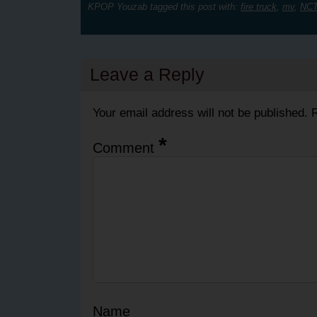
KPOP Youzab tagged this post with:
fire truck
,
mv
,
NCT
Leave a Reply
Your email address will not be published.
R
*
Comment
Name