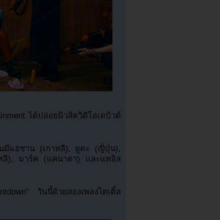
ent ได้ปล่อยมิวสิควิดีโอเดบิวต์
แฮชาน (เกาหลี), ยูตะ (ญี่ปุ่น),
าหลี), มาร์ค (แคนาดา) และแทอิล
tdown” วันนี้ด้วยสองเพลงไตเติ้ล