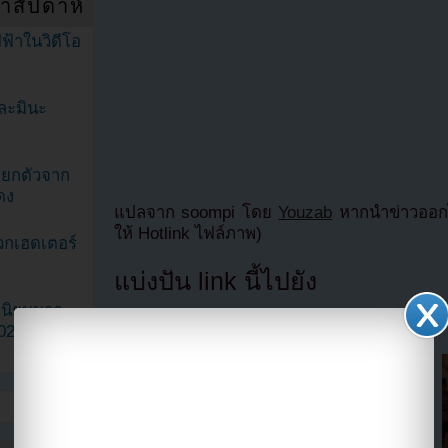
ำสัปดาห์
ฟ้าในวิดีโอ
ละมินะ
ะแยกตัวจาก
ดง
แปลจาก soompi โดย
Youzab
หากนำข่าวออกไ
ให้ Hotlink ไฟล์ภาพ)
วกเฮดเตอร์
แบ่งปัน link นี้ไปยัง
ามนิยมมาก
2023