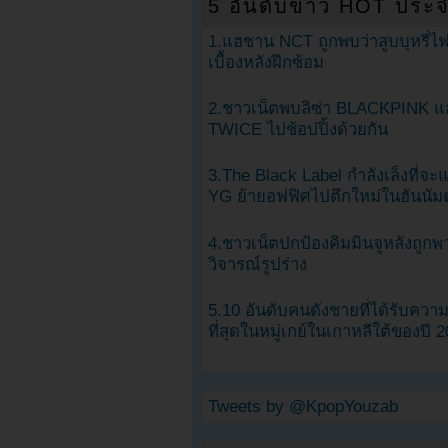
5 อันดับข่าว HOT ประจ
1.แฮชาน NCT ถูกพบว่าสูบบุหรี่ไฟ
เบื้องหลังฝึกซ้อม
2.ชาวเน็ตพบลิซ่า BLACKPINK แ
TWICE ไปช้อปปิ้งด้วยกัน
3.The Black Label กำลังเล็งที่จ
YG ย้ายอฟฟิศไปตึกใหม่ในฮันนัม
4.ชาวเน็ตปกป้องคิมมินจูหลังถูกพ
วิจารณ์รูปร่าง
5.10 อันดับคนดังชายที่ได้รับคว
ที่สุดในหมู่เกย์ในเกาหลีใต้ของปี 
Tweets by @KpopYouzab