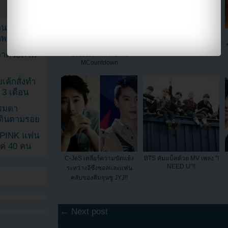
ยอนเผยภาพ
[Live]โฮยองแซง โชว์เดี่ยวบน
4Minute ปล่อย MV ใหม่ของ
าพ
เวทีด้วยเพลง The Art of
พวกเธอในเพลง "Is It
Poppin?"
ตาด้วยภาพ
Seduction ในรายการ
MCountdown
เค้กสั่งทำ
 3 เดือน
รรมดา
ดเดินตามรอย
KPINK แฟน
แค่ 40 คน
C-JeS เคลียร์ความขัดแย้ง
BTS คัมแบ็คด้วย MV เพลง "I
NEED U"!!
ระหว่างอีซึงชอลและแฟน
คลับของคิมจุนซู JYJ!!
← Next post