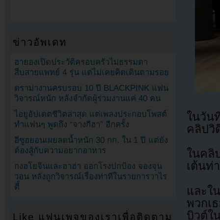
ข่าวอัพเดท
ฮายองเปิดประวัติครอบครัวไม่ธรรมดา
สืบสายแพทย์ 4 รุ่น แต่ไม่เคยคิดเดินตามรอย
ดราม่างานครบรอบ 10 ปี BLACKPINK แฟน
วิจารณ์หนัก หลังจำกัดผู้ร่วมงานแค่ 40 คน
ไอยูอัปเดตชีวิตล่าสุด แต่เพลงประกอบโพสต์
ในวัน
ทำแฟนๆ พูดถึง “จางกีฮา” อีกครั้ง
คลิปว
อีซูฮยอนเผยลดน้ำหนัก 30 กก. ใน 1 ปี แต่ยัง
ต้องสู้กับความอยากอาหาร
ในคลิป
เต้นท่
กงฮโยจินและฮาฮ่า ออกโรงปกป้อง จองจุน
วอน หลังถูกวิจารณ์เรื่องท่าทีในรายการวาไร
ตี้
และใน
พวกเธ
บิวต์ใน
Like แฟนเพจของเราเพื่อติดตาม