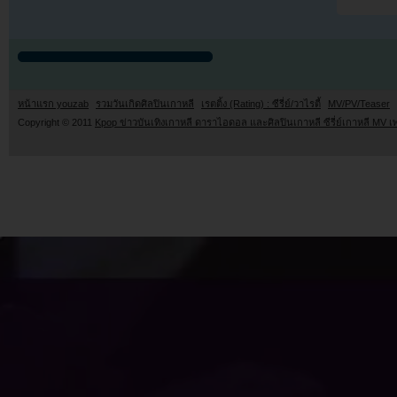
หน้าแรก youzab
รวมวันเกิดศิลปินเกาหลี
เรตติ้ง (Rating) : ซีรี่ย์/วาไรตี้
MV/PV/Teaser
Copyright © 2011
Kpop ข่าวบันเทิงเกาหลี ดาราไอดอล และศิลปินเกาหลี ซีรี่ย์เกาหลี MV เ