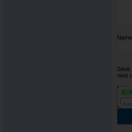
Nam
Save 
next 