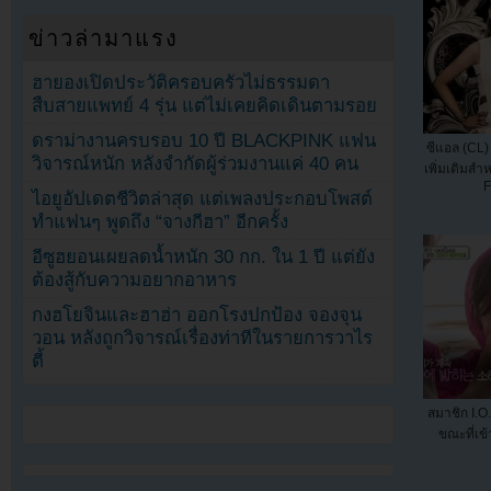
ข่าวล่ามาแรง
ฮายองเปิดประวัติครอบครัวไม่ธรรมดา
สืบสายแพทย์ 4 รุ่น แต่ไม่เคยคิดเดินตามรอย
ดราม่างานครบรอบ 10 ปี BLACKPINK แฟน
ซีแอล (CL)
วิจารณ์หนัก หลังจำกัดผู้ร่วมงานแค่ 40 คน
เพิ่มเติมสำ
F
ไอยูอัปเดตชีวิตล่าสุด แต่เพลงประกอบโพสต์
ทำแฟนๆ พูดถึง “จางกีฮา” อีกครั้ง
อีซูฮยอนเผยลดน้ำหนัก 30 กก. ใน 1 ปี แต่ยัง
ต้องสู้กับความอยากอาหาร
กงฮโยจินและฮาฮ่า ออกโรงปกป้อง จองจุน
วอน หลังถูกวิจารณ์เรื่องท่าทีในรายการวาไร
ตี้
สมาชิก I.O.
ขณะที่เข