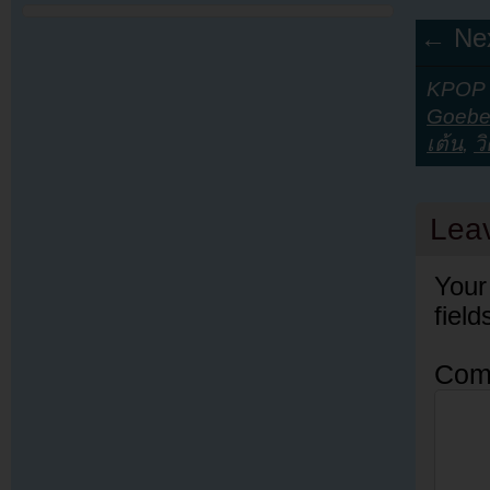
← Nex
KPOP Y
Goebe
เต้น
,
ว
Lea
Your
fiel
Com