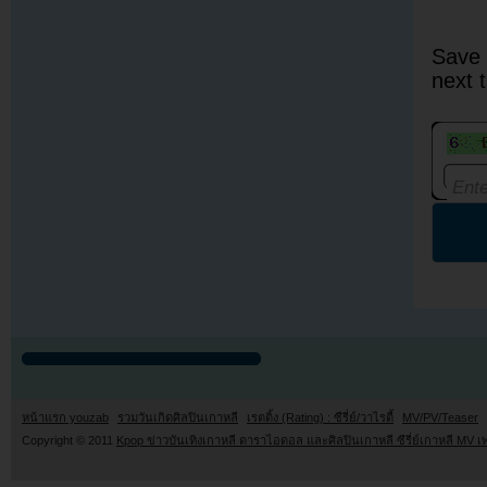
Save 
next 
หน้าแรก youzab
รวมวันเกิดศิลปินเกาหลี
เรตติ้ง (Rating) : ซีรี่ย์/วาไรตี้
MV/PV/Teaser
Copyright © 2011
Kpop ข่าวบันเทิงเกาหลี ดาราไอดอล และศิลปินเกาหลี ซีรี่ย์เกาหลี MV เ