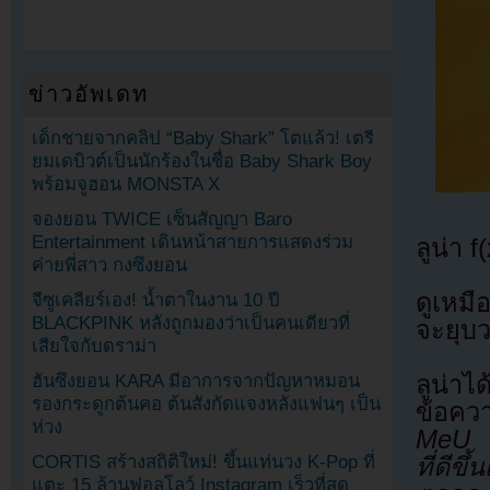
ข่าวอัพเดท
เด็กชายจากคลิป “Baby Shark” โตแล้ว! เตรี
ยมเดบิวต์เป็นนักร้องในชื่อ Baby Shark Boy
พร้อมจูฮอน MONSTA X
จองยอน TWICE เซ็นสัญญา Baro
Entertainment เดินหน้าสายการแสดงร่วม
ลูน่า
ค่ายพี่สาว กงซึงยอน
ดูเหมื
จีซูเคลียร์เอง! น้ำตาในงาน 10 ปี
BLACKPINK หลังถูกมองว่าเป็นคนเดียวที่
จะยุบ
เสียใจกับดราม่า
ฮันซึงยอน KARA มีอาการจากปัญหาหมอน
ลูน่าไ
รองกระดูกต้นคอ ต้นสังกัดแจงหลังแฟนๆ เป็น
ข้อคว
ห่วง
MeU พ
CORTIS สร้างสถิติใหม่! ขึ้นแท่นวง K-Pop ที่
ที่ดีข
แตะ 15 ล้านฟอลโลว์ Instagram เร็วที่สุด