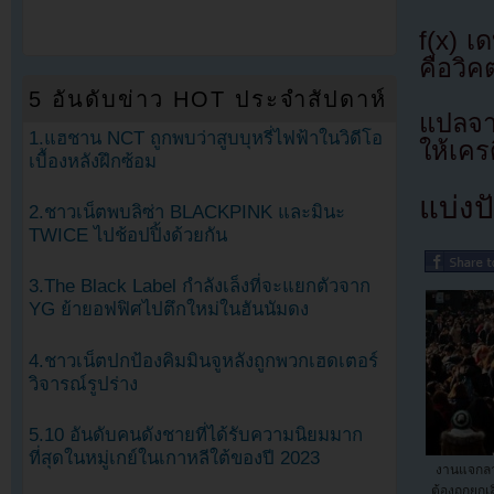
f(x) เ
คือวิค
5 อันดับข่าว HOT ประจำสัปดาห์
แปลจ
1.แฮชาน NCT ถูกพบว่าสูบบุหรี่ไฟฟ้าในวิดีโอ
ให้เคร
เบื้องหลังฝึกซ้อม
แบ่งปั
2.ชาวเน็ตพบลิซ่า BLACKPINK และมินะ
TWICE ไปช้อปปิ้งด้วยกัน
3.The Black Label กำลังเล็งที่จะแยกตัวจาก
YG ย้ายอฟฟิศไปตึกใหม่ในฮันนัมดง
4.ชาวเน็ตปกป้องคิมมินจูหลังถูกพวกเฮดเตอร์
วิจารณ์รูปร่าง
5.10 อันดับคนดังชายที่ได้รับความนิยมมาก
ที่สุดในหมู่เกย์ในเกาหลีใต้ของปี 2023
งานแจกลา
ต้องถูกยกเล