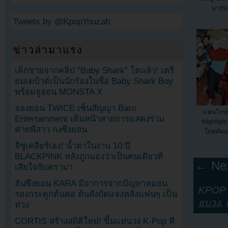
มากัน
Tweets by @KpopYouzab
ข่าวล่ามาแรง
เด็กชายจากคลิป “Baby Shark” โตแล้ว! เตรี
ยมเดบิวต์เป็นนักร้องในชื่อ Baby Shark Boy
พร้อมจูฮอน MONSTA X
จองยอน TWICE เซ็นสัญญา Baro
แฟนโกรธที
Entertainment เดินหน้าสายการแสดงร่วม
Highligh
ค่ายพี่สาว กงซึงยอน
โมทคัมแ
จีซูเคลียร์เอง! น้ำตาในงาน 10 ปี
BLACKPINK หลังถูกมองว่าเป็นคนเดียวที่
← Nex
เสียใจกับดราม่า
ฮันซึงยอน KARA มีอาการจากปัญหาหมอน
KPOP Y
รองกระดูกต้นคอ ต้นสังกัดแจงหลังแฟนๆ เป็น
ยุบวง
,
ห่วง
CORTIS สร้างสถิติใหม่! ขึ้นแท่นวง K-Pop ที่