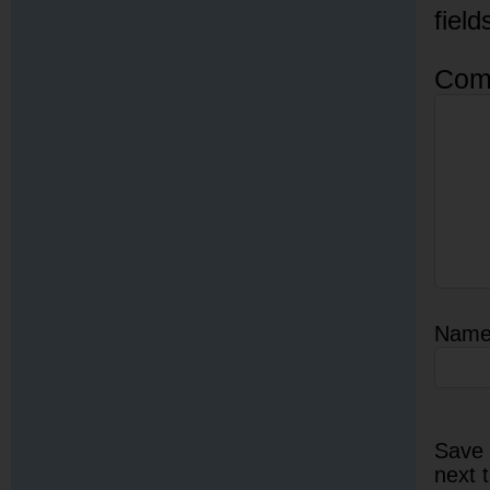
fiel
Com
Nam
Save 
next 