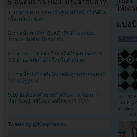
แปลจ
5 อันดับข่าว HOT ประจำสัปดาห์
ให้เคร
1.แฮชาน NCT ถูกพบว่าสูบบุหรี่ไฟฟ้าในวิดีโอ
เบื้องหลังฝึกซ้อม
แบ่งปั
2.ชาวเน็ตพบลิซ่า BLACKPINK และมินะ
TWICE ไปช้อปปิ้งด้วยกัน
3.The Black Label กำลังเล็งที่จะแยกตัวจาก
YG ย้ายอฟฟิศไปตึกใหม่ในฮันนัมดง
4.ชาวเน็ตปกป้องคิมมินจูหลังถูกพวกเฮดเตอร์
วิจารณ์รูปร่าง
5.10 อันดับคนดังชายที่ได้รับความนิยมมาก
Mnet ได้เช
ที่สุดในหมู่เกย์ในเกาหลีใต้ของปี 2023
ค่ายใหญ่ 
ค่ายอื่นๆม
ไวเวอร
Tweets by @KpopYouzab