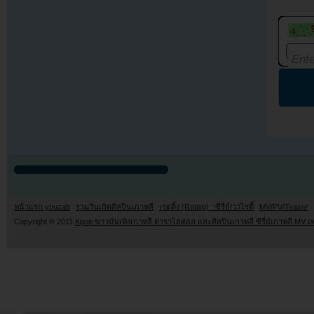
หน้าแรก youzab
รวมวันเกิดศิลปินเกาหลี
เรตติ้ง (Rating) : ซีรี่ย์/วาไรตี้
MV/PV/Teaser
Copyright © 2011
Kpop ข่าวบันเทิงเกาหลี ดาราไอดอล และศิลปินเกาหลี ซีรี่ย์เกาหลี MV เ