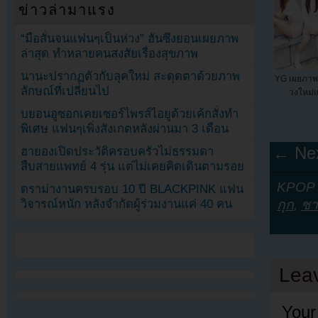
ข่าวล่ามาแรง
“มือสั่นจนแฟนๆเป็นห่วง” ฮันซึงยอนเผยภาพ
ล่าสุด ทำหลายคนสงสัยเรื่องสุขภาพ
นานะปรากฏตัวกับลุคใหม่ สะดุดตาด้วยภาพ
YG เผยภาพกล
ลักษณ์ที่เปลี่ยนไป
วงใหม่แ
บยอนอูซอกเคยเซอร์ไพรส์ไอยูด้วยเค้กสั่งทำ
พิเศษ แฟนๆเพิ่งสังเกตหลังผ่านมา 3 เดือน
← Nex
ฮายองเปิดประวัติครอบครัวไม่ธรรมดา
สืบสายแพทย์ 4 รุ่น แต่ไม่เคยคิดเดินตามรอย
KPOP Y
ดราม่างานครบรอบ 10 ปี BLACKPINK แฟน
กุก
,
ช
วิจารณ์หนัก หลังจำกัดผู้ร่วมงานแค่ 40 คน
Lea
Your