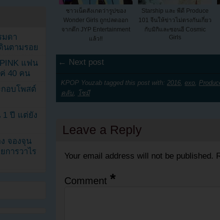
ชาวเน็ตสังเกตว่ารูปของ
Starship และ พีดี Produce
Wonder Girls ถูกปลดออก
101 จีนให้ข่าวไม่ตรงกันเกี่ยว
จากตึก JYP Entertainment
กับมิกิและซอนอี Cosmic
รรมดา
Girls
แล้ว!!
ดเดินตามรอย
← Next post
KPINK แฟน
แค่ 40 คน
KPOP Youzab tagged this post with:
2016
,
exo
,
Produc
ระกอบโพสต์
คลับ
,
โซมี
1 ปี แต่ยัง
Leave a Reply
ง จองจุน
รายการวาไร
Your email address will not be published.
R
*
Comment