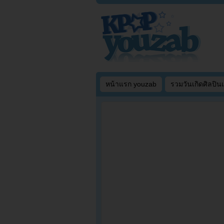
หน้าแรก youzab
รวมวันเกิดศิลปิน