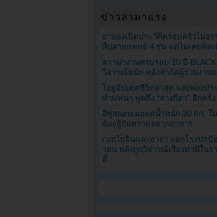
ข่าวล่ามาแรง
ฮายองเปิดประวัติครอบครัวไม่ธ
สืบสายแพทย์ 4 รุ่น แต่ไม่เคยคิ
ดราม่างานครบรอบ 10 ปี BLAC
วิจารณ์หนัก หลังจำกัดผู้ร่วมงาน
ไอยูอัปเดตชีวิตล่าสุด แต่เพลงป
ทำแฟนๆ พูดถึง “จางกีฮา” อีกครั้ง
อีซูฮยอนเผยลดน้ำหนัก 30 กก. ใน 
ต้องสู้กับความอยากอาหาร
กงฮโยจินและฮาฮ่า ออกโรงปกป้อ
วอน หลังถูกวิจารณ์เรื่องท่าทีใน
ตี้