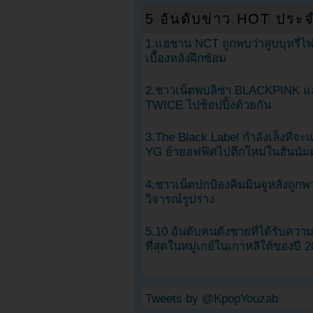
5 อันดับข่าว HOT ประจ
1.แฮชาน NCT ถูกพบว่าสูบบุหรี่ไฟ
เบื้องหลังฝึกซ้อม
2.ชาวเน็ตพบลิซ่า BLACKPINK แ
TWICE ไปช้อปปิ้งด้วยกัน
3.The Black Label กำลังเล็งที่จ
YG ย้ายอฟฟิศไปตึกใหม่ในฮันนัม
4.ชาวเน็ตปกป้องคิมมินจูหลังถูกพ
วิจารณ์รูปร่าง
5.10 อันดับคนดังชายที่ได้รับคว
ที่สุดในหมู่เกย์ในเกาหลีใต้ของปี 
Tweets by @KpopYouzab