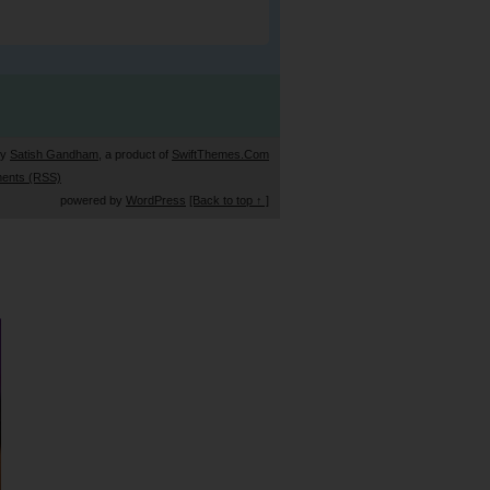
by
Satish Gandham
, a product of
SwiftThemes.Com
ents (RSS)
powered by
WordPress
[Back to top ↑ ]