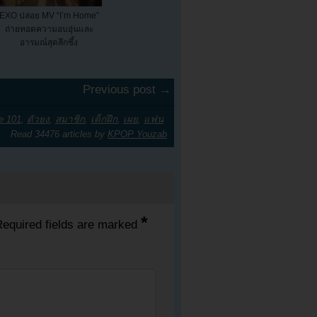
EXO ปล่อย MV “I’m Home”
ถ่ายทอดความอบอุ่นและ
อารมณ์สุดลึกซึ้ง
Previous post →
e 101
,
ตัวยง
,
สมาชิก
,
เด็กฝึก
,
เผย
,
แฟน
Read 34476 articles by
KPOP Youzab
*
equired fields are marked