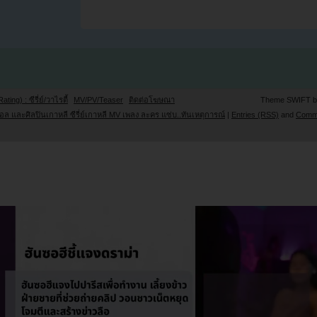
Rating) : ซีรี่ย์/วาไรตี้
MV/PV/Teaser
ติดต่อโฆษณา
Theme SWIFT 
ล และศิลปินเกาหลี ซีรี่ย์เกาหลี MV เพลง ละคร แซ่บ..ทันเหตุการณ์
|
Entries (RSS)
and
Comm