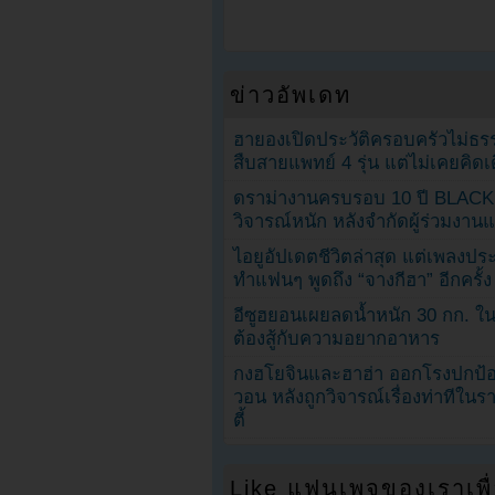
ข่าวอัพเดท
ฮายองเปิดประวัติครอบครัวไม่ธ
สืบสายแพทย์ 4 รุ่น แต่ไม่เคยคิ
ดราม่างานครบรอบ 10 ปี BLAC
วิจารณ์หนัก หลังจำกัดผู้ร่วมงาน
ไอยูอัปเดตชีวิตล่าสุด แต่เพลงป
ทำแฟนๆ พูดถึง “จางกีฮา” อีกครั้ง
อีซูฮยอนเผยลดน้ำหนัก 30 กก. ใน 
ต้องสู้กับความอยากอาหาร
กงฮโยจินและฮาฮ่า ออกโรงปกป้อ
วอน หลังถูกวิจารณ์เรื่องท่าทีใน
ตี้
Like แฟนเพจของเราเพื