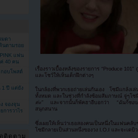
รรมดา
ดเดินตามรอย
KPINK แฟน
แค่ 40 คน
เรื่องราวเบื้องหลังของรายการ “Produce 101” 
ระกอบโพสต์
และโชว์ให้เห็นเด็กฝึกต่างๆ
1 ปี แต่ยัง
ในกล้องที่พวกเธอถ่ายเล่นกันเอง โซมีแกล้งเล่
ทั้งหมด และในช่วงที่กำลังซ้อมสัมภาษณ์ จู่ๆโซม
ค่ะ”
และจากนั้นก็พัคฮาอีบอกว่า
“ฉันก็ชอบ
ง จองจุน
สนุกสนาน
รายการวาไร
ซึ่งเผยให้เห็นว่าเธอสองคนเป็นหนึ่งในแฟนคลั
โซมีกลายเป็นส่วนหนึ่งของวง I.O.I และจะเดบิวต
่อติดตาม