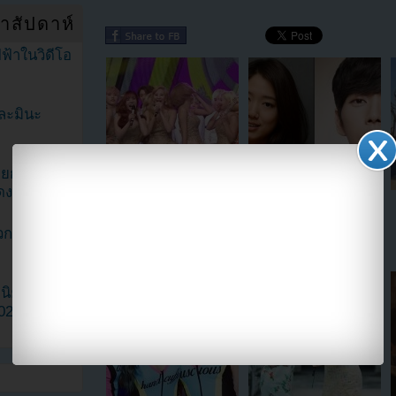
ำสัปดาห์
ฟ้าในวิดีโอ
ละมินะ
ะแยกตัวจาก
ดง
ซันนี่ SNSD เรียกชื่อแฟน
ต้นสังกัดของพัคแฮจินจะฟ้อง
คลับผิดในระหว่างพูดรับ
สื่อที่ปล่อยข่าวลือเรื่องเดท
วกเฮดเตอร์
รางวัลในรายการ "Music
ของเขาและพัคชินเฮ!
Core"
ามนิยมมาก
2023