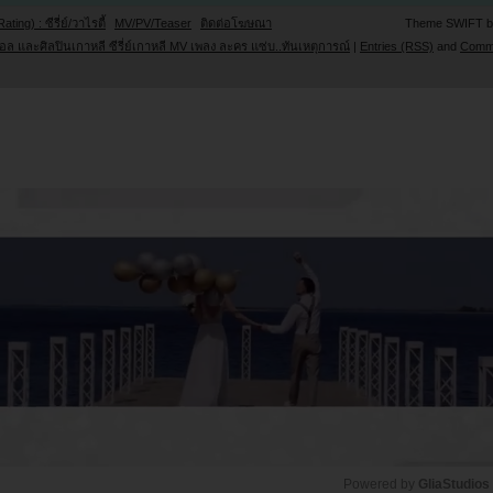
Rating) : ซีรี่ย์/วาไรตี้
MV/PV/Teaser
ติดต่อโฆษณา
Theme SWIFT 
ล และศิลปินเกาหลี ซีรี่ย์เกาหลี MV เพลง ละคร แซ่บ..ทันเหตุการณ์
|
Entries (RSS)
and
Comm
Powered by 
GliaStudios