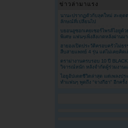
ข่าวล่ามาแรง
นานะปรากฏตัวกับลุคใหม่ สะดุด
ลักษณ์ที่เปลี่ยนไป
บยอนอูซอกเคยเซอร์ไพรส์ไอยูด้วย
พิเศษ แฟนๆเพิ่งสังเกตหลังผ่านมา
ฮายองเปิดประวัติครอบครัวไม่ธ
สืบสายแพทย์ 4 รุ่น แต่ไม่เคยคิ
ดราม่างานครบรอบ 10 ปี BLAC
วิจารณ์หนัก หลังจำกัดผู้ร่วมงาน
ไอยูอัปเดตชีวิตล่าสุด แต่เพลงป
ทำแฟนๆ พูดถึง “จางกีฮา” อีกครั้ง