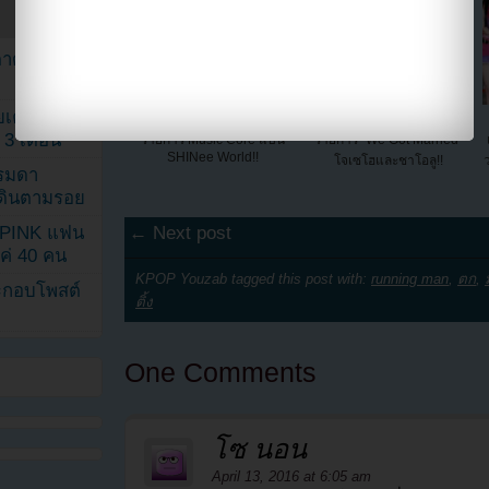
ตาด้วยภาพ
เค้กสั่งทำ
แฟนๆโวยที่ EXO-L ทำ
ชาวเน็ตตำหนิคู่ล่าสุดของ
 3 เดือน
รายการ Music Core แบน
รายการ "We Got Married"
SHINee World!!
โจเซโฮและชาโอลู!!
รรมดา
ดเดินตามรอย
KPINK แฟน
← Next post
แค่ 40 คน
KPOP Youzab tagged this post with:
running man
,
ตก
,
ระกอบโพสต์
ติ้ง
One Comments
โซ นอน
April 13, 2016 at 6:05 am