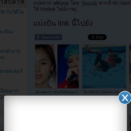
ำสัปดาห์
แปลจาก allkpop โดย
Youzab
หากนำข่าวออกไ
ให้ Hotlink ไฟล์ภาพ)
ฟ้าในวิดีโอ
แบ่งปัน link นี้ไปยัง
ละมินะ
ะแยกตัวจาก
ดง
วกเฮดเตอร์
ามนิยมมาก
นักแสดงสาวมินฮโยรินเผยว่า
โอว!!มินโฮ SHINee และเจีย
2023
เธอเป็นแฟนตัวยงของ T.O.P
miss A ใกล้ชิดกันแบบสุดๆใน
BIG BANG
รายการ Let's Go Dream
Team