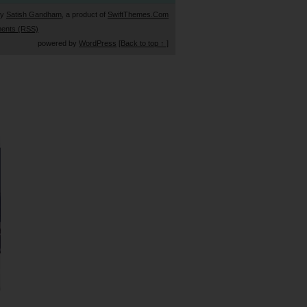
by
Satish Gandham
, a product of
SwiftThemes.Com
ents (RSS)
powered by
WordPress
[Back to top ↑ ]