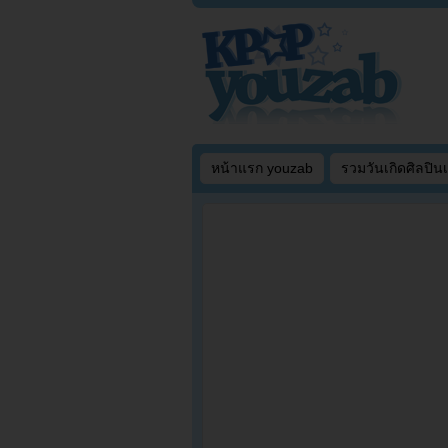
หน้าแรก youzab
รวมวันเกิดศิลปิน