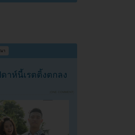
ษณา
าห์นี้เรตติ้งตกลง
{
ONE COMMENT
}