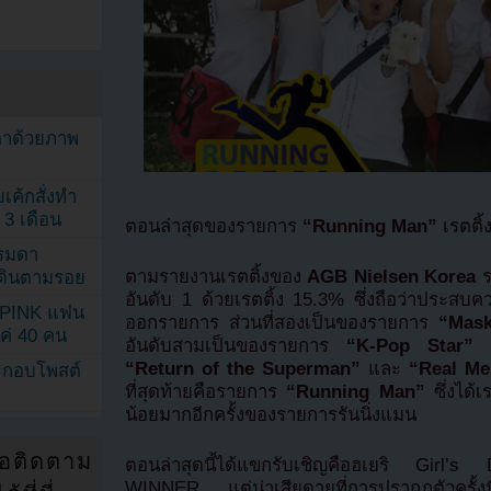
ตาด้วยภาพ
เค้กสั่งทำ
 3 เดือน
ตอนล่าสุดของรายการ
“Running Man”
เรตติ้
รรมดา
ตามรายงานเรตติ้งของ
AGB Nielsen Korea
ร
ดเดินตามรอย
อันดับ 1 ด้วยเรตติ้ง 15.3% ซึ่งถือว่าประสบค
KPINK แฟน
ออกรายการ ส่วนที่สองเป็นของรายการ
“Mask
แค่ 40 คน
อันดับสามเป็นของรายการ
“K-Pop Star”
ซ
“Return of the Superman”
และ
“Real Me
ระกอบโพสต์
ที่สุดท้ายคือรายการ
“Running Man”
ซึ่งได้เ
น้อยมากอีกครั้งของรายการรันนิ่งแมน
่อติดตาม
ตอนล่าสุดนี้ได้แขกรับเชิญคือฮเยริ Girl
WINNER แต่น่าเสียดายที่การปรากฏตัวครั้งนี้