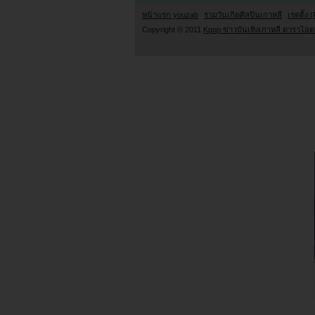
หน้าแรก youzab
รวมวันเกิดศิลปินเกาหลี
เรตติ้ง (
Copyright © 2011
Kpop ข่าวบันเทิงเกาหลี ดาราไอดอ