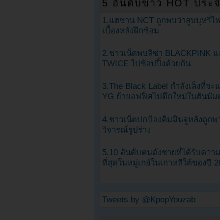
5 อันดับข่าว HOT ประจ
1.แฮชาน NCT ถูกพบว่าสูบบุหรี่ไฟ
เบื้องหลังฝึกซ้อม
2.ชาวเน็ตพบลิซ่า BLACKPINK แ
TWICE ไปช้อปปิ้งด้วยกัน
3.The Black Label กำลังเล็งที่จ
YG ย้ายอฟฟิศไปตึกใหม่ในฮันนัม
4.ชาวเน็ตปกป้องคิมมินจูหลังถูกพ
วิจารณ์รูปร่าง
5.10 อันดับคนดังชายที่ได้รับคว
ที่สุดในหมู่เกย์ในเกาหลีใต้ของปี 
Tweets by @KpopYouzab