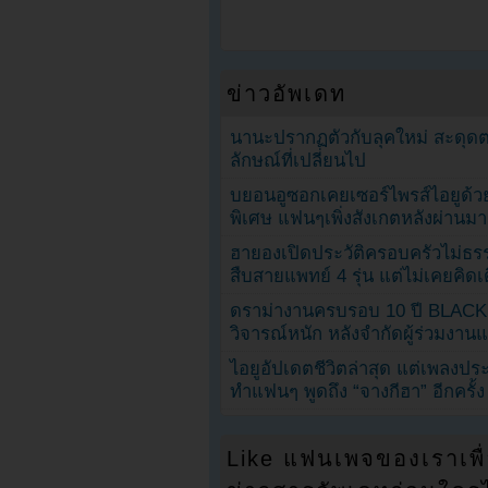
ข่าวอัพเดท
นานะปรากฏตัวกับลุคใหม่ สะดุด
ลักษณ์ที่เปลี่ยนไป
บยอนอูซอกเคยเซอร์ไพรส์ไอยูด้วย
พิเศษ แฟนๆเพิ่งสังเกตหลังผ่านมา
ฮายองเปิดประวัติครอบครัวไม่ธ
สืบสายแพทย์ 4 รุ่น แต่ไม่เคยคิ
ดราม่างานครบรอบ 10 ปี BLAC
วิจารณ์หนัก หลังจำกัดผู้ร่วมงาน
ไอยูอัปเดตชีวิตล่าสุด แต่เพลงป
ทำแฟนๆ พูดถึง “จางกีฮา” อีกครั้ง
Like แฟนเพจของเราเพื