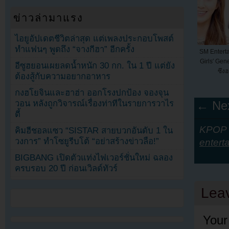
ข่าวล่ามาแรง
ไอยูอัปเดตชีวิตล่าสุด แต่เพลงประกอบโพสต์
ทำแฟนๆ พูดถึง “จางกีฮา” อีกครั้ง
SM Entertai
Girls′ Gen
อีซูฮยอนเผยลดน้ำหนัก 30 กก. ใน 1 ปี แต่ยัง
ซึงฮ
ต้องสู้กับความอยากอาหาร
กงฮโยจินและฮาฮ่า ออกโรงปกป้อง จองจุน
วอน หลังถูกวิจารณ์เรื่องท่าทีในรายการวาไร
← Nex
ตี้
KPOP Y
คิมฮีชอลแซว “SISTAR สายบวกอันดับ 1 ใน
วงการ” ทำโซยูรีบโต้ “อย่าสร้างข่าวลือ!”
entert
BIGBANG เปิดตัวแท่งไฟเวอร์ชั่นใหม่ ฉลอง
ครบรอบ 20 ปี ก่อนเวิลด์ทัวร์
Lea
Your