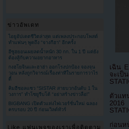
ข่าวอัพเดท
ไอยูอัปเดตชีวิตล่าสุด แต่เพลงประกอบโพสต์
ทำแฟนๆ พูดถึง “จางกีฮา” อีกครั้ง
อีซูฮยอนเผยลดน้ำหนัก 30 กก. ใน 1 ปี แต่ยัง
ต้องสู้กับความอยากอาหาร
เฉิน 
กงฮโยจินและฮาฮ่า ออกโรงปกป้อง จองจุน
วอน หลังถูกวิจารณ์เรื่องท่าทีในรายการวาไร
จะเป
ตี้
STAT
คิมฮีชอลแซว “SISTAR สายบวกอันดับ 1 ใน
วงการ” ทำโซยูรีบโต้ “อย่าสร้างข่าวลือ!”
ตัวแท
2016 
BIGBANG เปิดตัวแท่งไฟเวอร์ชั่นใหม่ ฉลอง
STATI
ครบรอบ 20 ปี ก่อนเวิลด์ทัวร์
ก่อนห
Like แฟนเพจของเราเพื่อติดตาม