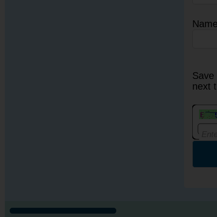
Nam
Save 
next 