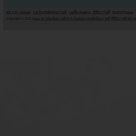
หน้าแรก youzab
รวมวันเกิดศิลปินเกาหลี
เรตติ้ง (Rating) : ซีรี่ย์/วาไรตี้
MV/PV/Teaser
Copyright © 2011
Kpop ข่าวบันเทิงเกาหลี ดาราไอดอล และศิลปินเกาหลี ซีรี่ย์เกาหลี MV เ