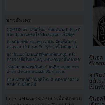
ข่าวอัพเดท
CORTIS สร้างสถิติใหม่! ขึ้นแท่นวง K-Pop ที่
แตะ 15 ล้านฟอลโลว์ Instagram เร็วที่สุด
BLACKPINK ขอโทษ BLINK อีกครั้งในวัน
ครบรอบ 10 ปี ยอมรับ “รู้ว่าวันนี้สำคัญมาก”
ยูอาอินเผยโมเมนต์สนิทกับเพื่อนหนุ่ม หลัง
ซีแอล
หายจากสื่อไปพักใหญ่ แฟนๆจับตาชีวิตล่าสุด
ซึ่งตอน
“มือสั่นจนแฟนๆเป็นห่วง” ฮันซึงยอนเผยภาพ
ล่าสุด ทำหลายคนสงสัยเรื่องสุขภาพ
ฮารินเ
นานะปรากฏตัวกับลุคใหม่ สะดุดตาด้วยภาพ
แม้เธอ
ลักษณ์ที่เปลี่ยนไป
เป็นพี่
ซีแอลไ
Like แฟนเพจของเราเพื่อติดตาม
เขียน