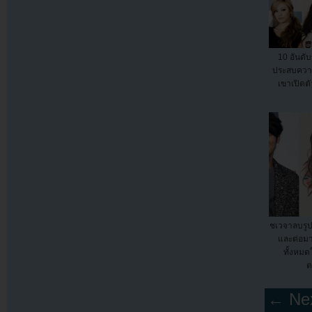
10 อันดั
ประสบควา
เขาเปิดต
ชเวจาลบรูป
และต่อมา
ทั้งหมด
ต
← Nex