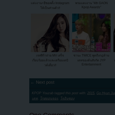
แต่งงาน+ฮีชอลตั้ง Instagram
พรมแดงงาน "4th GAON
Kpop Awards"
ให้เป็นส่วนตัว!!
เจสสิก้าถ่าย MV เสร็จ
ซานะ TWICE พูดถึงกฎห้าม
เรียบร้อยแล้วและเตรียมเดบิ
เดทของต้นสังกัด JYP
Entertainment
วต์เดี่ยว!!
← Next post
KPOP Youzab tagged this post with:
2015
,
Go Hyun Jun
เดท
,
โกฮยอนจอง
,
โจอินซอง
One Comments