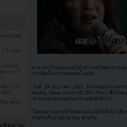
ระกอบโพสต์
1 ปี แต่ยัง
ง จองจุน
ดาราสาวโกฮยอนจองได้กล่าวขอโทษดาราหนุ่มโจอ
รายการวาไร
ข่าวลือเรื่องการออกเดทในอดีต
วันที่ 29 ธันวาคม 2015 มีการออกอากาศราย
นดับ 1 ใน
Reality Show ทางสถานี SBS Plusv ซึ่งโกฮย
าวลือ!”
ทำฉากจูบของเธอกับดาราหนุ่มที่เด็กกว่า
นใหม่ ฉลอง
โดยเฉพาะอย่างยิ่งโกฮยอนจองได้นึกถึงข่าวลือกา
ถ่ายทำเรื่อง Spring Day ด้วยกัน
่อติดตาม