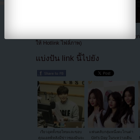
แปลจาก soompi โดย
Youzab
หากนำข่าวออกไ
ให้ Hotlink ไฟล์ภาพ)
แบ่งปัน link นี้ไปยัง
เรียวอุคทั้งขอโทษและขอบ
แฟนคลับกลุ่มหนึ่งตะโกนด่า
คุณเอลฟ์หลังมีข่าวซองมินจะ
Girl′s Day ในระหว่างเดิน