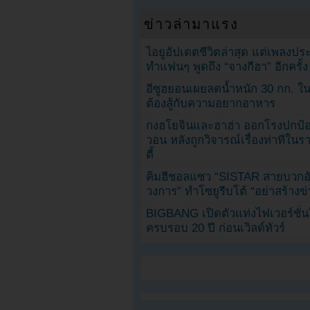
ข่าวล่ามาแรง
ไอยูอัปเดตชีวิตล่าสุด แต่เพลงป
ทำแฟนๆ พูดถึง “จางกีฮา” อีกครั้ง
อีซูฮยอนเผยลดน้ำหนัก 30 กก. ใน 
ต้องสู้กับความอยากอาหาร
กงฮโยจินและฮาฮ่า ออกโรงปกป้อ
วอน หลังถูกวิจารณ์เรื่องท่าทีใน
ตี้
คิมฮีชอลแซว “SISTAR สายบวกอั
วงการ” ทำโซยูรีบโต้ “อย่าสร้างข่
BIGBANG เปิดตัวแท่งไฟเวอร์ชั่
ครบรอบ 20 ปี ก่อนเวิลด์ทัวร์