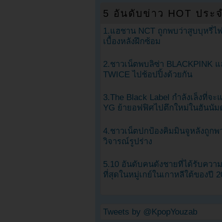
5 อันดับข่าว HOT ประจ
1.แฮชาน NCT ถูกพบว่าสูบบุหรี่ไฟ
เบื้องหลังฝึกซ้อม
2.ชาวเน็ตพบลิซ่า BLACKPINK แ
TWICE ไปช้อปปิ้งด้วยกัน
3.The Black Label กำลังเล็งที่จ
YG ย้ายอฟฟิศไปตึกใหม่ในฮันนัม
4.ชาวเน็ตปกป้องคิมมินจูหลังถูกพ
วิจารณ์รูปร่าง
5.10 อันดับคนดังชายที่ได้รับคว
ที่สุดในหมู่เกย์ในเกาหลีใต้ของปี 
Tweets by @KpopYouzab