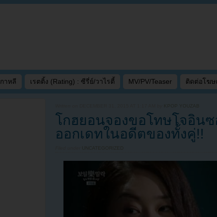
เกาหลี
เรตติ้ง (Rating) : ซีรี่ย์/วาไรตี้
MV/PV/Teaser
ติดต่อโฆ
Written on
DECEMBER 31, 2015 AT 1:17 AM
by
KPOP YOUZAB
โกฮยอนจองขอโทษโจอินซอง
ออกเดทในอดีตของทั้งคู่!!
Filed under
UNCATEGORIZED