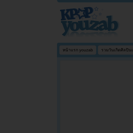
หน้าแรก youzab
รวมวันเกิดศิลปิน