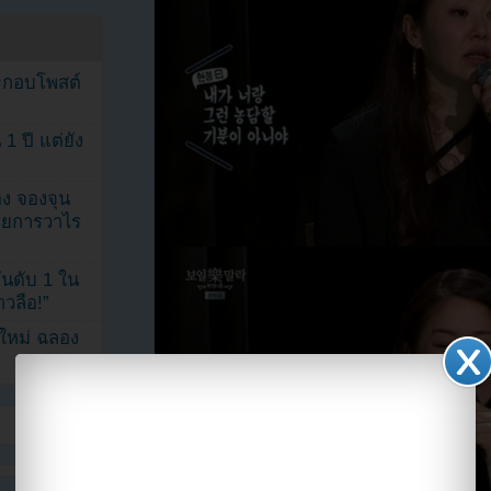
ระกอบโพสต์
1 ปี แต่ยัง
ง จองจุน
รายการวาไร
นดับ 1 ใน
าวลือ!”
นใหม่ ฉลอง