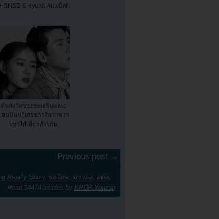
+ SNSD & HyunA คัมแบ็ค!!
ต้นสังกัดของซนเยจินและฮ
ยอนบินปฏิเสธข่าวลือว่าพวก
เขาไปเที่ยวด้วยกัน
Previous post →
g Reality Show
,
ขอโทษ
,
ข่าวลือ
,
อดีต
,
Read 34474 articles by
KPOP Youzab