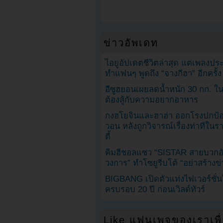
ข่าวอัพเดท
ไอยูอัปเดตชีวิตล่าสุด แต่เพลงป
ทำแฟนๆ พูดถึง “จางกีฮา” อีกครั้ง
อีซูฮยอนเผยลดน้ำหนัก 30 กก. ใน 
ต้องสู้กับความอยากอาหาร
กงฮโยจินและฮาฮ่า ออกโรงปกป้อ
วอน หลังถูกวิจารณ์เรื่องท่าทีใน
ตี้
คิมฮีชอลแซว “SISTAR สายบวกอั
วงการ” ทำโซยูรีบโต้ “อย่าสร้างข่
BIGBANG เปิดตัวแท่งไฟเวอร์ชั่
ครบรอบ 20 ปี ก่อนเวิลด์ทัวร์
Like แฟนเพจของเราเพื