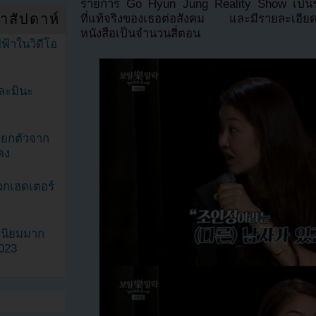
รายการ Go Hyun Jung Reality Show เป็นร
ำสัปดาห์
ที่แท้จริงของเธอต่อสังคม และมีรายละเอียด
หนังสือเป็นจำนวนสี่ตอน
ฟ้าในวิดีโอ
ละมินะ
ะแยกตัวจาก
ดง
วกเฮดเตอร์
ามนิยมมาก
2023