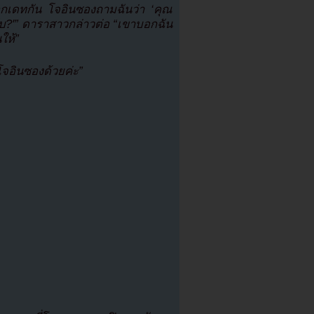
าออกเดทกัน โจอินซองถามฉันว่า ‘คุณ
ครับ?'” ดาราสาวกล่าวต่อ “เขาบอกฉัน
ให้”
จอินซองด้วยค่ะ”