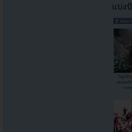
แบ่งปั
ไอยูได้รั
เซนเตอร์ส
จากค