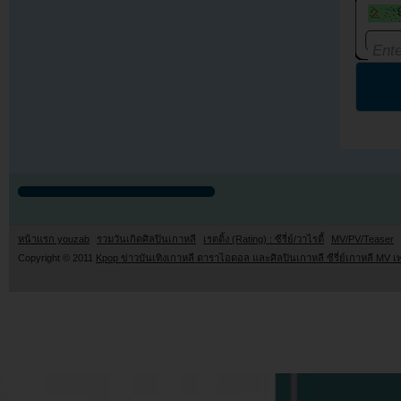
หน้าแรก youzab
รวมวันเกิดศิลปินเกาหลี
เรตติ้ง (Rating) : ซีรี่ย์/วาไรตี้
MV/PV/Teaser
Copyright © 2011
Kpop ข่าวบันเทิงเกาหลี ดาราไอดอล และศิลปินเกาหลี ซีรี่ย์เกาหลี MV เ