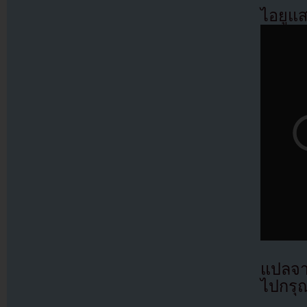
ไอยูแส
แปลจา
ไปกรุณ