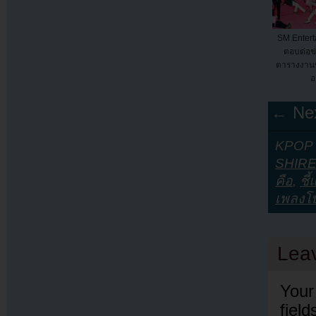
SM Enter
ตอบต่อข่า
ตารางงานข
อ
← Nex
KPOP Y
SHIR
คือ
,
ชี้
เพลงโ
Lea
Your
fiel