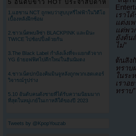
5 อันดับข่าว HOT ประจำสัปดาห์
Enter
1.แฮชาน NCT ถูกพบว่าสูบบุหรี่ไฟฟ้าในวิดีโอ
เราได้ร
เบื้องหลังฝึกซ้อม
แต่งเพ
แต่พวก
2.ชาวเน็ตพบลิซ่า BLACKPINK และมินะ
ยังต้น
TWICE ไปช้อปปิ้งด้วยกัน
ไม่”
3.The Black Label กำลังเล็งที่จะแยกตัวจาก
ต้นสั
YG ย้ายอฟฟิศไปตึกใหม่ในฮันนัมดง
ทราบผล
4.ชาวเน็ตปกป้องคิมมินจูหลังถูกพวกเฮดเตอร์
ในระห
วิจารณ์รูปร่าง
เราอยา
ทราบ”
5.10 อันดับคนดังชายที่ได้รับความนิยมมาก
ที่สุดในหมู่เกย์ในเกาหลีใต้ของปี 2023
Tweets by @KpopYouzab