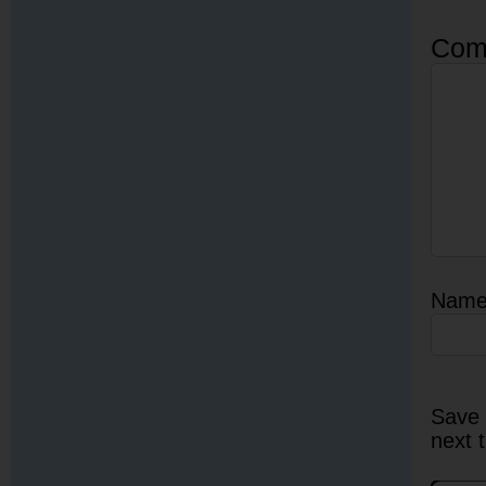
Com
Nam
Save 
next 