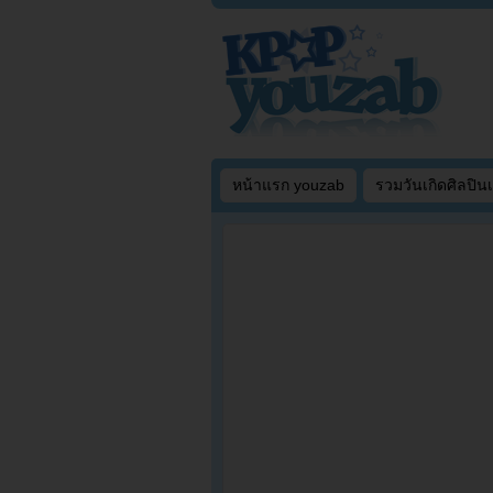
หน้าแรก youzab
รวมวันเกิดศิลปิน