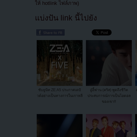
ให้ hotlink ไฟล์ภาพ)
แบ่งปัน link นี้ไปยัง
ซับยูนิท ZE:A5 ประกาศเดบิ
อู๋อี้ฟาน (คริส) พูดถึงชีวิต
วต์อย่างเป็นทางการในเกาหลี
ประสบการณ์การเป็นไอดอล
ของเขา!!