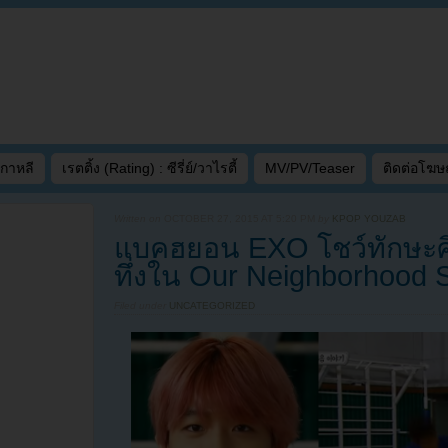
เกาหลี
เรตติ้ง (Rating) : ซีรี่ย์/วาไรตี้
MV/PV/Teaser
ติดต่อโฆ
Written on
OCTOBER 27, 2015 AT 5:20 PM
by
KPOP YOUZAB
แบคฮยอน EXO โชว์ทักษะศิล
ทึ่งใน Our Neighborhood S
Filed under
UNCATEGORIZED