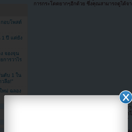
การกระโดดยากๆอีกด้วย ซึ่งคุณสามารถดูได้จา
ระกอบโพสต์
1 ปี แต่ยัง
ง จองจุน
รายการวาไร
นดับ 1 ใน
าวลือ!”
นใหม่ ฉลอง
แบคฮยอนเผยว่า “ตอนที่ผมฝึกฮับกิโด ผมสามา
ได้ครับ” จากนั้นเขาจึงพิสูจน์คำพูดของเข
จำนวน 7 คนได้ และได้รับฉายาว่า “มนุษย์นก”