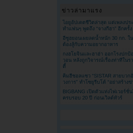
ข่าวล่ามาแรง
ไอยูอัปเดตชีวิตล่าสุด แต่เพลงป
ทำแฟนๆ พูดถึง “จางกีฮา” อีกครั้ง
อีซูฮยอนเผยลดน้ำหนัก 30 กก. ใน 
ต้องสู้กับความอยากอาหาร
กงฮโยจินและฮาฮ่า ออกโรงปกป้อ
วอน หลังถูกวิจารณ์เรื่องท่าทีใน
ตี้
คิมฮีชอลแซว “SISTAR สายบวกอั
วงการ” ทำโซยูรีบโต้ “อย่าสร้างข่
BIGBANG เปิดตัวแท่งไฟเวอร์ชั่
ครบรอบ 20 ปี ก่อนเวิลด์ทัวร์