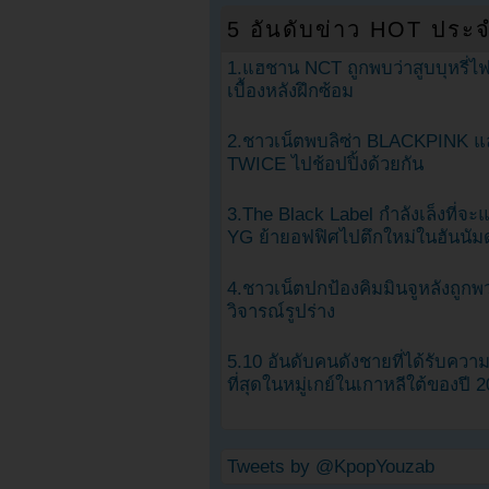
5 อันดับข่าว HOT ประจ
1.แฮชาน NCT ถูกพบว่าสูบบุหรี่ไฟ
เบื้องหลังฝึกซ้อม
2.ชาวเน็ตพบลิซ่า BLACKPINK แ
TWICE ไปช้อปปิ้งด้วยกัน
3.The Black Label กำลังเล็งที่จ
YG ย้ายอฟฟิศไปตึกใหม่ในฮันนัม
4.ชาวเน็ตปกป้องคิมมินจูหลังถูกพ
วิจารณ์รูปร่าง
5.10 อันดับคนดังชายที่ได้รับคว
ที่สุดในหมู่เกย์ในเกาหลีใต้ของปี 
Tweets by @KpopYouzab