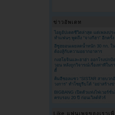
ข่าวอัพเดท
ไอยูอัปเดตชีวิตล่าสุด แต่เพลงป
ทำแฟนๆ พูดถึง “จางกีฮา” อีกครั้ง
อีซูฮยอนเผยลดน้ำหนัก 30 กก. ใน 
ต้องสู้กับความอยากอาหาร
กงฮโยจินและฮาฮ่า ออกโรงปกป้อ
วอน หลังถูกวิจารณ์เรื่องท่าทีใน
ตี้
คิมฮีชอลแซว “SISTAR สายบวกอั
วงการ” ทำโซยูรีบโต้ “อย่าสร้างข่
BIGBANG เปิดตัวแท่งไฟเวอร์ชั่
ครบรอบ 20 ปี ก่อนเวิลด์ทัวร์
Like แฟนเพจของเราเพื