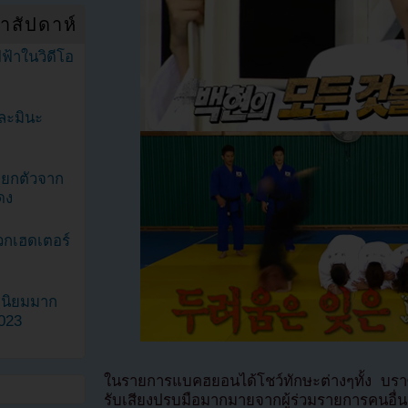
ำสัปดาห์
ฟ้าในวิดีโอ
ละมินะ
ะแยกตัวจาก
ดง
วกเฮดเตอร์
ามนิยมมาก
2023
ในรายการแบคฮยอนได้โชว์ทักษะต่างๆทั้ง บราซิล
รับเสียงปรบมือมากมายจากผู้ร่วมรายการคนอื่น 