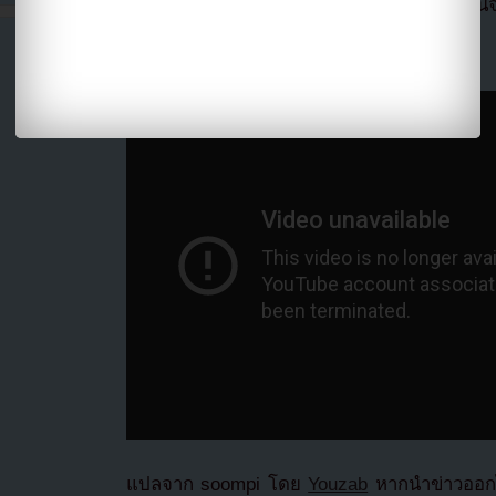
ทั้งเสียงดีและมีความสามารถหลากหลายแบบนี้จึ
ชื่นชมเขา
ชมคลิปตัวอย่างด้านล่างเลย
แปลจาก soompi โดย
Youzab
หากนำข่าวออกไ