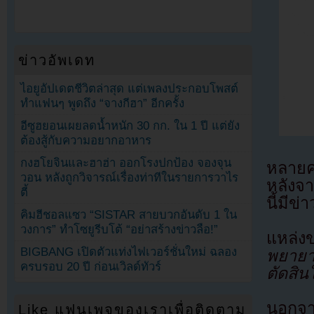
ข่าวอัพเดท
ไอยูอัปเดตชีวิตล่าสุด แต่เพลงประกอบโพสต์
ทำแฟนๆ พูดถึง “จางกีฮา” อีกครั้ง
อีซูฮยอนเผยลดน้ำหนัก 30 กก. ใน 1 ปี แต่ยัง
ต้องสู้กับความอยากอาหาร
กงฮโยจินและฮาฮ่า ออกโรงปกป้อง จองจุน
หลายคน
วอน หลังถูกวิจารณ์เรื่องท่าทีในรายการวาไร
หลังจ
ตี้
นี้มีข
คิมฮีชอลแซว “SISTAR สายบวกอันดับ 1 ใน
วงการ” ทำโซยูรีบโต้ “อย่าสร้างข่าวลือ!”
แหล่
BIGBANG เปิดตัวแท่งไฟเวอร์ชั่นใหม่ ฉลอง
พยายา
ครบรอบ 20 ปี ก่อนเวิลด์ทัวร์
ตัดสินใ
นอกจาก
Like แฟนเพจของเราเพื่อติดตาม