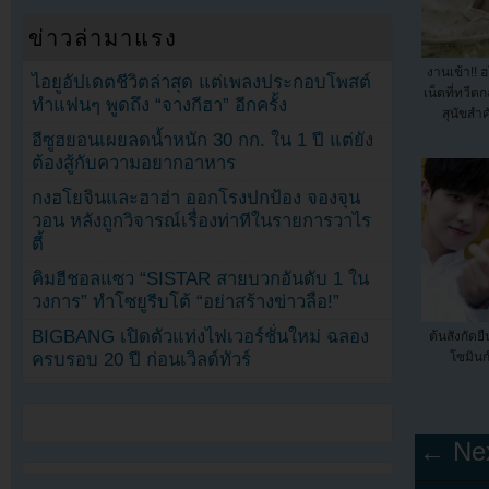
ข่าวล่ามาแรง
งานเข้า!! ฮ
ไอยูอัปเดตชีวิตล่าสุด แต่เพลงประกอบโพสต์
เน็ตที่ทวีต
ทำแฟนๆ พูดถึง “จางกีฮา” อีกครั้ง
สุนัขสำค
อีซูฮยอนเผยลดน้ำหนัก 30 กก. ใน 1 ปี แต่ยัง
ต้องสู้กับความอยากอาหาร
กงฮโยจินและฮาฮ่า ออกโรงปกป้อง จองจุน
วอน หลังถูกวิจารณ์เรื่องท่าทีในรายการวาไร
ตี้
คิมฮีชอลแซว “SISTAR สายบวกอันดับ 1 ใน
วงการ” ทำโซยูรีบโต้ “อย่าสร้างข่าวลือ!”
BIGBANG เปิดตัวแท่งไฟเวอร์ชั่นใหม่ ฉลอง
ต้นสังกัดย
ครบรอบ 20 ปี ก่อนเวิลด์ทัวร์
โซมินก
← Nex