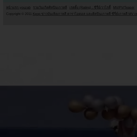
หน้าแรก youzab
รวมวันเกิดศิลปินเกาหลี
เรตติ้ง (Rating) : ซีรี่ย์/วาไรตี้
MV/PV/Teaser
Copyright © 2011
Kpop ข่าวบันเทิงเกาหลี ดาราไอดอล และศิลปินเกาหลี ซีรี่ย์เกาหลี MV เ