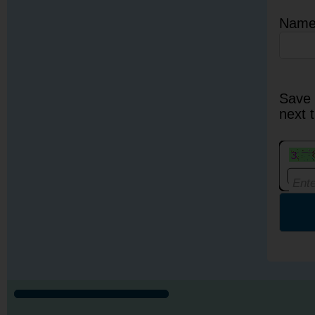
Nam
Save 
next 