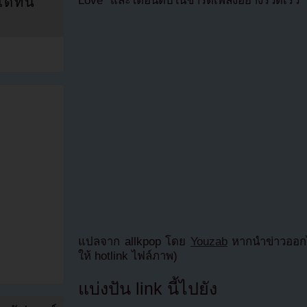
Love” และไต่อันดับในชาร์ตเพลงอย่างรวดเร็ว
ที่นี่
แปลจาก allkpop โดย
Youzab
หากนำข่าวออกไ
ให้ hotlink ไฟล์ภาพ)
แบ่งปัน link นี้ไปยัง