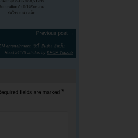
าพล่าสุดในไอจีของยูริ Girls'
Generation กำลังได้รับความ
สนใจจากชาวเน็ต
Previous post →
SM entertainment
,
ปีนี้
,
ยืนยัน
,
อัลบั้ม
,
Read 34478 articles by
KPOP Youzab
*
equired fields are marked