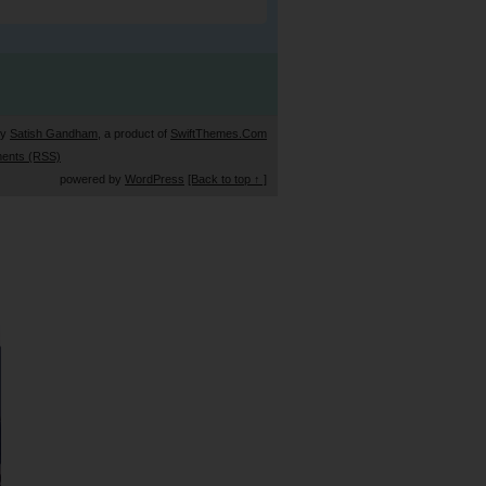
by
Satish Gandham
, a product of
SwiftThemes.Com
ents (RSS)
powered by
WordPress
[Back to top ↑ ]