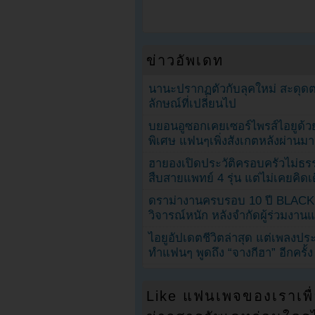
ข่าวอัพเดท
นานะปรากฏตัวกับลุคใหม่ สะดุด
ลักษณ์ที่เปลี่ยนไป
บยอนอูซอกเคยเซอร์ไพรส์ไอยูด้วย
พิเศษ แฟนๆเพิ่งสังเกตหลังผ่านมา
ฮายองเปิดประวัติครอบครัวไม่ธ
สืบสายแพทย์ 4 รุ่น แต่ไม่เคยคิ
ดราม่างานครบรอบ 10 ปี BLAC
วิจารณ์หนัก หลังจำกัดผู้ร่วมงาน
ไอยูอัปเดตชีวิตล่าสุด แต่เพลงป
ทำแฟนๆ พูดถึง “จางกีฮา” อีกครั้ง
Like แฟนเพจของเราเพื