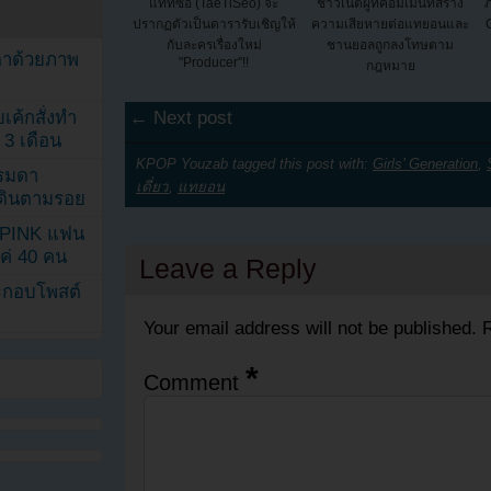
แททิซอ (TaeTiSeo) จะ
ชาวเน็ตผู้ที่คอมเม้นท์สร้าง
ภ
ปรากฏตัวเป็นดารารับเชิญให้
ความเสียหายต่อแทยอนและ
กับละครเรื่องใหม่
ชานยอลถูกลงโทษตาม
ตาด้วยภาพ
"Producer"!!
กฎหมาย
เค้กสั่งทำ
← Next post
 3 เดือน
KPOP Youzab tagged this post with:
Girls’ Generation
,
รรมดา
เดี่ยว
,
แทยอน
ดเดินตามรอย
KPINK แฟน
แค่ 40 คน
Leave a Reply
ระกอบโพสต์
Your email address will not be published.
R
*
Comment