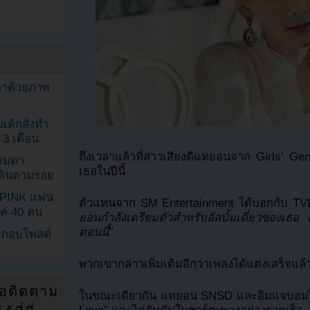
ตาด้วยภาพ
เค้กสั่งทำ
 3 เดือน
ถึงเวลาแล้วที่สาวเสียงดีแทยอนจาก Girls’ Gene
รรมดา
เธอในปีนี้
ดเดินตามรอย
KPINK แฟน
ตัวแทนจาก SM Entertainment ได้บอกกับ TVD
แค่ 40 คน
ยอนกำลังเตรียมตัวสำหรับอัลบั้มเดี่ยวของเธอ 
ตอนนี้”
ระกอบโพสต์
พวกเขากล่าวเพิ่มเติมอีกว่าเพลงได้แต่งเสร็จแล
่อติดตาม
ในขณะเดียวกัน แทยอน SNSD และอิมแจบอมได้