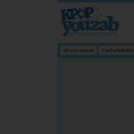
หน้าแรก youzab
รวมวันเกิดศิลปิน