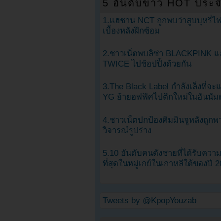
5 อันดับข่าว HOT ประจ
1.แฮชาน NCT ถูกพบว่าสูบบุหรี่ไฟ
เบื้องหลังฝึกซ้อม
2.ชาวเน็ตพบลิซ่า BLACKPINK แ
TWICE ไปช้อปปิ้งด้วยกัน
3.The Black Label กำลังเล็งที่จ
YG ย้ายอฟฟิศไปตึกใหม่ในฮันนัม
4.ชาวเน็ตปกป้องคิมมินจูหลังถูกพ
วิจารณ์รูปร่าง
5.10 อันดับคนดังชายที่ได้รับคว
ที่สุดในหมู่เกย์ในเกาหลีใต้ของปี 
Tweets by @KpopYouzab