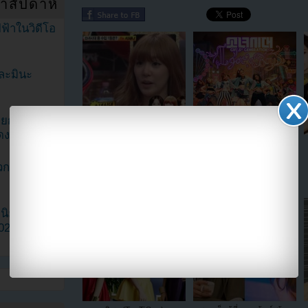
ำสัปดาห์
ฟ้าในวิดีโอ
ละมินะ
ะแยกตัวจาก
ดง
ว้าว!!Girls Generation
Girls Generation ปล่อย
และSuper Junior เผยสมาชิก
ไฮไลท์เมดเลย์สำหรับ ‘I Got A
วกเฮดเตอร์
Boy’
ที่ทำเงินได้มากที่สุด!!
ามนิยมมาก
2023