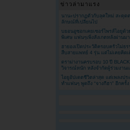
ข่าวล่ามาแรง
นานะปรากฏตัวกับลุคใหม่ สะดุด
ลักษณ์ที่เปลี่ยนไป
บยอนอูซอกเคยเซอร์ไพรส์ไอยูด้วย
พิเศษ แฟนๆเพิ่งสังเกตหลังผ่านมา
ฮายองเปิดประวัติครอบครัวไม่ธ
สืบสายแพทย์ 4 รุ่น แต่ไม่เคยคิ
ดราม่างานครบรอบ 10 ปี BLAC
วิจารณ์หนัก หลังจำกัดผู้ร่วมงาน
ไอยูอัปเดตชีวิตล่าสุด แต่เพลงป
ทำแฟนๆ พูดถึง “จางกีฮา” อีกครั้ง