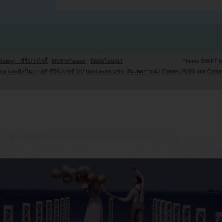
Rating) : ซีรี่ย์/วาไรตี้
MV/PV/Teaser
ติดต่อโฆษณา
Theme SWIFT 
ล และศิลปินเกาหลี ซีรี่ย์เกาหลี MV เพลง ละคร แซ่บ..ทันเหตุการณ์
|
Entries (RSS)
and
Comm