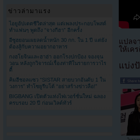
ข่าวล่ามาแรง
ไอยูอัปเดตชีวิตล่าสุด แต่เพลงประกอบโพสต์
ทำแฟนๆ พูดถึง “จางกีฮา” อีกครั้ง
อีซูฮยอนเผยลดน้ำหนัก 30 กก. ใน 1 ปี แต่ยัง
แปลจ
ต้องสู้กับความอยากอาหาร
ให้เคร
กงฮโยจินและฮาฮ่า ออกโรงปกป้อง จองจุน
วอน หลังถูกวิจารณ์เรื่องท่าทีในรายการวาไร
แบ่งปั
ตี้
คิมฮีชอลแซว “SISTAR สายบวกอันดับ 1 ใน
วงการ” ทำโซยูรีบโต้ “อย่าสร้างข่าวลือ!”
BIGBANG เปิดตัวแท่งไฟเวอร์ชั่นใหม่ ฉลอง
ครบรอบ 20 ปี ก่อนเวิลด์ทัวร์
โบราเผ