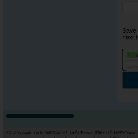
Save 
next 
หน้าแรก youzab
รวมวันเกิดศิลปินเกาหลี
เรตติ้ง (Rating) : ซีรี่ย์/วาไรตี้
MV/PV/Teaser