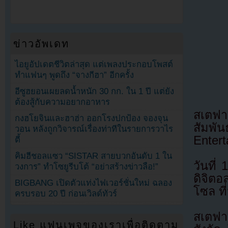
ข่าวอัพเดท
ไอยูอัปเดตชีวิตล่าสุด แต่เพลงประกอบโพสต์
ทำแฟนๆ พูดถึง “จางกีฮา” อีกครั้ง
อีซูฮยอนเผยลดน้ำหนัก 30 กก. ใน 1 ปี แต่ยัง
ต้องสู้กับความอยากอาหาร
สเตฟา
กงฮโยจินและฮาฮ่า ออกโรงปกป้อง จองจุน
สัมพั
วอน หลังถูกวิจารณ์เรื่องท่าทีในรายการวาไร
Enter
ตี้
คิมฮีชอลแซว “SISTAR สายบวกอันดับ 1 ใน
วันที่
วงการ” ทำโซยูรีบโต้ “อย่าสร้างข่าวลือ!”
ดิจิตอ
BIGBANG เปิดตัวแท่งไฟเวอร์ชั่นใหม่ ฉลอง
โซล ที
ครบรอบ 20 ปี ก่อนเวิลด์ทัวร์
สเตฟาน
Like แฟนเพจของเราเพื่อติดตาม