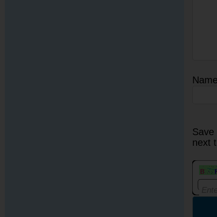
Nam
Save 
next 