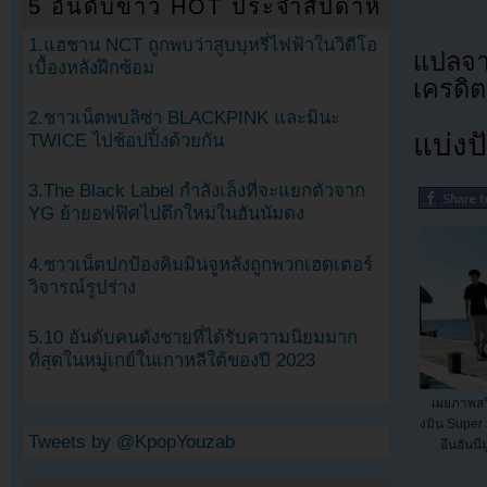
5 อันดับข่าว HOT ประจำสัปดาห์
1.แฮชาน NCT ถูกพบว่าสูบบุหรี่ไฟฟ้าในวิดีโอ
แปลจา
เบื้องหลังฝึกซ้อม
เครดิต
2.ชาวเน็ตพบลิซ่า BLACKPINK และมินะ
แบ่งปั
TWICE ไปช้อปปิ้งด้วยกัน
3.The Black Label กำลังเล็งที่จะแยกตัวจาก
YG ย้ายอฟฟิศไปตึกใหม่ในฮันนัมดง
4.ชาวเน็ตปกป้องคิมมินจูหลังถูกพวกเฮดเตอร์
วิจารณ์รูปร่าง
5.10 อันดับคนดังชายที่ได้รับความนิยมมาก
ที่สุดในหมู่เกย์ในเกาหลีใต้ของปี 2023
เผยภาพส
งมิน Super
Tweets by @KpopYouzab
อึนฮันนี