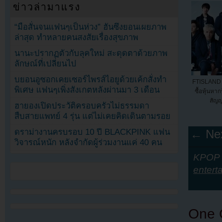
ข่าวล่ามาแรง
“มือสั่นจนแฟนๆเป็นห่วง” ฮันซึงยอนเผยภาพ
ล่าสุด ทำหลายคนสงสัยเรื่องสุขภาพ
นานะปรากฏตัวกับลุคใหม่ สะดุดตาด้วยภาพ
ลักษณ์ที่เปลี่ยนไป
บยอนอูซอกเคยเซอร์ไพรส์ไอยูด้วยเค้กสั่งทำ
FTISLAND 
พิเศษ แฟนๆเพิ่งสังเกตหลังผ่านมา 3 เดือน
ซื้อหุ้นหาก
สัญ
ฮายองเปิดประวัติครอบครัวไม่ธรรมดา
สืบสายแพทย์ 4 รุ่น แต่ไม่เคยคิดเดินตามรอย
ดราม่างานครบรอบ 10 ปี BLACKPINK แฟน
← Nex
วิจารณ์หนัก หลังจำกัดผู้ร่วมงานแค่ 40 คน
KPOP Y
entert
One 