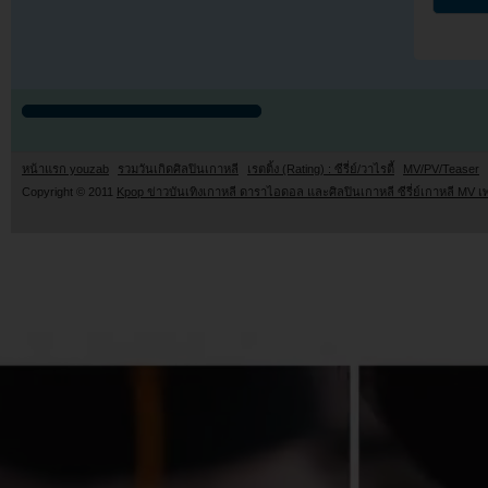
หน้าแรก youzab
รวมวันเกิดศิลปินเกาหลี
เรตติ้ง (Rating) : ซีรี่ย์/วาไรตี้
MV/PV/Teaser
Copyright © 2011
Kpop ข่าวบันเทิงเกาหลี ดาราไอดอล และศิลปินเกาหลี ซีรี่ย์เกาหลี MV เ