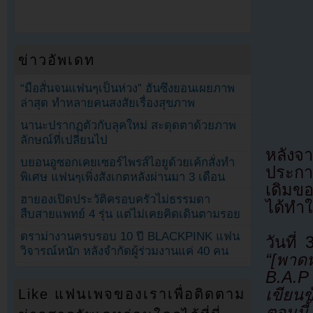
ข่าวอัพเดท
“มือสั่นจนแฟนๆเป็นห่วง” ฮันซึงยอนเผยภาพ
ล่าสุด ทำหลายคนสงสัยเรื่องสุขภาพ
นานะปรากฏตัวกับลุคใหม่ สะดุดตาด้วยภาพ
ลักษณ์ที่เปลี่ยนไป
หลังจ
บยอนอูซอกเคยเซอร์ไพรส์ไอยูด้วยเค้กสั่งทำ
ประกา
พิเศษ แฟนๆเพิ่งสังเกตหลังผ่านมา 3 เดือน
เดิมข
ฮายองเปิดประวัติครอบครัวไม่ธรรมดา
ได้ทำใ
สืบสายแพทย์ 4 รุ่น แต่ไม่เคยคิดเดินตามรอย
ดราม่างานครบรอบ 10 ปี BLACKPINK แฟน
วันที
วิจารณ์หนัก หลังจำกัดผู้ร่วมงานแค่ 40 คน
“[พาด
B.A.P
เขียนข
Like แฟนเพจของเราเพื่อติดตาม
ตอนนี