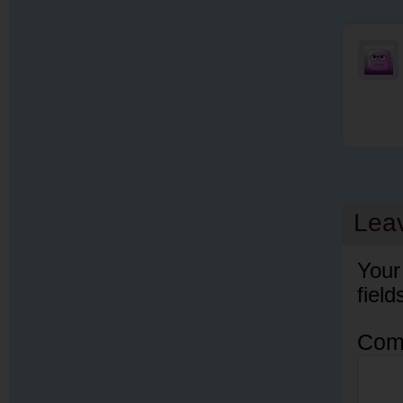
Lea
Your
fiel
Com