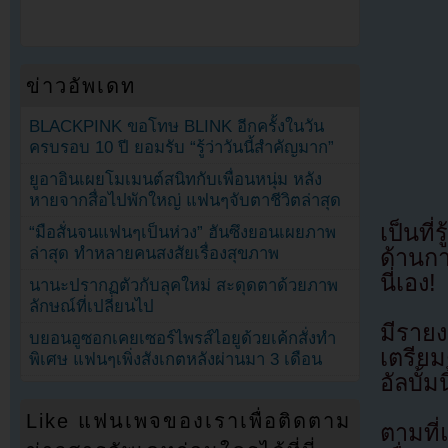
ข่าวอัพเดท
BLACKPINK ขอโทษ BLINK อีกครั้งในวัน
ครบรอบ 10 ปี ยอมรับ “รู้ว่าวันนี้สำคัญมาก”
ยูอาอินเผยโมเมนต์สนิทกับเพื่อนหนุ่ม หลัง
หายจากสื่อไปพักใหญ่ แฟนๆจับตาชีวิตล่าสุด
เป็นที
“มือสั่นจนแฟนๆเป็นห่วง” ฮันซึงยอนเผยภาพ
ล่าสุด ทำหลายคนสงสัยเรื่องสุขภาพ
ด้านก
นี่เอง!
นานะปรากฏตัวกับลุคใหม่ สะดุดตาด้วยภาพ
ลักษณ์ที่เปลี่ยนไป
มีราย
บยอนอูซอกเคยเซอร์ไพรส์ไอยูด้วยเค้กสั่งทำ
เตรีย
พิเศษ แฟนๆเพิ่งสังเกตหลังผ่านมา 3 เดือน
อัลบั้
Like แฟนเพจของเราเพื่อติดตาม
ตามที