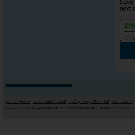
Save 
next 
หน้าแรก youzab
รวมวันเกิดศิลปินเกาหลี
เรตติ้ง (Rating) : ซีรี่ย์/วาไรตี้
MV/PV/Teaser
Copyright © 2011
Kpop ข่าวบันเทิงเกาหลี ดาราไอดอล และศิลปินเกาหลี ซีรี่ย์เกาหลี MV เ