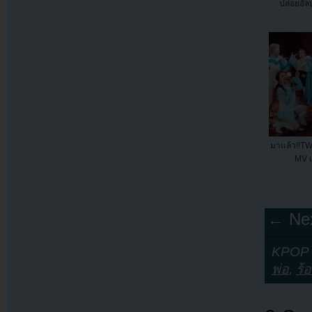
ปล่อยอัลบ
มาแล้ว!!TW
MV เ
← Nex
KPOP Y
พ่อ
,
ร้