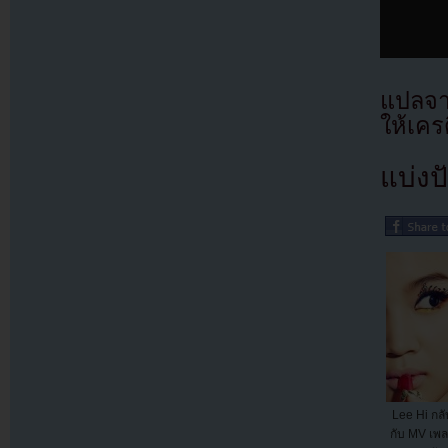
แปลจ
ให้เคร
แบ่งปั
Lee Hi กลั
กับ MV เพลง