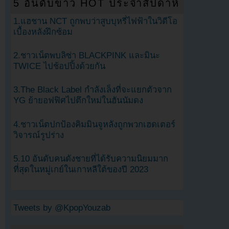
5 อันดับข่าว HOT ประจำสัปดาห์
1.แฮชาน NCT ถูกพบว่าสูบบุหรี่ไฟฟ้าในวิดีโอ
เบื้องหลังฝึกซ้อม
2.ชาวเน็ตพบลิซ่า BLACKPINK และมินะ
TWICE ไปช้อปปิ้งด้วยกัน
3.The Black Label กำลังเล็งที่จะแยกตัวจาก
YG ย้ายอฟฟิศไปตึกใหม่ในฮันนัมดง
4.ชาวเน็ตปกป้องคิมมินจูหลังถูกพวกเฮดเตอร์
วิจารณ์รูปร่าง
5.10 อันดับคนดังชายที่ได้รับความนิยมมาก
ที่สุดในหมู่เกย์ในเกาหลีใต้ของปี 2023
Tweets by @KpopYouzab