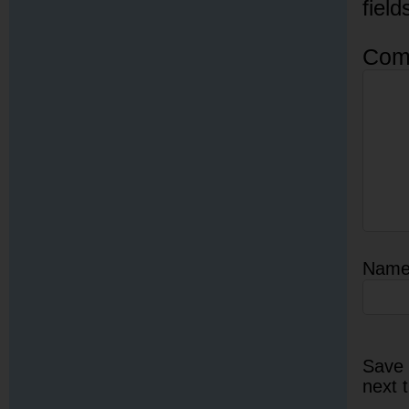
fiel
Com
Nam
Save 
next 