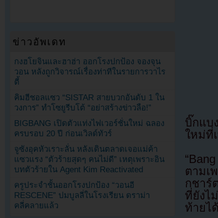
ข่าวอัพเดท
กงฮโยจินและฮาฮ่า ออกโรงปกป้อง จองจุน
วอน หลังถูกวิจารณ์เรื่องท่าทีในรายการวาไร
ตี้
คิมฮีชอลแซว “SISTAR สายบวกอันดับ 1 ใน
วงการ” ทำโซยูรีบโต้ “อย่าสร้างข่าวลือ!”
บิ๊กแบ
BIGBANG เปิดตัวแท่งไฟเวอร์ชั่นใหม่ ฉลอง
ใหม่ที่
ครบรอบ 20 ปี ก่อนเวิลด์ทัวร์
จูซังอุคหัวเราะลั่น หลังเดินตลาดเจอแม่ค้า
“Bang
แซวแรง “ตัวร้ายสุดๆ คนไม่ดี” เหตุเพราะอิน
ตามเพ
บทตัวร้ายใน Agent Kim Reactivated
กชาร์
ครูประจำชั้นออกโรงปกป้อง “วอนอี
ที่ยัง
RESCENE” ปมบูลลี่ในโรงเรียน ดราม่า
คลี่คลายแล้ว
ท้ายได