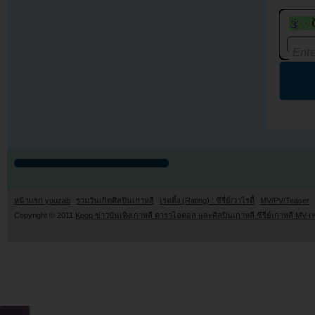
หน้าแรก youzab
รวมวันเกิดศิลปินเกาหลี
เรตติ้ง (Rating) : ซีรี่ย์/วาไรตี้
MV/PV/Teaser
Copyright © 2011
Kpop ข่าวบันเทิงเกาหลี ดาราไอดอล และศิลปินเกาหลี ซีรี่ย์เกาหลี MV เ