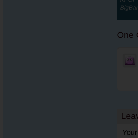
BigBa
One 
Lea
Your