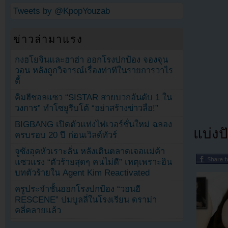
Tweets by @KpopYouzab
ข่าวล่ามาแรง
กงฮโยจินและฮาฮ่า ออกโรงปกป้อง จองจุน
วอน หลังถูกวิจารณ์เรื่องท่าทีในรายการวาไร
ตี้
คิมฮีชอลแซว “SISTAR สายบวกอันดับ 1 ใน
วงการ” ทำโซยูรีบโต้ “อย่าสร้างข่าวลือ!”
BIGBANG เปิดตัวแท่งไฟเวอร์ชั่นใหม่ ฉลอง
แบ่งปั
ครบรอบ 20 ปี ก่อนเวิลด์ทัวร์
จูซังอุคหัวเราะลั่น หลังเดินตลาดเจอแม่ค้า
แซวแรง “ตัวร้ายสุดๆ คนไม่ดี” เหตุเพราะอิน
บทตัวร้ายใน Agent Kim Reactivated
ครูประจำชั้นออกโรงปกป้อง “วอนอี
RESCENE” ปมบูลลี่ในโรงเรียน ดราม่า
คลี่คลายแล้ว