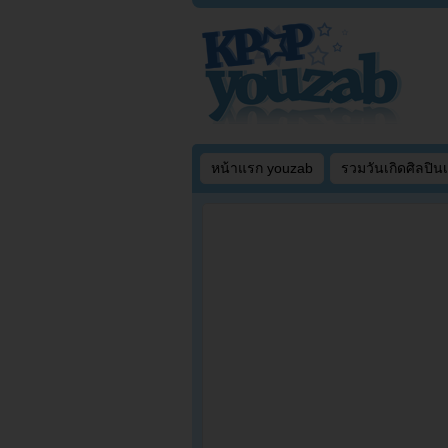
หน้าแรก youzab
รวมวันเกิดศิลปิน