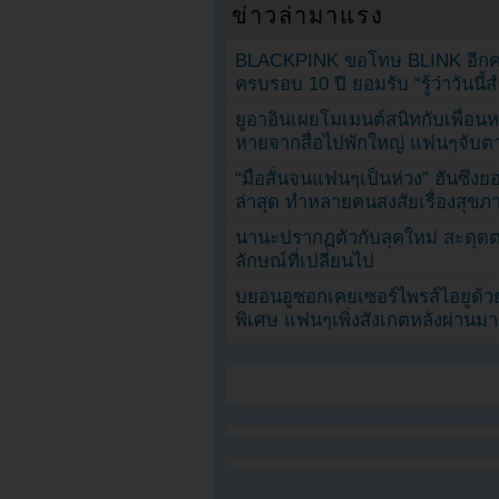
ข่าวล่ามาแรง
BLACKPINK ขอโทษ BLINK อีกครั
ครบรอบ 10 ปี ยอมรับ “รู้ว่าวันนี
ยูอาอินเผยโมเมนต์สนิทกับเพื่อนหน
หายจากสื่อไปพักใหญ่ แฟนๆจับตาช
“มือสั่นจนแฟนๆเป็นห่วง” ฮันซึง
ล่าสุด ทำหลายคนสงสัยเรื่องสุขภ
นานะปรากฏตัวกับลุคใหม่ สะดุด
ลักษณ์ที่เปลี่ยนไป
บยอนอูซอกเคยเซอร์ไพรส์ไอยูด้วย
พิเศษ แฟนๆเพิ่งสังเกตหลังผ่านมา