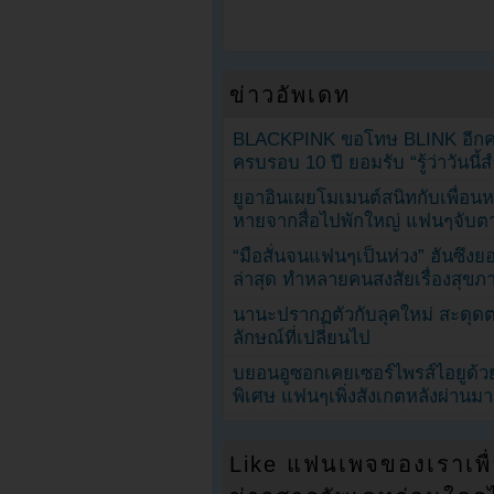
ข่าวอัพเดท
BLACKPINK ขอโทษ BLINK อีกครั
ครบรอบ 10 ปี ยอมรับ “รู้ว่าวันนี
ยูอาอินเผยโมเมนต์สนิทกับเพื่อนหน
หายจากสื่อไปพักใหญ่ แฟนๆจับตาช
“มือสั่นจนแฟนๆเป็นห่วง” ฮันซึง
ล่าสุด ทำหลายคนสงสัยเรื่องสุขภ
นานะปรากฏตัวกับลุคใหม่ สะดุด
ลักษณ์ที่เปลี่ยนไป
บยอนอูซอกเคยเซอร์ไพรส์ไอยูด้วย
พิเศษ แฟนๆเพิ่งสังเกตหลังผ่านมา
Like แฟนเพจของเราเพื