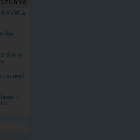
ำสัปดาห์
ฟ้าในวิดีโอ
ละมินะ
ะแยกตัวจาก
ดง
วกเฮดเตอร์
ามนิยมมาก
2023