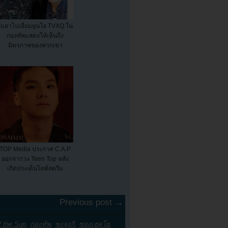
โบอาไปเยี่ยมยุนโฮ TVXQ ใน
กองทัพแสดงให้เห็นถึง
มิตรภาพของพวกเขา
TOP Media ประกาศ C.A.P
ออกจากวง Teen Top หลัง
เกิดประเด็นไลฟ์สตรีม
Previous post →
f the Sun
,
กองทัพ
,
ซงจุงกิ
,
ซองเฮคโย
,