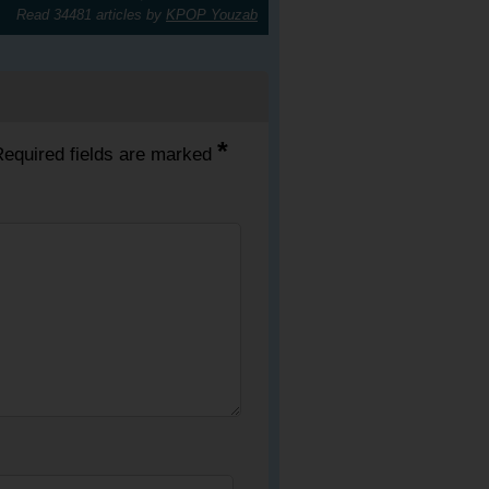
Read 34481 articles by
KPOP Youzab
*
equired fields are marked