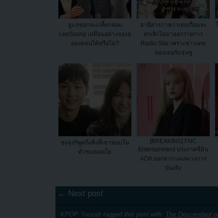
ยูแจซอกจะเกลี้ยกล่อม
ฮานิสารภาพว่าเธอเกือบจะ
LeeSsang เหมือนอย่างจองฮ
ยกเลิกไม่มาออกรายการ
ยองดอนได้หรือไม่?
Radio Star เพราะข่าวเดท
ของเธอกับจุนซู
[BREAKING] FNC
ซงจุงกิพูดถึงสิ่งที่เขาชอบใน
Entertainment ประกาศจีมิน
ตัวซงฮเยคโย
AOA ออกจากวงและวงการ
บันเทิง
← Next post
KPOP Youzab tagged this post with:
The Descendant o