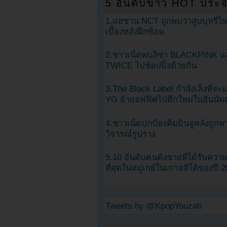
5 อันดับข่าว HOT ประจ
1.แฮชาน NCT ถูกพบว่าสูบบุหรี่ไฟ
เบื้องหลังฝึกซ้อม
2.ชาวเน็ตพบลิซ่า BLACKPINK แ
TWICE ไปช้อปปิ้งด้วยกัน
3.The Black Label กำลังเล็งที่จ
YG ย้ายอฟฟิศไปตึกใหม่ในฮันนัม
4.ชาวเน็ตปกป้องคิมมินจูหลังถูกพ
วิจารณ์รูปร่าง
5.10 อันดับคนดังชายที่ได้รับคว
ที่สุดในหมู่เกย์ในเกาหลีใต้ของปี 
Tweets by @KpopYouzab