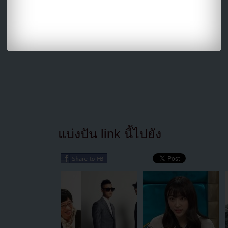
แบ่งปัน link นี้ไปยัง