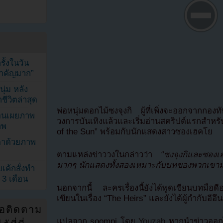
้งในวัน
้สำคัญมาก”
ุ่ม หลัง
ีวิตล่าสุด
พ่อหนุ่มดอกไม้ซงจุงกิ ผู้ที่เพิ่งจะออกจากกอ
ยอนเผยภาพ
วงการบันเทิงแล้วและเริ่มอ่านสคริปต์แรกสำหร
าพ
of the Sun” พร้อมกับนักแสดงสาวซองเฮคโย
ตาด้วยภาพ
ตามแหล่งข่าววงในกล่าวว่า
“ซงจุงกิและซองเ
มากๆ นักแสดงทั้งสองเหมาะกับบทของพวกเขา
เค้กสั่งทำ
 3 เดือน
นอกจากนี้ ละครเรื่องนี้ยังได้พูดเขียนบทมือดี
เขียนในเรื่อง “The Heirs” และยังได้ผู้กำกับอีอึ
่อติดตาม
แปลจาก soompi โดย
Youzab
หากนำข่าวออกไ