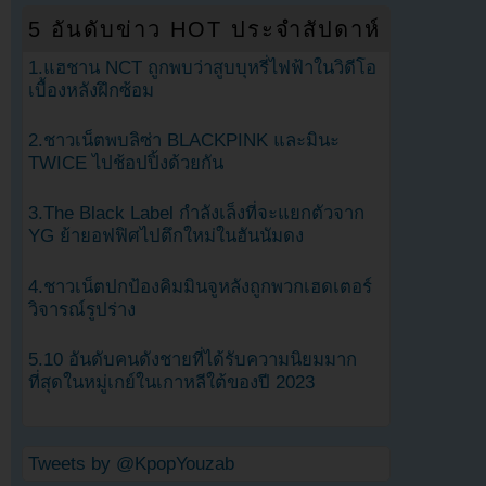
5 อันดับข่าว HOT ประจำสัปดาห์
1.แฮชาน NCT ถูกพบว่าสูบบุหรี่ไฟฟ้าในวิดีโอ
เบื้องหลังฝึกซ้อม
2.ชาวเน็ตพบลิซ่า BLACKPINK และมินะ
TWICE ไปช้อปปิ้งด้วยกัน
3.The Black Label กำลังเล็งที่จะแยกตัวจาก
YG ย้ายอฟฟิศไปตึกใหม่ในฮันนัมดง
4.ชาวเน็ตปกป้องคิมมินจูหลังถูกพวกเฮดเตอร์
วิจารณ์รูปร่าง
5.10 อันดับคนดังชายที่ได้รับความนิยมมาก
ที่สุดในหมู่เกย์ในเกาหลีใต้ของปี 2023
Tweets by @KpopYouzab