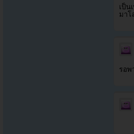
เป็น
มาโล
รอพว