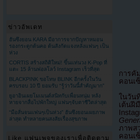
ข่าวอัพเดท
ฮันซึงยอน KARA มีอาการจากปัญหาหมอน
รองกระดูกต้นคอ ต้นสังกัดแจงหลังแฟนๆ เป็น
ห่วง
CORTIS สร้างสถิติใหม่! ขึ้นแท่นวง K-Pop ที่
แตะ 15 ล้านฟอลโลว์ Instagram เร็วที่สุด
การคัม
BLACKPINK ขอโทษ BLINK อีกครั้งในวัน
คอนเซ็
ครบรอบ 10 ปี ยอมรับ “รู้ว่าวันนี้สำคัญมาก”
ในวัน
ยูอาอินเผยโมเมนต์สนิทกับเพื่อนหนุ่ม หลัง
หายจากสื่อไปพักใหญ่ แฟนๆจับตาชีวิตล่าสุด
เต้นฝ
Inst
“มือสั่นจนแฟนๆเป็นห่วง” ฮันซึงยอนเผยภาพ
ล่าสุด ทำหลายคนสงสัยเรื่องสุขภาพ
Genera
ภาพสวม
คอนเซ
Like แฟนเพจของเราเพื่อติดตาม