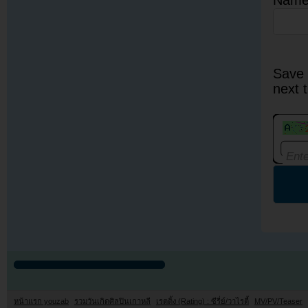
Save 
next 
หน้าแรก youzab
รวมวันเกิดศิลปินเกาหลี
เรตติ้ง (Rating) : ซีรี่ย์/วาไรตี้
MV/PV/Teaser