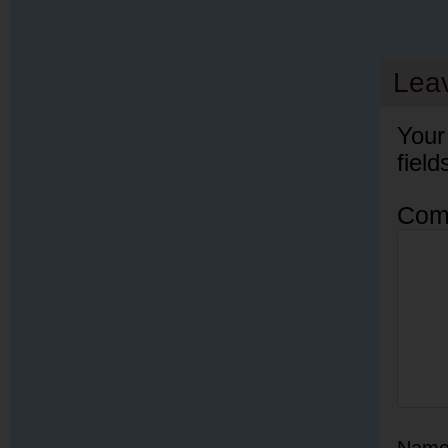
Lea
Your
fiel
Com
Nam