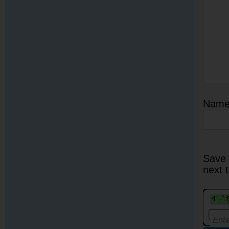
Nam
Save 
next 