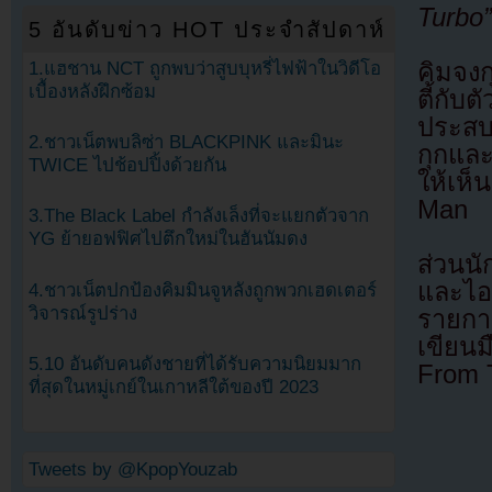
Turbo”
5 อันดับข่าว HOT ประจำสัปดาห์
1.แฮชาน NCT ถูกพบว่าสูบบุหรี่ไฟฟ้าในวิดีโอ
คิมจงก
เบื้องหลังฝึกซ้อม
ตี้กับ
ประสบ
2.ชาวเน็ตพบลิซ่า BLACKPINK และมินะ
กุกและ
TWICE ไปช้อปปิ้งด้วยกัน
ให้เห
Man
3.The Black Label กำลังเล็งที่จะแยกตัวจาก
YG ย้ายอฟฟิศไปตึกใหม่ในฮันนัมดง
ส่วนนั
และไอ
4.ชาวเน็ตปกป้องคิมมินจูหลังถูกพวกเฮดเตอร์
วิจารณ์รูปร่าง
รายกา
เขียน
5.10 อันดับคนดังชายที่ได้รับความนิยมมาก
From T
ที่สุดในหมู่เกย์ในเกาหลีใต้ของปี 2023
Tweets by @KpopYouzab