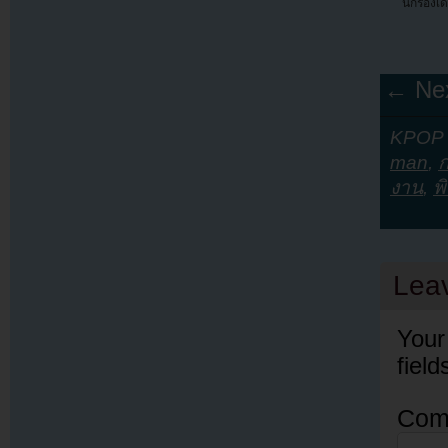
นักร้องเด
← Nex
KPOP Y
man
,
ก
งาน
,
พ
Lea
Your
fiel
Com