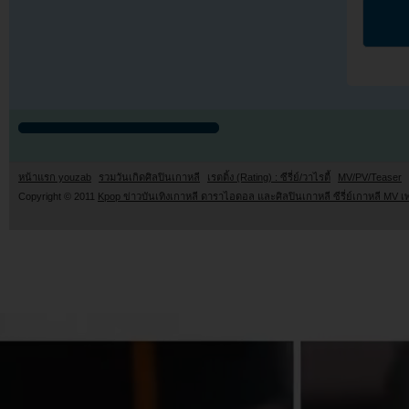
หน้าแรก youzab
รวมวันเกิดศิลปินเกาหลี
เรตติ้ง (Rating) : ซีรี่ย์/วาไรตี้
MV/PV/Teaser
Copyright © 2011
Kpop ข่าวบันเทิงเกาหลี ดาราไอดอล และศิลปินเกาหลี ซีรี่ย์เกาหลี MV เ