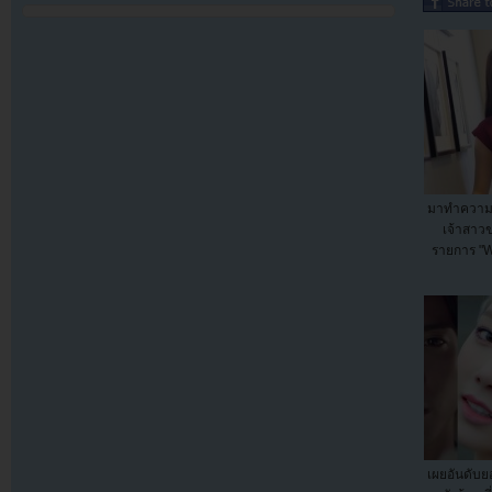
มาทำความรู
เจ้าสา
รายการ "W
เผยอันดับย