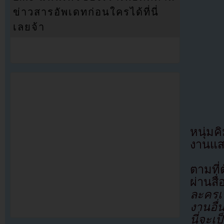
ข่าวสารอัพเดทก่อนใครได้ที่นี่
เลยจ้า
หนุ่มค
งานแสด
ตามที
ผ่านสื
ละครเร
งานอื
นี่จะเ